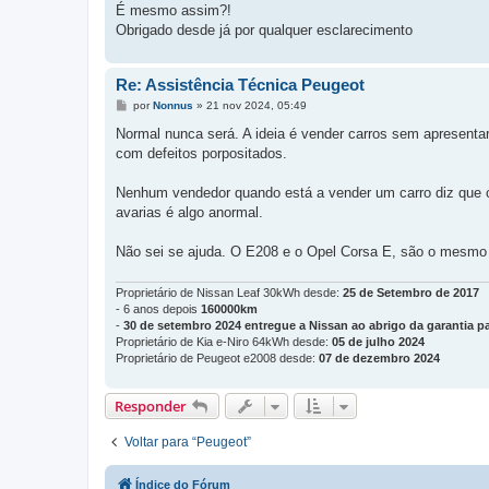
É mesmo assim?!
Obrigado desde já por qualquer esclarecimento
Re: Assistência Técnica Peugeot
M
por
Nonnus
»
21 nov 2024, 05:49
e
n
Normal nunca será. A ideia é vender carros sem apresenta
s
com defeitos porpositados.
a
g
e
Nenhum vendedor quando está a vender um carro diz que ca
m
avarias é algo anormal.
Não sei se ajuda. O E208 e o Opel Corsa E, são o mesmo c
Proprietário de Nissan Leaf 30kWh desde:
25 de Setembro de 2017
- 6 anos depois
160000km
-
30 de setembro 2024 entregue a Nissan ao abrigo da garantia pa
Proprietário de Kia e-Niro 64kWh desde:
05 de julho 2024
Proprietário de Peugeot e2008 desde:
07 de dezembro 2024
Responder
Voltar para “Peugeot”
Índice do Fórum