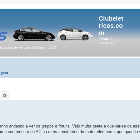
Clubelet
ricos.co
m
Fórum de
discussão
lizadores de Veículos Elétricos - UVE
ugeot
Pesquisar
Pesquisa avançada
ho andando a ver os grupos e fóruns. Vejo muita gente a queixar-se da assi
mo o compressor do AC ou erros constantes do motor eléctrico e que quando