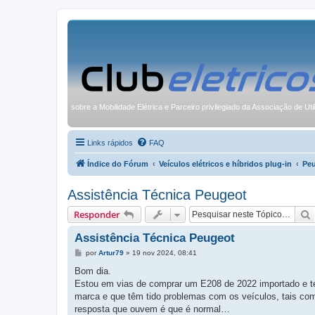
sobre a Mobilidade Elétrica e Parceiro privilegiado da Associação de Uti
Links rápidos
FAQ
Índice do Fórum
Veículos elétricos e híbridos plug-in
Pe
Assistência Técnica Peugeot
Responder
Assistência Técnica Peugeot
M
por
Artur79
»
19 nov 2024, 08:41
e
n
Bom dia.
s
Estou em vias de comprar um E208 de 2022 importado e ten
a
g
marca e que têm tido problemas com os veículos, tais co
e
resposta que ouvem é que é normal…
m