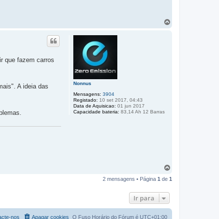
T
o
p
o
ir que fazem carros
Nonnus
ais". A ideia das
Mensagens:
3904
Registado:
10 set 2017, 04:43
Data de Aquisicao:
01 jun 2017
Capacidade bateria:
83,14 Ah 12 Barras
oblemas.
T
o
2 mensagens • Página
1
de
1
p
o
Ir para
acte-nos
Apagar cookies
O Fuso Horário do Fórum é
UTC+01:00