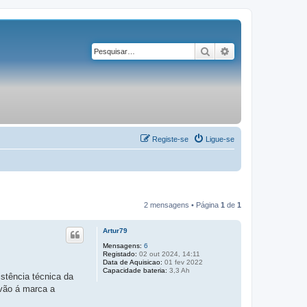
Pesquisar
Pesquisa avançad
Registe-se
Ligue-se
2 mensagens • Página
1
de
1
Artur79
Mensagens:
6
Registado:
02 out 2024, 14:11
Data de Aquisicao:
01 fev 2022
Capacidade bateria:
3,3 Ah
stência técnica da
 vão á marca a