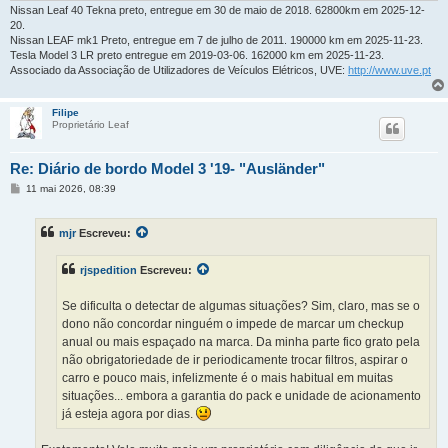
Nissan Leaf 40 Tekna preto, entregue em 30 de maio de 2018. 62800km em 2025-12-
20.
Nissan LEAF mk1 Preto, entregue em 7 de julho de 2011. 190000 km em 2025-11-23.
Tesla Model 3 LR preto entregue em 2019-03-06. 162000 km em 2025-11-23.
Associado da Associação de Utilizadores de Veículos Elétricos, UVE:
http://www.uve.pt
Filipe
Proprietário Leaf
Re: Diário de bordo Model 3 '19- "Ausländer"
M
11 mai 2026, 08:39
e
n
s
mjr
Escreveu:
a
g
e
rjspedition
Escreveu:
m
Se dificulta o detectar de algumas situações? Sim, claro, mas se o
dono não concordar ninguém o impede de marcar um checkup
anual ou mais espaçado na marca. Da minha parte fico grato pela
não obrigatoriedade de ir periodicamente trocar filtros, aspirar o
carro e pouco mais, infelizmente é o mais habitual em muitas
situações... embora a garantia do pack e unidade de acionamento
já esteja agora por dias.