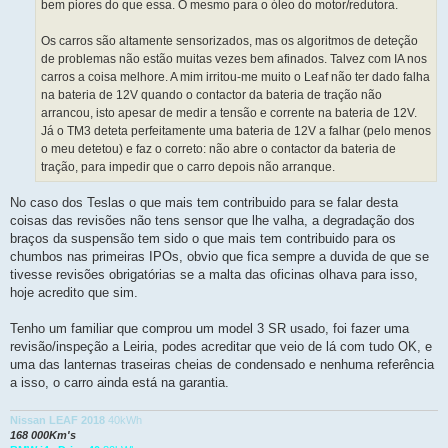
bem piores do que essa. O mesmo para o óleo do motor/redutora.
Os carros são altamente sensorizados, mas os algoritmos de deteção
de problemas não estão muitas vezes bem afinados. Talvez com IA nos
carros a coisa melhore. A mim irritou-me muito o Leaf não ter dado falha
na bateria de 12V quando o contactor da bateria de tração não
arrancou, isto apesar de medir a tensão e corrente na bateria de 12V.
Já o TM3 deteta perfeitamente uma bateria de 12V a falhar (pelo menos
o meu detetou) e faz o correto: não abre o contactor da bateria de
tração, para impedir que o carro depois não arranque.
No caso dos Teslas o que mais tem contribuido para se falar desta
coisas das revisões não tens sensor que lhe valha, a degradação dos
braços da suspensão tem sido o que mais tem contribuido para os
chumbos nas primeiras IPOs, obvio que fica sempre a duvida de que se
tivesse revisões obrigatórias se a malta das oficinas olhava para isso,
hoje acredito que sim.
Tenho um familiar que comprou um model 3 SR usado, foi fazer uma
revisão/inspeção a Leiria, podes acreditar que veio de lá com tudo OK, e
uma das lanternas traseiras cheias de condensado e nenhuma referência
a isso, o carro ainda está na garantia.
Nissan LEAF 2018
40kWh
168 000Km's