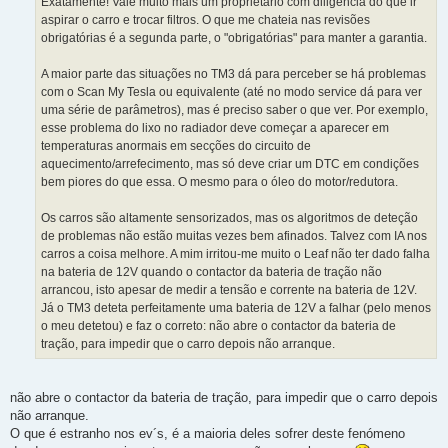
Exatamente! Vale muito mais um proprietário com diligência do que ir
aspirar o carro e trocar filtros. O que me chateia nas revisões
obrigatórias é a segunda parte, o "obrigatórias" para manter a garantia.
A maior parte das situações no TM3 dá para perceber se há problemas
com o Scan My Tesla ou equivalente (até no modo service dá para ver
uma série de parâmetros), mas é preciso saber o que ver. Por exemplo,
esse problema do lixo no radiador deve começar a aparecer em
temperaturas anormais em secções do circuito de
aquecimento/arrefecimento, mas só deve criar um DTC em condições
bem piores do que essa. O mesmo para o óleo do motor/redutora.
Os carros são altamente sensorizados, mas os algoritmos de deteção
de problemas não estão muitas vezes bem afinados. Talvez com IA nos
carros a coisa melhore. A mim irritou-me muito o Leaf não ter dado falha
na bateria de 12V quando o contactor da bateria de tração não
arrancou, isto apesar de medir a tensão e corrente na bateria de 12V.
Já o TM3 deteta perfeitamente uma bateria de 12V a falhar (pelo menos
o meu detetou) e faz o correto: não abre o contactor da bateria de
tração, para impedir que o carro depois não arranque.
não abre o contactor da bateria de tração, para impedir que o carro depois
não arranque.
O que é estranho nos ev´s, é a maioria deles sofrer deste fenómeno