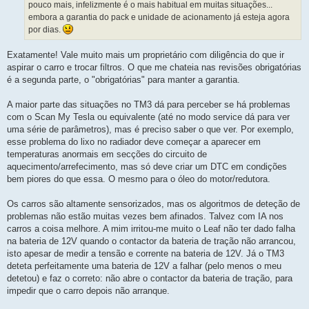
pouco mais, infelizmente é o mais habitual em muitas situações...
embora a garantia do pack e unidade de acionamento já esteja agora
por dias.
Exatamente! Vale muito mais um proprietário com diligência do que ir
aspirar o carro e trocar filtros. O que me chateia nas revisões obrigatórias
é a segunda parte, o "obrigatórias" para manter a garantia.
A maior parte das situações no TM3 dá para perceber se há problemas
com o Scan My Tesla ou equivalente (até no modo service dá para ver
uma série de parâmetros), mas é preciso saber o que ver. Por exemplo,
esse problema do lixo no radiador deve começar a aparecer em
temperaturas anormais em secções do circuito de
aquecimento/arrefecimento, mas só deve criar um DTC em condições
bem piores do que essa. O mesmo para o óleo do motor/redutora.
Os carros são altamente sensorizados, mas os algoritmos de deteção de
problemas não estão muitas vezes bem afinados. Talvez com IA nos
carros a coisa melhore. A mim irritou-me muito o Leaf não ter dado falha
na bateria de 12V quando o contactor da bateria de tração não arrancou,
isto apesar de medir a tensão e corrente na bateria de 12V. Já o TM3
deteta perfeitamente uma bateria de 12V a falhar (pelo menos o meu
detetou) e faz o correto: não abre o contactor da bateria de tração, para
impedir que o carro depois não arranque.