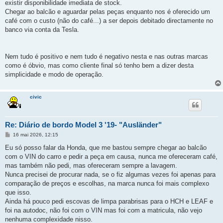
existir disponibilidade imediata de stock.
Chegar ao balcão e aguardar pelas peças enquanto nos é oferecido um
café com o custo (não do café...) a ser depois debitado directamente no
banco via conta da Tesla.
Nem tudo é positivo e nem tudo é negativo nesta e nas outras marcas
como é óbvio, mas como cliente final só tenho bem a dizer desta
simplicidade e modo de operação.
civic
Re: Diário de bordo Model 3 '19- "Ausländer"
M
16 mai 2026, 12:15
e
n
Eu só posso falar da Honda, que me bastou sempre chegar ao balcão
s
com o VIN do carro e pedir a peça em causa, nunca me ofereceram café,
a
g
mas também não pedi, mas ofereceram sempre a lavagem.
e
Nunca precisei de procurar nada, se o fiz algumas vezes foi apenas para
m
comparação de preços e escolhas, na marca nunca foi mais complexo
que isso.
Ainda há pouco pedi escovas de limpa parabrisas para o HCH e LEAF e
foi na autodoc, não foi com o VIN mas foi com a matricula, não vejo
nenhuma complexidade nisso.