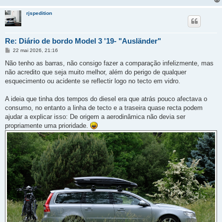
rjspedition
Re: Diário de bordo Model 3 '19- "Ausländer"
M
22 mai 2026, 21:16
e
n
Não tenho as barras, não consigo fazer a comparação infelizmente, mas
s
não acredito que seja muito melhor, além do perigo de qualquer
a
g
esquecimento ou acidente se reflectir logo no tecto em vidro.
e
m
A ideia que tinha dos tempos do diesel era que atrás pouco afectava o
consumo, no entanto a linha de tecto e a traseira quase recta podem
ajudar a explicar isso: De origem a aerodinâmica não devia ser
propriamente uma prioridade.