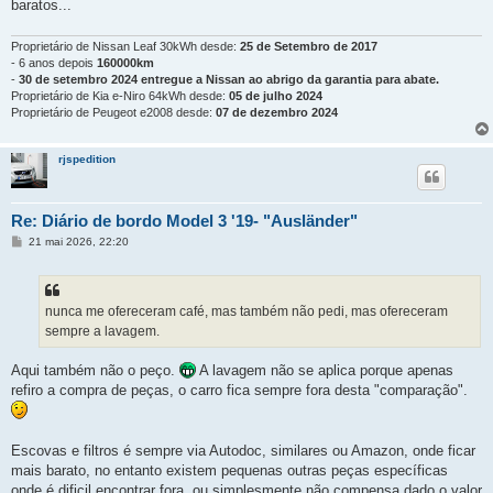
baratos...
Proprietário de Nissan Leaf 30kWh desde:
25 de Setembro de 2017
- 6 anos depois
160000km
-
30 de setembro 2024 entregue a Nissan ao abrigo da garantia para abate.
Proprietário de Kia e-Niro 64kWh desde:
05 de julho 2024
Proprietário de Peugeot e2008 desde:
07 de dezembro 2024
rjspedition
Re: Diário de bordo Model 3 '19- "Ausländer"
M
21 mai 2026, 22:20
e
n
s
a
g
nunca me ofereceram café, mas também não pedi, mas ofereceram
e
sempre a lavagem.
m
Aqui também não o peço.
A lavagem não se aplica porque apenas
refiro a compra de peças, o carro fica sempre fora desta "comparação".
Escovas e filtros é sempre via Autodoc, similares ou Amazon, onde ficar
mais barato, no entanto existem pequenas outras peças específicas
onde é dificil encontrar fora, ou simplesmente não compensa dado o valor