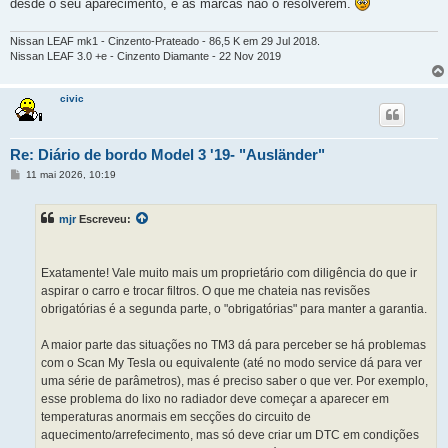
desde o seu aparecimento, e as marcas não o resolverem.
Nissan LEAF mk1 - Cinzento-Prateado - 86,5 K em 29 Jul 2018.
Nissan LEAF 3.0 +e - Cinzento Diamante - 22 Nov 2019
civic
Re: Diário de bordo Model 3 '19- "Ausländer"
M
11 mai 2026, 10:19
e
n
s
mjr
Escreveu:
a
g
e
m
Exatamente! Vale muito mais um proprietário com diligência do que ir
aspirar o carro e trocar filtros. O que me chateia nas revisões
obrigatórias é a segunda parte, o "obrigatórias" para manter a garantia.
A maior parte das situações no TM3 dá para perceber se há problemas
com o Scan My Tesla ou equivalente (até no modo service dá para ver
uma série de parâmetros), mas é preciso saber o que ver. Por exemplo,
esse problema do lixo no radiador deve começar a aparecer em
temperaturas anormais em secções do circuito de
aquecimento/arrefecimento, mas só deve criar um DTC em condições