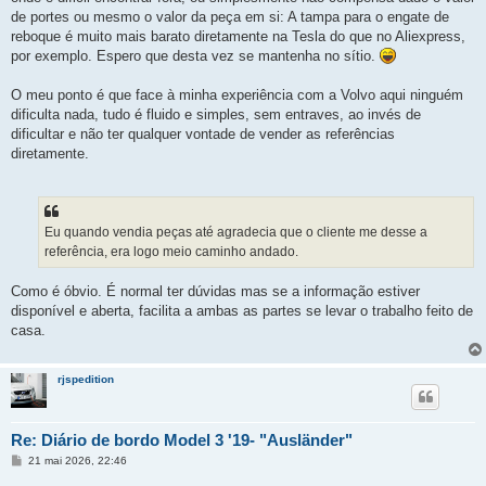
de portes ou mesmo o valor da peça em si: A tampa para o engate de
reboque é muito mais barato diretamente na Tesla do que no Aliexpress,
por exemplo. Espero que desta vez se mantenha no sítio.
O meu ponto é que face à minha experiência com a Volvo aqui ninguém
dificulta nada, tudo é fluido e simples, sem entraves, ao invés de
dificultar e não ter qualquer vontade de vender as referências
diretamente.
Eu quando vendia peças até agradecia que o cliente me desse a
referência, era logo meio caminho andado.
Como é óbvio. É normal ter dúvidas mas se a informação estiver
disponível e aberta, facilita a ambas as partes se levar o trabalho feito de
casa.
rjspedition
Re: Diário de bordo Model 3 '19- "Ausländer"
M
21 mai 2026, 22:46
e
n