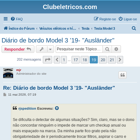
Clubeletricos.com
FAQ
Registe-se
Ligue-se
P
Índice do Fórum
Veículos elétricos e híbridos plug-in
Tesla
Tesla Model 3
e
Diário de bordo Model 3 '19- "Ausländer"
s
Pesquisar
Pesquisa 
Responder
q
u
Página
19
de
21
1
17
18
19
20
21
Anterior
Próxim
202 mensagens
...
i
mjr
s
Administrador do site
a
Re: Diário de bordo Model 3 '19- "Ausländer"
r
M
11 mai 2026, 07:19
e
n
s
rjspedition
Escreveu:
a
g
e
Se dificulta o detectar de algumas situações? Sim, claro, mas se o dono
m
não concordar ninguém o impede de marcar um checkup anual ou
mais espaçado na marca. Da minha parte fico grato pela não
obrigatoriedade de ir periodicamente trocar filtros, aspirar o carro e