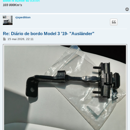
BMW i4 eDrive 40
80kWh
103 000Km's
rjspedition
Re: Diário de bordo Model 3 '19- "Ausländer"
M
15 mai 2026, 22:11
e
n
s
a
g
e
m