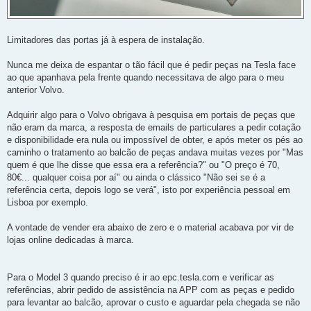
Limitadores das portas já à espera de instalação.
Nunca me deixa de espantar o tão fácil que é pedir peças na Tesla face
ao que apanhava pela frente quando necessitava de algo para o meu
anterior Volvo.
Adquirir algo para o Volvo obrigava à pesquisa em portais de peças que
não eram da marca, a resposta de emails de particulares a pedir cotação
e disponibilidade era nula ou impossível de obter, e após meter os pés ao
caminho o tratamento ao balcão de peças andava muitas vezes por "Mas
quem é que lhe disse que essa era a referência?" ou "O preço é 70,
80€... qualquer coisa por aí" ou ainda o clássico "Não sei se é a
referência certa, depois logo se verá", isto por experiência pessoal em
Lisboa por exemplo.
A vontade de vender era abaixo de zero e o material acabava por vir de
lojas online dedicadas à marca.
Para o Model 3 quando preciso é ir ao epc.tesla.com e verificar as
referências, abrir pedido de assistência na APP com as peças e pedido
para levantar ao balcão, aprovar o custo e aguardar pela chegada se não