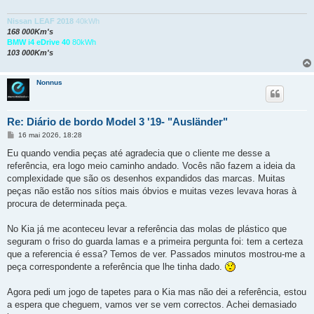
Nissan LEAF 2018
40kWh
168 000Km's
BMW i4 eDrive 40
80kWh
103 000Km's
Nonnus
Re: Diário de bordo Model 3 '19- "Ausländer"
M
16 mai 2026, 18:28
e
n
Eu quando vendia peças até agradecia que o cliente me desse a
s
referência, era logo meio caminho andado. Vocês não fazem a ideia da
a
g
complexidade que são os desenhos expandidos das marcas. Muitas
e
peças não estão nos sítios mais óbvios e muitas vezes levava horas à
m
procura de determinada peça.
No Kia já me aconteceu levar a referência das molas de plástico que
seguram o friso do guarda lamas e a primeira pergunta foi: tem a certeza
que a referencia é essa? Temos de ver. Passados minutos mostrou-me a
peça correspondente a referência que lhe tinha dado.
Agora pedi um jogo de tapetes para o Kia mas não dei a referência, estou
a espera que cheguem, vamos ver se vem correctos. Achei demasiado