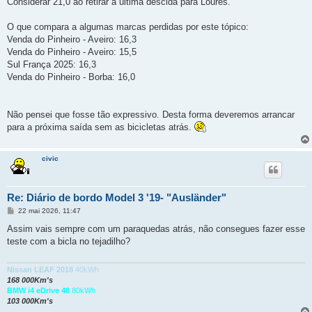
Considerar 21,0 ao retirar a última descida para Loures.
O que compara a algumas marcas perdidas por este tópico:
Venda do Pinheiro - Aveiro: 16,3
Venda do Pinheiro - Aveiro: 15,5
Sul França 2025: 16,3
Venda do Pinheiro - Borba: 16,0
Não pensei que fosse tão expressivo. Desta forma deveremos arrancar
para a próxima saída sem as bicicletas atrás.
civic
Re: Diário de bordo Model 3 '19- "Ausländer"
M
22 mai 2026, 11:47
e
n
Assim vais sempre com um paraquedas atrás, não consegues fazer esse
s
teste com a bicla no tejadilho?
a
g
e
m
Nissan LEAF 2018
40kWh
168 000Km's
BMW i4 eDrive 40
80kWh
103 000Km's