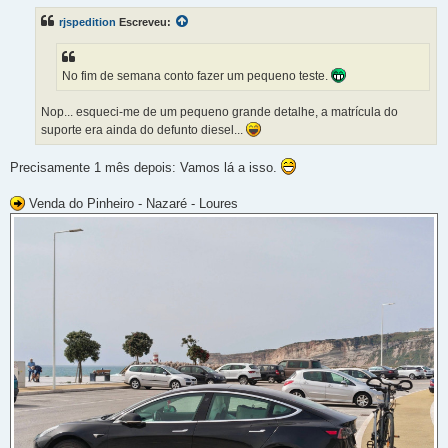
s
rjspedition
Escreveu:
a
g
e
m
No fim de semana conto fazer um pequeno teste.
Nop... esqueci-me de um pequeno grande detalhe, a matrícula do
suporte era ainda do defunto diesel...
Precisamente 1 mês depois: Vamos lá a isso.
Venda do Pinheiro - Nazaré - Loures