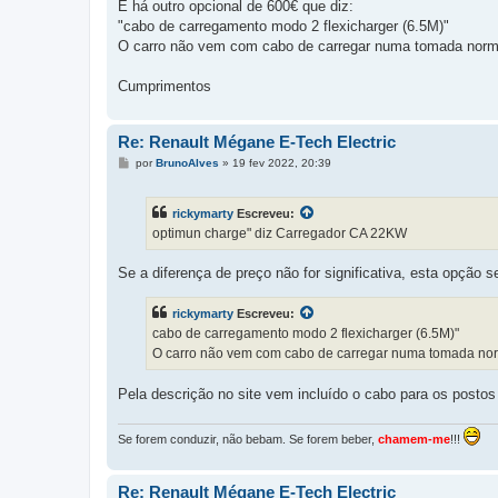
E há outro opcional de 600€ que diz:
"cabo de carregamento modo 2 flexicharger (6.5M)"
O carro não vem com cabo de carregar numa tomada nor
Cumprimentos
Re: Renault Mégane E-Tech Electric
M
por
BrunoAlves
»
19 fev 2022, 20:39
e
n
s
rickymarty
Escreveu:
a
g
optimun charge" diz Carregador CA 22KW
e
m
Se a diferença de preço não for significativa, esta opção 
rickymarty
Escreveu:
cabo de carregamento modo 2 flexicharger (6.5M)"
O carro não vem com cabo de carregar numa tomada no
Pela descrição no site vem incluído o cabo para os posto
Se forem conduzir, não bebam. Se forem beber,
chamem-me
!!!
Re: Renault Mégane E-Tech Electric