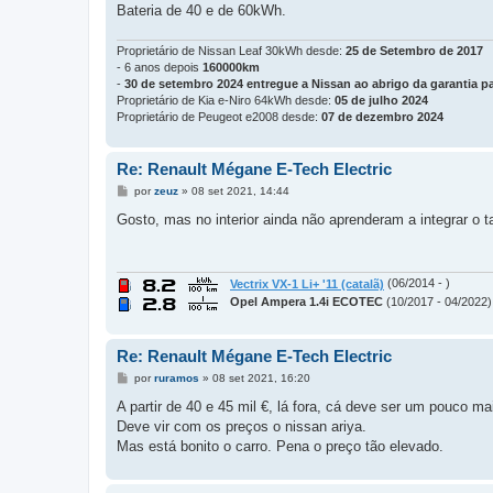
Bateria de 40 e de 60kWh.
Proprietário de Nissan Leaf 30kWh desde:
25 de Setembro de 2017
- 6 anos depois
160000km
-
30 de setembro 2024 entregue a Nissan ao abrigo da garantia pa
Proprietário de Kia e-Niro 64kWh desde:
05 de julho 2024
Proprietário de Peugeot e2008 desde:
07 de dezembro 2024
Re: Renault Mégane E-Tech Electric
M
por
zeuz
»
08 set 2021, 14:44
e
n
Gosto, mas no interior ainda não aprenderam a integrar o ta
s
a
g
e
m
Vectrix VX-1 Li+ '11 (catalã)
(06/2014 - )
Opel Ampera 1.4i ECOTEC
(10/2017 - 04/2022)
Re: Renault Mégane E-Tech Electric
M
por
ruramos
»
08 set 2021, 16:20
e
n
A partir de 40 e 45 mil €, lá fora, cá deve ser um pouco mai
s
Deve vir com os preços o nissan ariya.
a
g
Mas está bonito o carro. Pena o preço tão elevado.
e
m