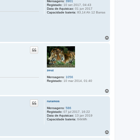
Mensagens:
3901
Registado:
10 set 2017, 04:43
Data de Aquisicao:
01 jun 2017
Capacidade bateria:
83,14 Ah 12 Barras
T
o
p
o
zeuz
Mensagens:
1056
Registado:
10 mar 2014, 01:40
T
o
p
ruramos
o
Mensagens:
586
Registado:
07 jul 2017, 16:22
Data de Aquisicao:
13 jan 2019
Capacidade bateria:
64kWh
T
o