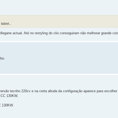
tablet...
egane actual. Até no restyling do clio conseguiram não melhorar grande coi
ho.
versão tecnho 220cv e na certa altuda da configuração aparece para escolher
r CC 130KW,
CC 130KW.