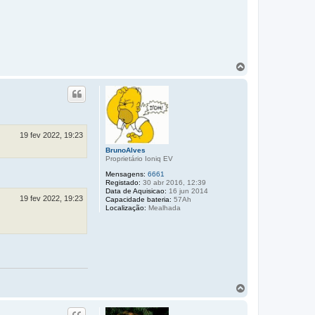
T
o
p
o
19 fev 2022, 19:23
BrunoAlves
Proprietário Ioniq EV
Mensagens:
6661
Registado:
30 abr 2016, 12:39
Data de Aquisicao:
16 jun 2014
19 fev 2022, 19:23
Capacidade bateria:
57Ah
Localização:
Mealhada
T
o
p