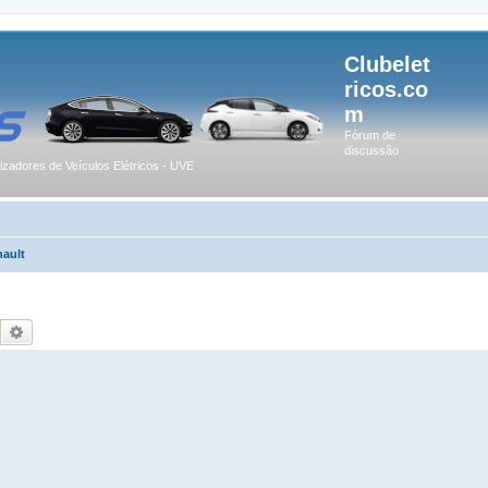
Clubelet
ricos.co
m
Fórum de
discussão
lizadores de Veículos Elétricos - UVE
ault
Pesquisar
Pesquisa avançada