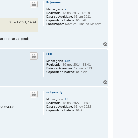
p
Rujorome
o
Mensagens:
7
Registado:
13 fev 2012, 12:18
Data de Aquisicao:
01 jan 2011
Capacidade bateria:
65,5 Ah
08 set 2021, 14:44
Localização:
Machico - Ilha da Madeira
sa nesse aspecto.
T
o
p
LFN
o
Mensagens:
415
Registado:
29 nov 2014, 23:41
Data de Aquisicao:
12 mar 2013
Capacidade bateria:
65,5 Ah
T
o
p
rickymarty
o
Mensagens:
13
Registado:
18 fev 2022, 01:57
 versões:
Data de Aquisicao:
01 fev 2022
Capacidade bateria:
60 Ah