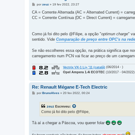
M
por
zeuz
»
19 fev 2022, 23:27
e
n
CA = Corrente Alternada (AC = Alternated Current) = car
s
CC = Corrente Contínua (DC = Direct Current) = carreg
a
g
e
m
Como já foi dito pelo @Filipe, a opção "
optimun charge
" v
sentido. Vide
Comparação de preço entre OPC's na rede
Se não escolheres essa opção, na prática significa que n
carregamento num PCN vai ficar ao preço de um carregame
Vectrix VX-1 Li+ '11 (catalã)
(06/2014 - )
Opel Ampera 1.4i ECOTEC
(10/2017 - 04/2022)
Re: Renault Mégane E-Tech Electric
M
por
BrunoAlves
»
20 fev 2022, 00:24
e
n
s
zeuz
Escreveu:
a
g
Como já foi dito pelo @Filipe,
e
m
Tá aí a chegar a Páscoa, vou querer folar