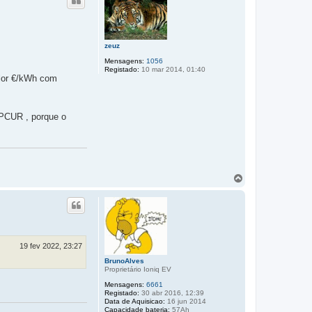
o
zeuz
Mensagens:
1056
Registado:
10 mar 2014, 01:40
alor €/kWh com
 PCUR , porque o
T
o
p
o
19 fev 2022, 23:27
BrunoAlves
Proprietário Ioniq EV
Mensagens:
6661
Registado:
30 abr 2016, 12:39
Data de Aquisicao:
16 jun 2014
Capacidade bateria:
57Ah