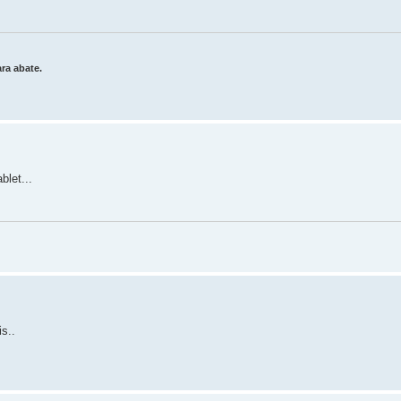
ra abate.
blet...
s..