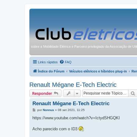
sobre a Mobilidade Elétrica e Parceiro privilegiado da Associação de Uti
Links rápidos
FAQ
Índice do Fórum
Veículos elétricos e híbridos plug-in
Ren
Renault Mégane E-Tech Electric
Responder
Renault Mégane E-Tech Electric
M
por
Nonnus
»
08 set 2021, 11:25
e
n
https://www.youtube.com/watch?v=IctydSHGQKI
s
a
g
Acho parecido com o ID3
e
m