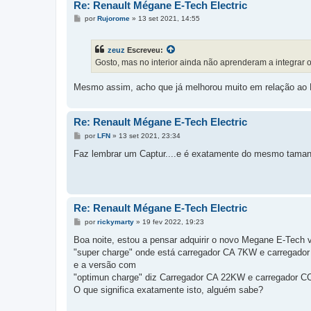
Re: Renault Mégane E-Tech Electric
M
por
Rujorome
»
13 set 2021, 14:55
e
n
s
zeuz
Escreveu:
a
g
Gosto, mas no interior ainda não aprenderam a integrar o 
e
m
Mesmo assim, acho que já melhorou muito em relação ao M
Re: Renault Mégane E-Tech Electric
M
por
LFN
»
13 set 2021, 23:34
e
n
Faz lembrar um Captur....e é exatamente do mesmo taman
s
a
g
e
m
Re: Renault Mégane E-Tech Electric
M
por
rickymarty
»
19 fev 2022, 19:23
e
n
Boa noite, estou a pensar adquirir o novo Megane E-Tech 
s
"super charge" onde está carregador CA 7KW e carregado
a
g
e a versão com
e
"optimun charge" diz Carregador CA 22KW e carregador 
m
O que significa exatamente isto, alguém sabe?