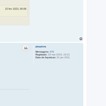
15 fev 2023, 00:08
T
o
p
pbaptista
o
Mensagens:
470
Registado:
25 mar 2015, 23:21
Data de Aquisicao:
01 jan 2011