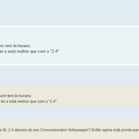
m tem bi-horario.
ter e está melhor que com o "2.4"
em tem bi-horario.
 ter e está melhor que com o "2.4"
ware ID. 2.4 através do seu Concessionário Volkswagen? Então agora está pronto pa