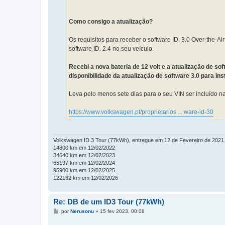
Como consigo a atualização?
Os requisitos para receber o software ID. 3.0 Over-the-Ai
software ID. 2.4 no seu veículo.
Recebi a nova bateria de 12 volt e a atualização de so
disponibilidade da atualização de software 3.0 para i
Leva pelo menos sete dias para o seu VIN ser incluído n
https://www.volkswagen.pt/proprietarios ... ware-id-30
Volkswagen ID.3 Tour (77kWh), entregue em 12 de Fevereiro de 2021
14800 km em 12/02/2022
34640 km em 12/02/2023
65197 km em 12/02/2024
95900 km em 12/02/2025
122162 km em 12/02/2026
Re: DB de um ID3 Tour (77kWh)
M
por
Nerusonu
»
15 fev 2023, 00:08
e
n