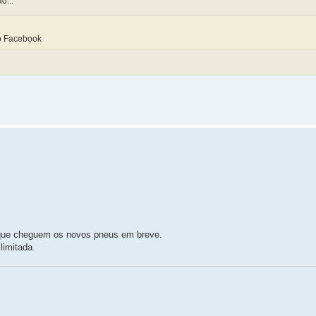
o...
no Facebook
o que cheguem os novos pneus em breve.
limitada.
.