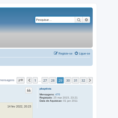
Pesquisar
Pesquisa avançad
Registe-se
Ligue-se
Página
29
de
32
1
27
28
29
30
31
32
Anterior
Próximo
 mensagens
...
pbaptista
Mensagens:
470
Registado:
25 mar 2015, 23:21
Data de Aquisicao:
01 jan 2011
14 fev 2022, 20:23