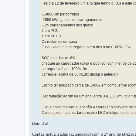
Fez dia 12 de fevereiro um ano que tenho o ID.3 e este 
-14800 km percorridos
-2659 kWh gastos em carregamentos
-125 carregamentos dos quais:
7 em PCN
1 em PCUR
Os restantes em casa
O equivalente a carregar o carro dos 0 aos 100%, 33x
SOC mais baixo: 6%
cheguei ao carregador (casa e publico) com menos de 2
carreguei até aos 100%: 9x
carreguei acima de 80%:18x (inclui o anterior)
Estimo ter poupado cerca de 1400€ em combustível (com
Degradação ao fim de um ano: entre 3 a 11% (muito difíci
O que gosto menos: a lentidão a carregar o software de sup
O que gosto mais: os faróis matrix LED inteligentes (um
Bom dia!
Contas actualizadas (acumulado) com o 2º ano de utilizaç