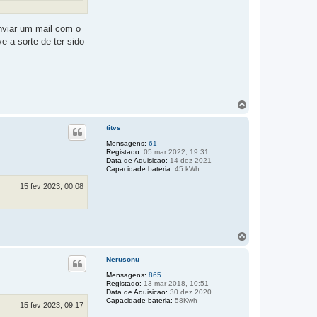
nviar um mail com o
e a sorte de ter sido
T
o
p
titvs
o
Mensagens:
61
Registado:
05 mar 2022, 19:31
Data de Aquisicao:
14 dez 2021
Capacidade bateria:
45 kWh
15 fev 2023, 00:08
T
o
p
Nerusonu
o
Mensagens:
865
Registado:
13 mar 2018, 10:51
Data de Aquisicao:
30 dez 2020
Capacidade bateria:
58Kwh
15 fev 2023, 09:17