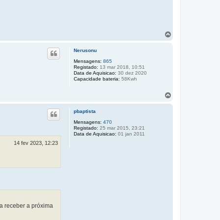
T
o
p
Nerusonu
o
Mensagens:
865
Registado:
13 mar 2018, 10:51
Data de Aquisicao:
30 dez 2020
Capacidade bateria:
58Kwh
T
o
p
pbaptista
o
Mensagens:
470
Registado:
25 mar 2015, 23:21
Data de Aquisicao:
01 jan 2011
14 fev 2023, 12:23
ra receber a próxima