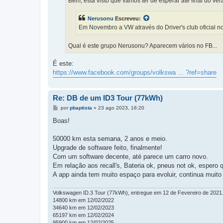
Bem, está visto que vamos ter de esperar até final do verã
e
m
Nerusonu
Escreveu:
Em Novembro a VW através do Driver's club oficial 
Qual é este grupo Nerusonu? Aparecem vários no FB...
É este:
https://www.facebook.com/groups/volkswa ... ?ref=share
Re: DB de um ID3 Tour (77kWh)
M
por
pbaptista
»
23 ago 2023, 16:20
e
n
Boas!
s
a
g
50000 km esta semana, 2 anos e meio.
e
Upgrade de software feito, finalmente!
m
Com um software decente, até parece um carro novo.
Em relação aos recall's, Bateria ok, pneus not ok, esper
A app ainda tem muito espaço para evoluir, continua muito 
Volkswagen ID.3 Tour (77kWh), entregue em 12 de Fevereiro de 2021
14800 km em 12/02/2022
34640 km em 12/02/2023
65197 km em 12/02/2024
95900 km em 12/02/2025