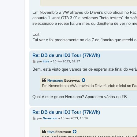
Em Novembro a VW através do Driver's club oficial no Fa
assunto "I want OTA 3.0" e seríamos "beta testers" do sof
selecionado e recebi há um mês ou dois(teria de ver no me
Edit:
Fui ver e foi precisamente no dia 7 de Janeiro que recebi 
Re: DB de um ID3 Tour (77kWh)
M
por
titvs
»
15 fev 2023, 09:17
e
n
Bem, está visto que vamos ter de esperar até final do verã
s
a
g
Nerusonu
Escreveu:
e
Em Novembro a VW através do Driver's club oficial no F
m
Qual é este grupo Nerusonu? Aparecem vários no FB...
Re: DB de um ID3 Tour (77kWh)
M
por
Nerusonu
»
15 fev 2023, 16:26
e
n
s
titvs
Escreveu:
a
g