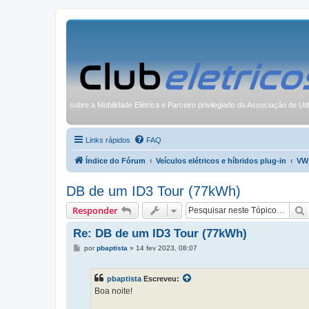
sobre a Mobilidade Elétrica e Parceiro privilegiado da Associação de Uti
Links rápidos
FAQ
Índice do Fórum
Veículos elétricos e híbridos plug-in
VW
DB de um ID3 Tour (77kWh)
Responder
Re: DB de um ID3 Tour (77kWh)
M
por
pbaptista
»
14 fev 2023, 08:07
e
n
s
pbaptista
Escreveu:
a
g
Boa noite!
e
m