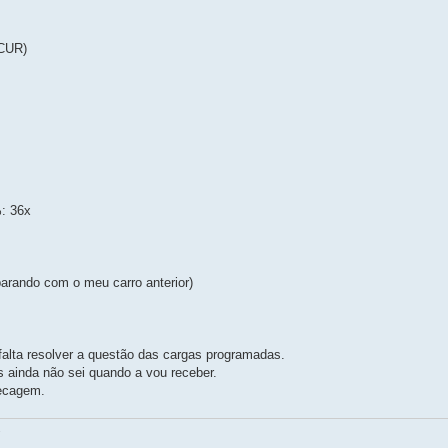
CUR)
: 36x
arando com o meu carro anterior)
 falta resolver a questão das cargas programadas.
s ainda não sei quando a vou receber.
recagem.
.