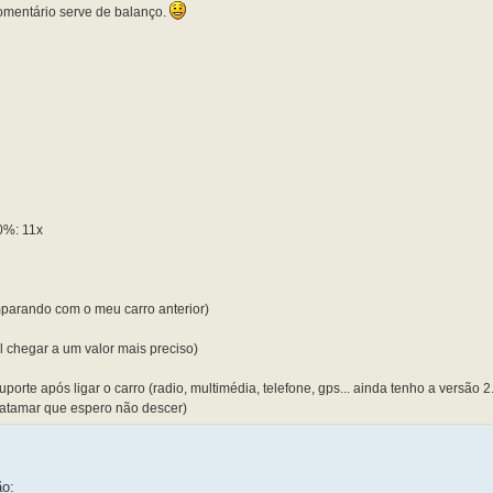
comentário serve de balanço.
0%: 11x
parando com o meu carro anterior)
l chegar a um valor mais preciso)
orte após ligar o carro (radio, multimédia, telefone, gps... ainda tenho a versão 2
 patamar que espero não descer)
ão: