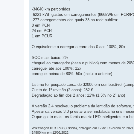
-34640 km percorridos
-6221 kWh gastos em carregamentos (866kWh em PCR/P
-277 carregamentos dos quais 33 na rede publica:
8 em PCN
24 em PCR
1 em PCUR
O equivalente a carregar o carro dos 0 aos 100%, 80x
SOC mais baixo: 2%
cheguei ao carregador (casa e publico) com menos de 20%
carreguei até aos 100%: 12x
carreguei acima de 80%: 50x (inclui o anterior)
Estimo ter poupado cerca de 3200€ em combustível (comp
Custo da 1º revisão (2 anos): 282 €
Degradação ao fim dos 2 anos: 12% (1,5% no 2º ano)
A versão 2.4 resolveu o problema da lentidão do software,
Apesar da versão 3.0 já estar a ser instalada há uns mese
O que gosto mais: os faróis matrix LED inteligentes e a b
Volkswagen ID.3 Tour (77kWh), entregue em 12 de Fevereiro de 2021
14800 km em 12/02/2022