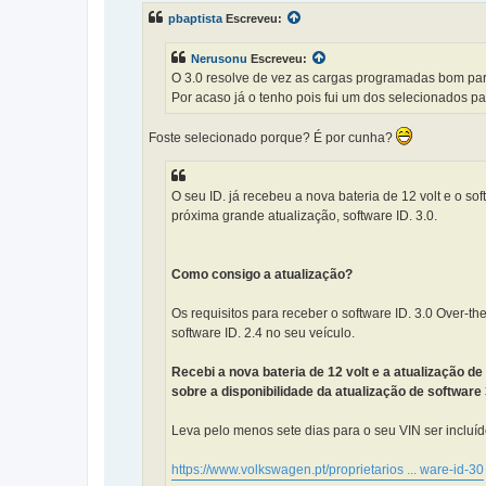
s
pbaptista
Escreveu:
a
g
e
Nerusonu
Escreveu:
m
O 3.0 resolve de vez as cargas programadas bom par
Por acaso já o tenho pois fui um dos selecionados pa
Foste selecionado porque? É por cunha?
O seu ID. já recebeu a nova bateria de 12 volt e o s
próxima grande atualização, software ID. 3.0.
Como consigo a atualização?
Os requisitos para receber o software ID. 3.0 Over-th
software ID. 2.4 no seu veículo.
Recebi a nova bateria de 12 volt e a atualização de
sobre a disponibilidade da atualização de software
Leva pelo menos sete dias para o seu VIN ser incluí
https://www.volkswagen.pt/proprietarios ... ware-id-30