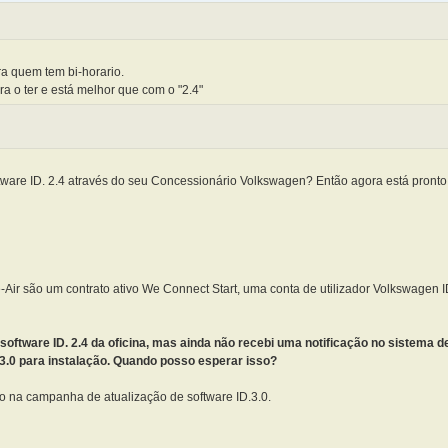
a quem tem bi-horario.
ra o ter e está melhor que com o "2.4"
oftware ID. 2.4 através do seu Concessionário Volkswagen? Então agora está pronto
e-Air são um contrato ativo We Connect Start, uma conta de utilizador Volkswagen I
 software ID. 2.4 da oficina, mas ainda não recebi uma notificação no sistema d
 3.0 para instalação. Quando posso esperar isso?
do na campanha de atualização de software ID.3.0.