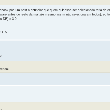
cebook pôs um post a anunciar que quem quisesse ser selecionado teria de e
tware antes do resto da malta(e mesmo assim não selecionaram todos), eu tiv
u DB) o 3.0...
o OTA
o...
acebook