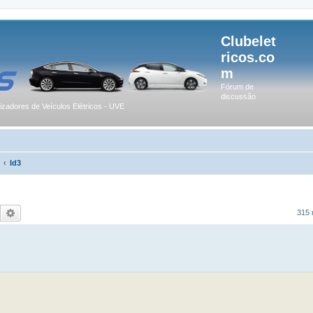
Clubelet
ricos.co
m
Fórum de
discussão
lizadores de Veículos Elétricos - UVE
Id3
Pesquisar
Pesquisa avançada
315