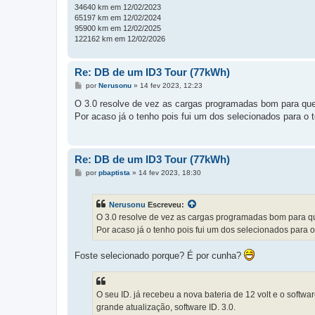
34640 km em 12/02/2023
65197 km em 12/02/2024
95900 km em 12/02/2025
122162 km em 12/02/2026
Re: DB de um ID3 Tour (77kWh)
M
por
Nerusonu
»
14 fev 2023, 12:23
e
n
O 3.0 resolve de vez as cargas programadas bom para que
s
Por acaso já o tenho pois fui um dos selecionados para o 
a
g
e
m
Re: DB de um ID3 Tour (77kWh)
M
por
pbaptista
»
14 fev 2023, 18:30
e
n
s
Nerusonu
Escreveu:
a
g
O 3.0 resolve de vez as cargas programadas bom para qu
e
Por acaso já o tenho pois fui um dos selecionados para o
m
Foste selecionado porque? É por cunha?
O seu ID. já recebeu a nova bateria de 12 volt e o soft
grande atualização, software ID. 3.0.