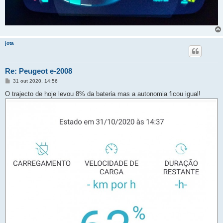
jota
Re: Peugeot e-2008
M
31 out 2020, 14:56
e
n
O trajecto de hoje levou 8% da bateria mas a autonomia ficou igual!
s
a
g
e
m