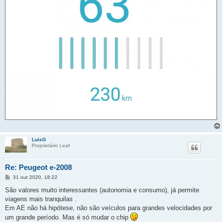
LuisG
Proprietário Leaf
Re: Peugeot e-2008
M
31 out 2020, 18:22
e
n
São valores muito interessantes (autonomia e consumo), já permite
s
viagens mais tranquilas .
a
g
Em AE não há hipótese, não são veículos para grandes velocidades por
e
um grande período. Mas é só mudar o chip
m