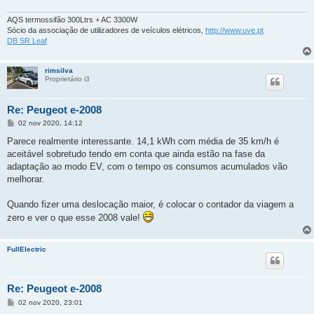
AQS termossifão 300Ltrs + AC 3300W
Sócio da associação de utilizadores de veículos elétricos,
http://www.uve.pt
DB SR Leaf
rimsilva
Proprietário i3
Re: Peugeot e-2008
M
02 nov 2020, 14:12
e
n
Parece realmente interessante. 14,1 kWh com média de 35 km/h é
s
aceitável sobretudo tendo em conta que ainda estão na fase da
a
g
adaptação ao modo EV, com o tempo os consumos acumulados vão
e
melhorar.
m
Quando fizer uma deslocação maior, é colocar o contador da viagem a
zero e ver o que esse 2008 vale!
FullElectric
Re: Peugeot e-2008
M
02 nov 2020, 23:01
e