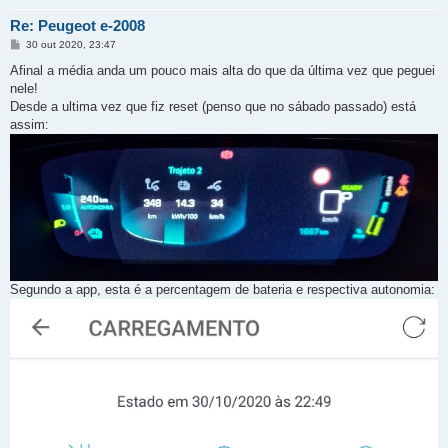
Re: Peugeot e-2008
M
30 out 2020, 23:47
e
n
Afinal a média anda um pouco mais alta do que da última vez que peguei
s
nele!
a
g
Desde a ultima vez que fiz reset (penso que no sábado passado) está
e
assim:
m
Segundo a app, esta é a percentagem de bateria e respectiva autonomia: