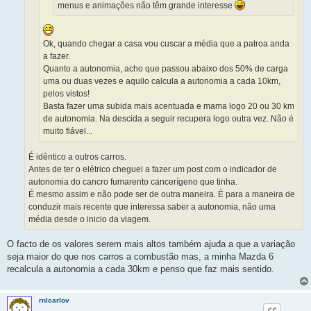
menus e animações não têm grande interesse
Ok, quando chegar a casa vou cuscar a média que a patroa anda
a fazer.
Quanto a autonomia, acho que passou abaixo dos 50% de carga
uma ou duas vezes e aquilo calcula a autonomia a cada 10km,
pelos vistos!
Basta fazer uma subida mais acentuada e mama logo 20 ou 30 km
de autonomia. Na descida a seguir recupera logo outra vez. Não é
muito fiável...
É idêntico a outros carros.
Antes de ter o elétrico cheguei a fazer um post com o indicador de
autonomia do cancro fumarento cancerígeno que tinha.
É mesmo assim e não pode ser de outra maneira. É para a maneira de
conduzir mais recente que interessa saber a autonomia, não uma
média desde o inicio da viagem.
O facto de os valores serem mais altos também ajuda a que a variação
seja maior do que nos carros a combustão mas, a minha Mazda 6
recalcula a autonomia a cada 30km e penso que faz mais sentido.
rnlcarlov