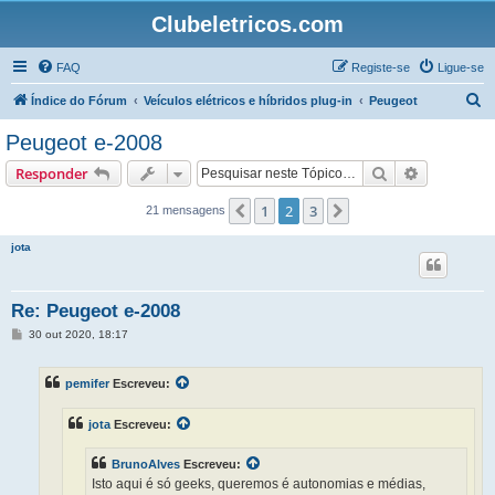
Clubeletricos.com
FAQ
Registe-se
Ligue-se
P
Índice do Fórum
Veículos elétricos e híbridos plug-in
Peugeot
e
Peugeot e-2008
s
Pesquisar
Pesquisa 
Responder
q
u
1
2
3
Anterior
Próximo
21 mensagens
i
jota
s
a
Re: Peugeot e-2008
r
M
30 out 2020, 18:17
e
n
s
pemifer
Escreveu:
a
g
e
jota
Escreveu:
m
BrunoAlves
Escreveu:
Isto aqui é só geeks, queremos é autonomias e médias,