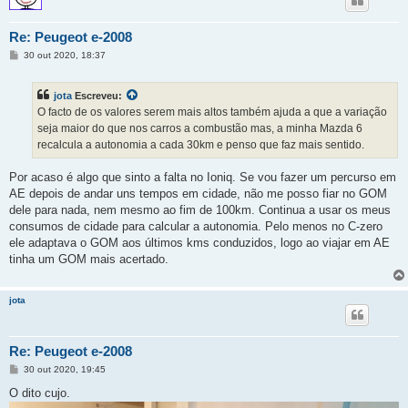
Re: Peugeot e-2008
M
30 out 2020, 18:37
e
n
s
jota
Escreveu:
a
g
O facto de os valores serem mais altos também ajuda a que a variação
e
seja maior do que nos carros a combustão mas, a minha Mazda 6
m
recalcula a autonomia a cada 30km e penso que faz mais sentido.
Por acaso é algo que sinto a falta no Ioniq. Se vou fazer um percurso em
AE depois de andar uns tempos em cidade, não me posso fiar no GOM
dele para nada, nem mesmo ao fim de 100km. Continua a usar os meus
consumos de cidade para calcular a autonomia. Pelo menos no C-zero
ele adaptava o GOM aos últimos kms conduzidos, logo ao viajar em AE
tinha um GOM mais acertado.
jota
Re: Peugeot e-2008
M
30 out 2020, 19:45
e
n
O dito cujo.
s