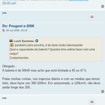
DB SR Leaf
jota
Re: Peugeot e-2008
M
30 out 2020, 20:13
e
n
s
LuisG
Escreveu:
a
g
parabéns pela escolha, é de facto muito interessante!
e
Qual a capacidade da bateria? Quantos kms estima fazer com uma
m
carga?
Cumprimentos
Obrigado.
A bateria é de 50kW mas acho que está limitada a 45 ou 47.5.
Pelas minhas contas, nos trajectos diários e com as médias que temos
feito, deve fazer uns 300-320km. Em autoestrada, a 120km/h, não deve
andar longe dos 200...
jota