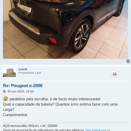
LuisG
Proprietário Leaf
Re: Peugeot e-2008
M
30 out 2020, 19:50
e
n
parabéns pela escolha, é de facto muito interessante!
s
Qual a capacidade da bateria? Quantos kms estima fazer com uma
a
g
carga?
e
Cumprimentos
m
AQS termossifão 300Ltrs + AC 3300W
Sócio da associação de utilizadores de veículos elétricos,
http://www.uve.pt