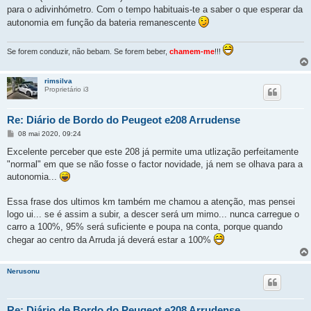
para o adivinhómetro. Com o tempo habituais-te a saber o que esperar da
autonomia em função da bateria remanescente
Se forem conduzir, não bebam. Se forem beber,
chamem-me
!!!
rimsilva
Proprietário i3
Re: Diário de Bordo do Peugeot e208 Arrudense
M
08 mai 2020, 09:24
e
n
Excelente perceber que este 208 já permite uma utlização perfeitamente
s
"normal" em que se não fosse o factor novidade, já nem se olhava para a
a
g
autonomia...
e
m
Essa frase dos ultimos km também me chamou a atenção, mas pensei
logo ui... se é assim a subir, a descer será um mimo... nunca carregue o
carro a 100%, 95% será suficiente e poupa na conta, porque quando
chegar ao centro da Arruda já deverá estar a 100%
Nerusonu
Re: Diário de Bordo do Peugeot e208 Arrudense