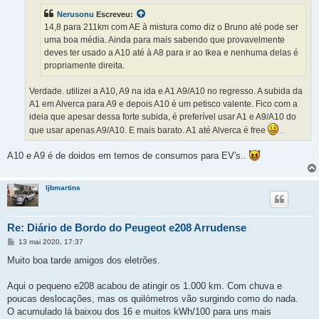
e
Nerusonu
Escreveu:
m
14,8 para 211km com AE à mistura como diz o Bruno até pode ser
uma boa média. Ainda para mais sabendo que provavelmente
deves ter usado a A10 até à A8 para ir ao Ikea e nenhuma delas é
propriamente direita.
Verdade. utilizei a A10, A9 na ida e A1 A9/A10 no regresso. A subida da
A1 em Alverca para A9 e depois A10 é um petisco valente. Fico com a
ideia que apesar dessa forte subida, é preferível usar A1 e A9/A10 do
que usar apenas A9/A10. E mais barato. A1 até Alverca é free
.
A10 e A9 é de doidos em temos de consumos para EV's..
ljbmartins
Re: Diário de Bordo do Peugeot e208 Arrudense
M
13 mai 2020, 17:37
e
n
Muito boa tarde amigos dos eletrões.
s
a
g
Aqui o pequeno e208 acabou de atingir os 1.000 km. Com chuva e
e
poucas deslocações, mas os quilómetros vão surgindo como do nada.
m
O acumulado lá baixou dos 16 e muitos kWh/100 para uns mais