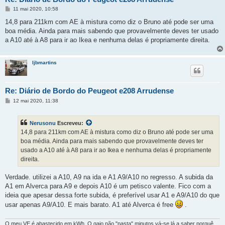
M
11 mai 2020, 10:58
e
n
14,8 para 211km com AE à mistura como diz o Bruno até pode ser uma
s
boa média. Ainda para mais sabendo que provavelmente deves ter usado
a
g
a A10 até à A8 para ir ao Ikea e nenhuma delas é propriamente direita.
e
m
ljbmartins
Re: Diário de Bordo do Peugeot e208 Arrudense
M
12 mai 2020, 11:38
e
n
s
Nerusonu
Escreveu:
a
g
14,8 para 211km com AE à mistura como diz o Bruno até pode ser uma
e
boa média. Ainda para mais sabendo que provavelmente deves ter
m
usado a A10 até à A8 para ir ao Ikea e nenhuma delas é propriamente
direita.
Verdade. utilizei a A10, A9 na ida e A1 A9/A10 no regresso. A subida da
A1 em Alverca para A9 e depois A10 é um petisco valente. Fico com a
ideia que apesar dessa forte subida, é preferível usar A1 e A9/A10 do que
usar apenas A9/A10. E mais barato. A1 até Alverca é free
.
O meu VE é abastecido em kWh. O gajo não "pasta" minutos vá-se lá a saber porquê.