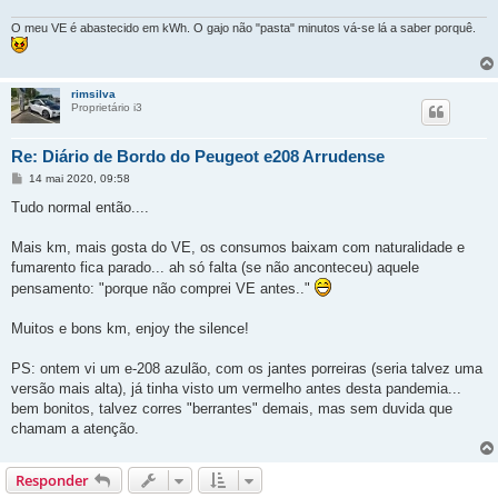
O meu VE é abastecido em kWh. O gajo não "pasta" minutos vá-se lá a saber porquê.
rimsilva
Proprietário i3
Re: Diário de Bordo do Peugeot e208 Arrudense
M
14 mai 2020, 09:58
e
n
Tudo normal então....
s
a
g
Mais km, mais gosta do VE, os consumos baixam com naturalidade e
e
fumarento fica parado... ah só falta (se não anconteceu) aquele
m
pensamento: "porque não comprei VE antes.."
Muitos e bons km, enjoy the silence!
PS: ontem vi um e-208 azulão, com os jantes porreiras (seria talvez uma
versão mais alta), já tinha visto um vermelho antes desta pandemia...
bem bonitos, talvez corres "berrantes" demais, mas sem duvida que
chamam a atenção.
Responder