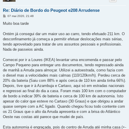
Re: Diário de Bordo do Peugeot e208 Arrudense
M
07 mai 2020, 21:48
e
n
Muito boa tarde
s
a
g
Ontém já consegui dar um maior uso ao carro, tendo efetuado 211 km. O
e
desconfinamento já começa a permitir efetuar deslocações mais sérias,
m
tendo aproveitado para tratar de uns assuntos pessoais e profissionais.
Nada de passeios ainda.
Comecei por ir a Loures (IKEA) levantar uma encomenda e passar pelo
Campo Pequeno para entregar uns documentos, tendo regressado ainda
de manhã a Arruda para almoçar. Utilizei a autoestrada, como fazia com
o diesel mas a velocidades mais calmas (110/120km/h). Perdeu cerca de
20% da bateria (Saiu com 88% e após cerca de 110 km ainda tinha 66%).
Depois, tive que ir à Azambuja e Cartaxo, aqui só em estradas nacionais
e regressei ao final do dia a casa. Foram mais 100 km com o computador
de bordo a indicar 39% de bateria e cerca de 100 km de autonomia. Isto
apesar do calor que esteve no Cartaxo (30 Graus) e que obrigou a andar
quase sempre com a AC ligado. Quando chegou ficou todo contente com
os 21 Graus que o alto da Arruda apresenta e com a brisa do Atlántico
Oeste nas costas até parece que mudei de país.
Esta autonomia é engraçada, pois do centro de Arruda até minha casa (+-