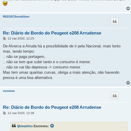
RS232CSerialUser
Re: Diário de Bordo do Peugeot e208 Arrudense
M
12 mai 2020, 12:25
e
n
De Alverca a Arruda há a possibilidade de ir pela Nacional, mais lento
s
mas, tendo tempo:
a
g
.. não se paga portagem,
e
.. não se tem que subir tanto e o consumo é menor,
m
.. não se vai tão depressa -> consumo menor.
Mas tem umas quantas curvas, obriga a mais atenção, não havendo
pressa é uma boa alternativa
ruramos
Re: Diário de Bordo do Peugeot e208 Arrudense
M
12 mai 2020, 12:38
e
n
s
ljbmartins
Escreveu:
a
g