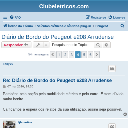
Clubeletricos.com
FAQ
Registe-se
Ligue-se
P
Índice do Fórum
Veículos elétricos e híbridos plug-in
Peugeot
e
Diário de Bordo do Peugeot e208 Arrudense
s
Pesquisar
Pesquisa 
Responder
q
u
1
2
3
4
5
6
Anterior
Próximo
54 mensagens
i
kony76
s
a
Re: Diário de Bordo do Peugeot e208 Arrudense
r
M
07 mai 2020, 14:36
e
n
Parabéns pela opção pela mobilidade elétrica e pelo carro. É sem dúvida
s
muito bonito.
a
g
e
Cá ficamos à espera dos relatos da sua utilização, assim seja possível.
m
ljbmartins