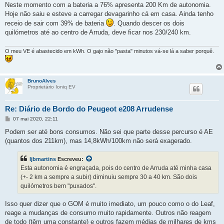
Neste momento com a bateria a 76% apresenta 200 Km de autonomia.
Hoje não saiu e esteve a carregar devagarinho cá em casa. Ainda tenho
receio de sair com 39% de bateria
. Quando descer os dois
quilómetros até ao centro de Arruda, deve ficar nos 230/240 km.
O meu VE é abastecido em kWh. O gajo não "pasta" minutos vá-se lá a saber porquê.
BrunoAlves
Proprietário Ioniq EV
Re: Diário de Bordo do Peugeot e208 Arrudense
M
07 mai 2020, 22:11
e
n
Podem ser até bons consumos. Não sei que parte desse percurso é AE
s
(quantos dos 211km), mas 14,8kWh/100km não será exagerado.
a
g
e
ljbmartins
Escreveu:
m
Esta autonomia é engraçada, pois do centro de Arruda até minha casa
(+- 2 km a sempre a subir) diminuiu sempre 30 a 40 km. São dois
quilómetros bem "puxados".
Isso quer dizer que o GOM é muito imediato, um pouco como o do Leaf,
reage a mudanças de consumo muito rapidamente. Outros não reagem
de todo (têm uma constante) e outros fazem médias de milhares de kms