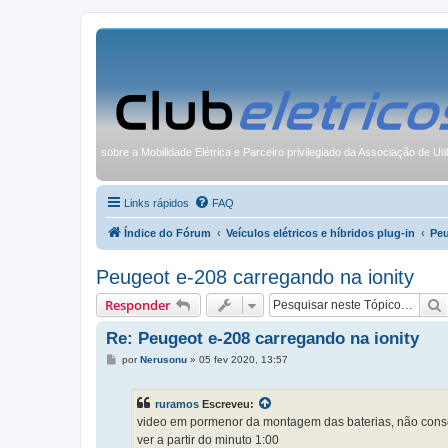
sobre a Mobilidade Elétrica e Parceiro privilegiado da Associação de Uti
Links rápidos
FAQ
Índice do Fórum
Veículos elétricos e híbridos plug-in
Pe
Peugeot e-208 carregando na ionity
Responder
Re: Peugeot e-208 carregando na ionity
M
por
Nerusonu
»
05 fev 2020, 13:57
e
n
s
ruramos
Escreveu:
a
g
video em pormenor da montagem das baterias, não conse
e
ver a partir do minuto 1:00
m