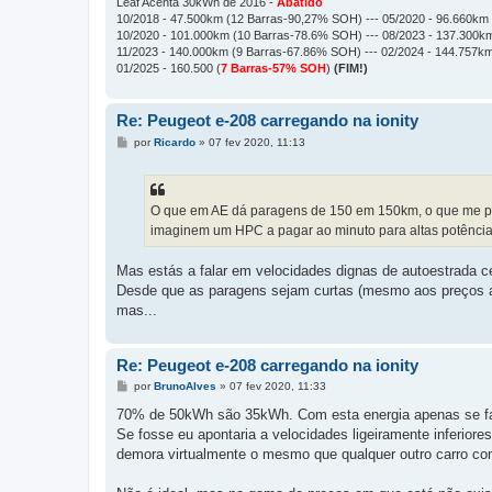
Leaf Acenta 30kWh de 2016 -
Abatido
10/2018 - 47.500km (12 Barras-90,27% SOH) --- 05/2020 - 96.660km
10/2020 - 101.000km (10 Barras-78.6% SOH) --- 08/2023 - 137.300
11/2023 - 140.000km (9 Barras-67.86% SOH) --- 02/2024 - 144.757km
01/2025 - 160.500 (
7 Barras-57% SOH
)
(FIM!)
Re: Peugeot e-208 carregando na ionity
M
por
Ricardo
»
07 fev 2020, 11:13
e
n
s
a
g
O que em AE dá paragens de 150 em 150km, o que me pa
e
imaginem um HPC a pagar ao minuto para altas potências 
m
Mas estás a falar em velocidades dignas de autoestrada ce
Desde que as paragens sejam curtas (mesmo aos preços act
mas...
Re: Peugeot e-208 carregando na ionity
M
por
BrunoAlves
»
07 fev 2020, 11:33
e
n
70% de 50kWh são 35kWh. Com esta energia apenas se f
s
Se fosse eu apontaria a velocidades ligeiramente inferi
a
g
demora virtualmente o mesmo que qualquer outro carro 
e
m