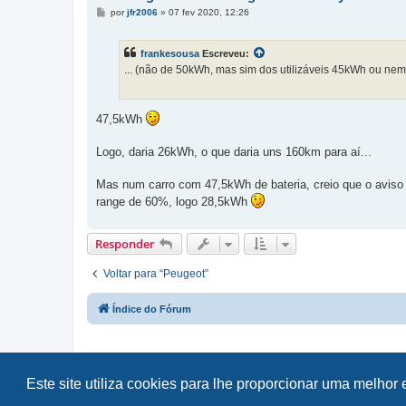
M
por
jfr2006
»
07 fev 2020, 12:26
e
n
s
frankesousa
Escreveu:
a
g
... (não de 50kWh, mas sim dos utilizáveis 45kWh ou nem i
e
m
47,5kWh
Logo, daria 26kWh, o que daria uns 160km para aí...
Mas num carro com 47,5kWh de bateria, creio que o aviso 
range de 60%, logo 28,5kWh
Responder
Voltar para “Peugeot”
Índice do Fórum
Este site utiliza cookies para lhe proporcionar uma melhor