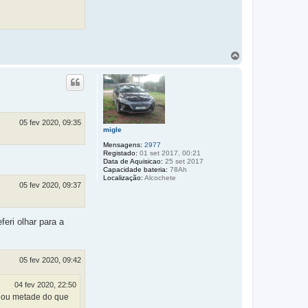
T
o
p
o
05 fev 2020, 09:35
migle
Mensagens:
2977
Registado:
01 set 2017, 00:21
Data de Aquisicao:
25 set 2017
Capacidade bateria:
78Ah
Localização:
Alcochete
05 fev 2020, 09:37
eri olhar para a
05 fev 2020, 09:42
04 fev 2020, 22:50
egou metade do que