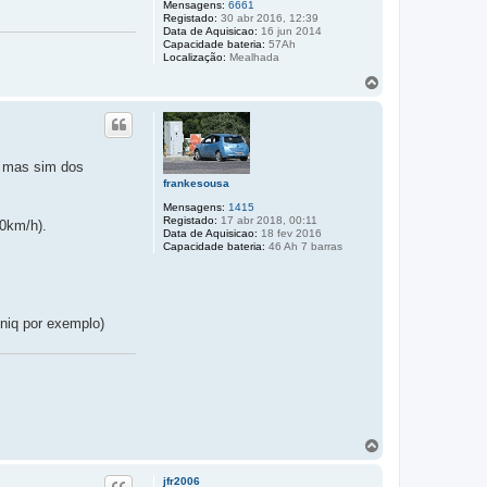
Mensagens:
6661
Registado:
30 abr 2016, 12:39
Data de Aquisicao:
16 jun 2014
Capacidade bateria:
57Ah
Localização:
Mealhada
T
o
p
o
, mas sim dos
frankesousa
Mensagens:
1415
Registado:
17 abr 2018, 00:11
00km/h).
Data de Aquisicao:
18 fev 2016
Capacidade bateria:
46 Ah 7 barras
niq por exemplo)
T
o
p
jfr2006