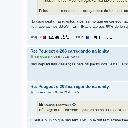
nos primeiros). A comparação vai ficando pior depois
Estás apenas considerar o carregamento do Ioniq nos 
No caso desta frase, estou a pensar no que eu carrego h
ficar apenas nos 33kWh. Em HPC, e até aos 80% do Ioniq a 
Ioniq EV
— Prius+
Re: Peugeot e-208 carregando na ionity
M
por
OCasal
»
06 fev 2020, 00:44
e
n
Não vejo muitas diferenças para os packs dos Leafs! Tam
s
a
g
e
m
Re: Peugeot e-208 carregando na ionity
M
por
ruramos
»
06 fev 2020, 09:50
e
n
s
OCasal
Escreveu:
a
g
Não vejo muitas diferenças para os packs dos Leafs! Ta
e
m
O leaf é o unico que não tem TMS, o e-208 tem arrefecimen