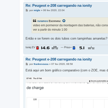
Re: Peugeot e-208 carregando na ionity
M
por
migle
»
06 fev 2020, 22:04
e
n
s
ruramos
Escreveu:
a
g
video em pormenor da montagem das baterias, não conse
e
ver a partir do minuto 1:00
m
Então e se forem os dois tubos com tampinhas amarelas?
Ioniq EV
— Prius+
Re: Peugeot e-208 carregando na ionity
M
por
frankesousa
»
07 fev 2020, 08:58
e
n
Está aqui um bom gráfico comparativo (com o ZOE, mas dá
s
a
g
e
m