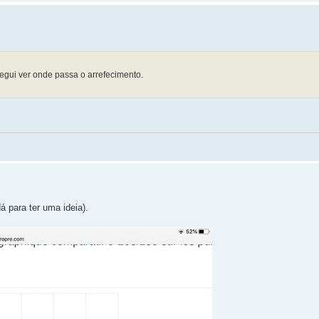
gui ver onde passa o arrefecimento.
 para ter uma ideia).