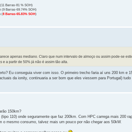
 (11 Barras-81 % SOH)
km (9 Barras-69.74% SOH)
 (
8 Barras-65.83% SOH
)
rece apenas mediano. Claro que num intervalo de almoço ou assim pode-se esti
e a partir de 50% já não é assim tão alta.
rto? Eu conseguia viver com isso. O primeiro trecho faria aí uns 200 km e 15
uais da ionity, continuaria a ser bom que eles viessem para Portugal) tudo 
arão 150km?
ores (tipo 110) onde seguramente que faz 200km. Com HPC carrega mais 200 
com o mesmo consumo, talvez mais um pouco por não chegar aos 50kW.