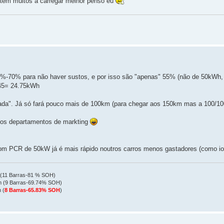
stem muitos a carregar melhor penso eu
15%-70% para não haver sustos, e por isso são "apenas" 55% (não de 50kWh
*45= 24.75kWh
trada". Já só fará pouco mais de 100km (para chegar aos 150km mas a 100/1
s dos departamentos de markting
com PCR de 50kW já é mais rápido noutros carros menos gastadores (como io
 (11 Barras-81 % SOH)
km (9 Barras-69.74% SOH)
 (
8 Barras-65.83% SOH
)