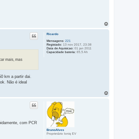
T
o
p
Ricardo
o
Mensagens:
221
Registado:
13 nov 2017, 23:38
Data de Aquisicao:
01 jan 2011
Capacidade bateria:
65,5 Ah
car mais, mas
0 km a partir dai.
ok. Não é ideal
T
o
p
o
rapidamente, com PCR
BrunoAlves
Proprietário Ioniq EV