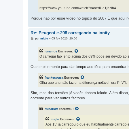
https://www.youtube.com/watch?v=nedUa1jhNh4
Porque não por esse vídeo no tópico do 208? É que aqui ne
Re: Peugeot e-208 carregando na ionity
M
por
migle
»
05 fev 2020, 20:50
e
n
s
ruramos
Escreveu:
a
g
O carregar tão lento acima dos 69% pode ser devido ao 
e
m
Ou simplesmente para dar tempo aos iões para encontrar lug
frankesousa
Escreveu:
Olha que a tensão faz uma diferença notável, ora P=V*I,
Sim, mas das tensões já vocês tinham falado. Além disso, 
corrente para ver outros factores...
rnlcarlov
Escreveu:
migle
Escreveu:
Aos 15' já carregou o que eu habitualmente carrego