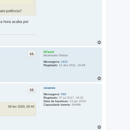
ais potência?
ia hora acaba por
T
o
p
OCasal
o
Moderador Global
Mensagens:
1421
Registado:
12 dez 2011, 16:08
T
o
p
ruramos
o
Mensagens:
586
Registado:
07 jul 2017, 16:22
Data de Aquisicao:
13 jan 2019
Capacidade bateria:
64kWh
06 fev 2020, 00:44
T