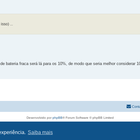
sso) ...
de bateria fraca será lá para os 10%, de modo que seria melhor considerar 
Cont
Desenvolvido por
phpBB
® Forum Software © phpBB Limited
Traduzido por:
phpBB Portugal
Privacidade
|
Termos
 experiência.
Saiba mais