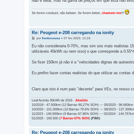
Não é ideal, mas na gama de preços em que está não exi
Se forem conduzir, não bebam. Se forem beber,
chamem-me
!!!
Re: Peugeot e-208 carregando na ionity
M
por
frankesousa
»
07 fev 2020, 12:19
e
n
Eu não consideraria 0-70%, mas sim uns mais realistas 
s
utilizáveis 45kWh ou nem isso) o que corresponde a 0.55
a
g
e
Se fizer 150km já não é a "velocidades dignas de autoes
m
Eu prefiro fazer contas realistas do que utilizar as conta
Claro que isto é num pais "decente" para VEs, no nosso 
Leaf Acenta 30kWh de 2016 -
Abatido
10/2018 - 47.500km (12 Barras-90,27% SOH) --- 05/2020 - 96.660km
10/2020 - 101.000km (10 Barras-78.6% SOH) --- 08/2023 - 137.300
11/2023 - 140.000km (9 Barras-67.86% SOH) --- 02/2024 - 144.757km
01/2025 - 160.500 (
7 Barras-57% SOH
)
(FIM!)
Re: Peugeot e-208 carregando na ionity