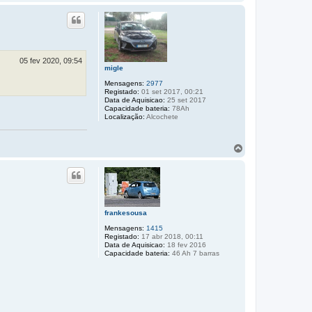
o
p
o
05 fev 2020, 09:54
migle
Mensagens:
2977
Registado:
01 set 2017, 00:21
Data de Aquisicao:
25 set 2017
Capacidade bateria:
78Ah
Localização:
Alcochete
T
o
p
o
frankesousa
Mensagens:
1415
Registado:
17 abr 2018, 00:11
Data de Aquisicao:
18 fev 2016
Capacidade bateria:
46 Ah 7 barras