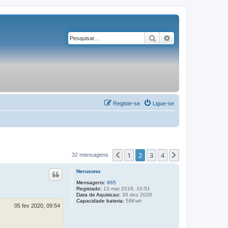
Pesquisar
Pesquisa avançad
Registe-se
Ligue-se
1
2
3
4
Anterior
Próximo
32 mensagens
Nerusonu
Mensagens:
865
Registado:
13 mar 2018, 10:51
Data de Aquisicao:
30 dez 2020
Capacidade bateria:
58Kwh
05 fev 2020, 09:54