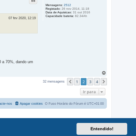
o
Mensagens:
2512
Registado:
26 nov 2014, 11:18
Data de Aquisicao:
31 out 2016
Capacidade bateria:
82.34Ah
07 fev 2020, 12:19
10 a 70%, dando um
T
o
1
2
3
4
p
Anterior
Próximo
32 mensagens
o
Ir para
acte-nos
Apagar cookies
O Fuso Horário do Fórum é
UTC+01:00
Entendido!