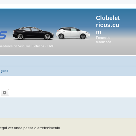
Clubelet
ricos.co
m
Fórum de
discussão
lizadores de Veículos Elétricos - UVE
ugeot
Pesquisar
Pesquisa avançada
gui ver onde passa o arrefecimento.