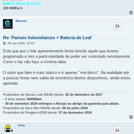
BMW i4 eDrive 40
80kWh
103 000Km's
Nonnus
Re: Paineis fotovoltaicos + Bateria de Leaf
M
06 abr 2026, 20:23
e
n
Este que pus o link aparentemente limita tensão aquilo que tiveres
s
programado e tem a particularidade de poder ser controlado remotamente.
a
g
Como o faz não faço a mínima ideia.
e
m
O outro que falei é mais básico e é apenas "mecânico". Na realidade até
a poucas horas nem sabia da existência destes dispositivos, ainda estou
aprender.
Proprietário de Nissan Leaf 30kWh desde:
25 de Setembro de 2017
- 6 anos depois
160000km
-
30 de setembro 2024 entregue a Nissan ao abrigo da garantia para abate.
Proprietário de Kia e-Niro 64kWh desde:
05 de julho 2024
Proprietário de Peugeot e2008 desde:
07 de dezembro 2024
civic