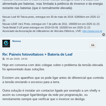
a
g
alimentada por baterias, mas limitada à potência do inversor e da energia
e
restante nas baterias (que é normalmente elevada).
m
Nissan Leaf 40 Tekna preto, entregue em 30 de maio de 2018. 62800km em 2025-12-
20.
Nissan LEAF mk1 Preto, entregue em 7 de julho de 2011. 190000 km em 2025-11-23.
Tesla Model 3 LR preto entregue em 2019-03-06. 162000 km em 2025-11-23.
Associado da Associação de Utilizadores de Veículos Elétricos, UVE:
http://www.uve.pt
Nonnus
Re: Paineis fotovoltaicos + Bateria de Leaf
M
06 abr 2026, 19:04
e
n
Hoje em conversa com dois colegas sobre o problema da tensão elevada
s
foi apresentado duas soluções.
a
g
e
Existem uns aparelhos que se pode ligar antes do diferencial que controla
m
a tensão enviando o excesso para a terra.
Outra solução é instalar um contactor ligado por exemplo a um shelly e
assim eu conseguir ligar/desligar da rede por programação, ou
remotamente sempre que verificar que o inversor se desliga.