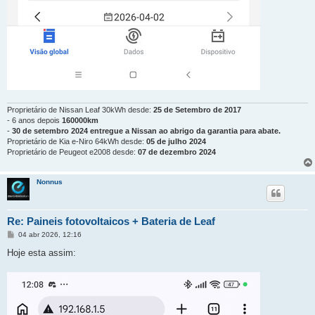
Proprietário de Nissan Leaf 30kWh desde:
25 de Setembro de 2017
- 6 anos depois
160000km
-
30 de setembro 2024 entregue a Nissan ao abrigo da garantia para abate.
Proprietário de Kia e-Niro 64kWh desde:
05 de julho 2024
Proprietário de Peugeot e2008 desde:
07 de dezembro 2024
Nonnus
Re: Paineis fotovoltaicos + Bateria de Leaf
M
04 abr 2026, 12:16
e
n
Hoje esta assim:
s
a
g
e
m