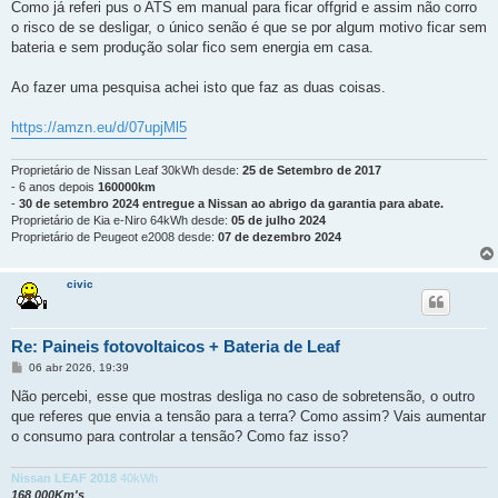
Como já referi pus o ATS em manual para ficar offgrid e assim não corro
o risco de se desligar, o único senão é que se por algum motivo ficar sem
bateria e sem produção solar fico sem energia em casa.
Ao fazer uma pesquisa achei isto que faz as duas coisas.
https://amzn.eu/d/07upjMl5
Proprietário de Nissan Leaf 30kWh desde:
25 de Setembro de 2017
- 6 anos depois
160000km
-
30 de setembro 2024 entregue a Nissan ao abrigo da garantia para abate.
Proprietário de Kia e-Niro 64kWh desde:
05 de julho 2024
Proprietário de Peugeot e2008 desde:
07 de dezembro 2024
civic
Re: Paineis fotovoltaicos + Bateria de Leaf
M
06 abr 2026, 19:39
e
n
Não percebi, esse que mostras desliga no caso de sobretensão, o outro
s
que referes que envia a tensão para a terra? Como assim? Vais aumentar
a
g
o consumo para controlar a tensão? Como faz isso?
e
m
Nissan LEAF 2018
40kWh
168 000Km's