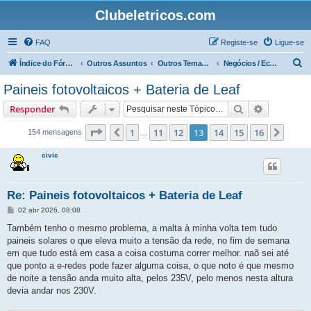
Clubeletricos.com
FAQ
Registe-se
Ligue-se
P
Índice do Fórum
Outros Assuntos
Outros Temas não relacionados com o VeÍculos Elétricos
Negócios / Economia e Política
e
Paineis fotovoltaicos + Bateria de Leaf
s
Pesquisar
Pesquisa 
Responder
q
u
Página
13
de
16
1
11
12
13
14
15
16
Anterior
Próx
154 mensagens
...
i
civic
s
a
Re: Paineis fotovoltaicos + Bateria de Leaf
r
M
02 abr 2026, 08:08
e
n
Também tenho o mesmo problema, a malta à minha volta tem tudo
s
paineis solares o que eleva muito a tensão da rede, no fim de semana
a
g
em que tudo está em casa a coisa costuma correr melhor. naõ sei até
e
que ponto a e-redes pode fazer alguma coisa, o que noto é que mesmo
m
de noite a tensão anda muito alta, pelos 235V, pelo menos nesta altura
devia andar nos 230V.