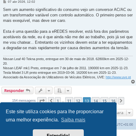
M
07 abr 2026, 12:02
e
n
Sem um aumento significativo do consumo vejo um conversor AC/AC ou
s
um transformador variável com controlo automático. O primeiro penso ser
a
g
mais exequível, mas deve ser caro.
e
m
Esta é uma questão para a eREDES resolver, está fora dos parâmetros
aceitáveis da rede, eu é que ainda não me dei ao trabalho, pois já sei que
me vou chatear... Entretanto os vizinhos devem estar a ter equipamentos
a degradar-se mais rapidamente por causa destes aumentos da tensão.
Nissan Leaf 40 Tekna preto, entregue em 30 de maio de 2018. 62800km em 2025-12-
20.
Nissan LEAF mk1 Preto, entregue em 7 de julho de 2011. 190000 km em 2025-11-23.
Tesla Model 3 LR preto entregue em 2019-03-06. 162000 km em 2025-11-23.
Associado da Associação de Utilizadores de Veículos Elétricos, UVE:
http://www.uve.pt
Responder
Página
13
de
16
1
11
12
13
14
15
16
Anterior
Próx
154 mensagens
...
Este site utiliza cookies para lhe proporcionar
Ir para
uma melhor experiência.
Saiba mais
Índice do Fórum
O Fuso Horário do Fórum é
UTC+01:00
Entendido!
Desenvolvido por
phpBB
® Forum Software © phpBB Limited