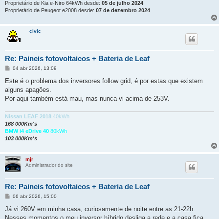
Proprietário de Kia e-Niro 64kWh desde:
05 de julho 2024
Proprietário de Peugeot e2008 desde:
07 de dezembro 2024
civic
Re: Paineis fotovoltaicos + Bateria de Leaf
M
04 abr 2026, 13:09
e
n
Este é o problema dos inversores follow grid, é por estas que existem
s
alguns apagões.
a
g
Por aqui também está mau, mas nunca vi acima de 253V.
e
m
Nissan LEAF 2018
40kWh
168 000Km's
BMW i4 eDrive 40
80kWh
103 000Km's
mjr
Administrador do site
Re: Paineis fotovoltaicos + Bateria de Leaf
M
06 abr 2026, 15:00
e
n
Já vi 260V em minha casa, curiosamente de noite entre as 21-22h.
s
Nesses momentos o meu inversor híbrido desliga a rede e a casa fica