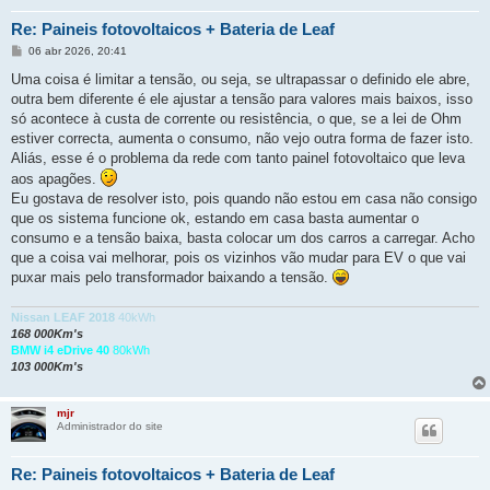
Re: Paineis fotovoltaicos + Bateria de Leaf
M
06 abr 2026, 20:41
e
n
Uma coisa é limitar a tensão, ou seja, se ultrapassar o definido ele abre,
s
outra bem diferente é ele ajustar a tensão para valores mais baixos, isso
a
g
só acontece à custa de corrente ou resistência, o que, se a lei de Ohm
e
estiver correcta, aumenta o consumo, não vejo outra forma de fazer isto.
m
Aliás, esse é o problema da rede com tanto painel fotovoltaico que leva
aos apagões.
Eu gostava de resolver isto, pois quando não estou em casa não consigo
que os sistema funcione ok, estando em casa basta aumentar o
consumo e a tensão baixa, basta colocar um dos carros a carregar. Acho
que a coisa vai melhorar, pois os vizinhos vão mudar para EV o que vai
puxar mais pelo transformador baixando a tensão.
Nissan LEAF 2018
40kWh
168 000Km's
BMW i4 eDrive 40
80kWh
103 000Km's
mjr
Administrador do site
Re: Paineis fotovoltaicos + Bateria de Leaf