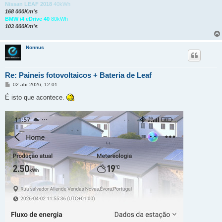
Nissan LEAF 2018
40kWh
168 000Km's
BMW i4 eDrive 40
80kWh
103 000Km's
Nonnus
Re: Paineis fotovoltaicos + Bateria de Leaf
M
02 abr 2026, 12:01
e
n
É isto que acontece.
s
a
g
e
m