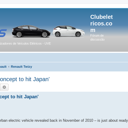
Clubelet
ricos.co
m
Fórum de
discussão
lizadores de Veículos Elétricos - UVE
ault
Renault Twizy
oncept to hit Japan'
Pesquisar
Pesquisa avançada
ept to hit Japan'
ban electric vehicle revealed back in November of 2010 – is just about ready