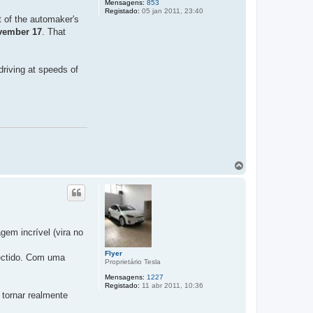
Mensagens:
853
Registado:
05 jan 2011, 23:40
t of the automaker's
ovember 17
. That
driving at speeds of
T
o
p
o
em incrível (vira no
Flyer
lectido. Com uma
Proprietário Tesla
Mensagens:
1227
Registado:
11 abr 2011, 10:36
 tornar realmente