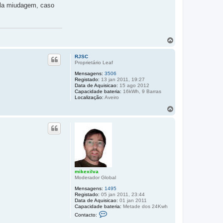
ela miudagem, caso
T
o
p
RJSC
o
Proprietário Leaf
Mensagens:
3506
Registado:
13 jan 2011, 19:27
Data de Aquisicao:
15 ago 2012
Capacidade bateria:
16kWh, 9 Barras
Localização:
Aveiro
T
o
p
o
mikexilva
Moderador Global
Mensagens:
1495
Registado:
05 jan 2011, 23:44
Data de Aquisicao:
01 jan 2011
Capacidade bateria:
Metade dos 24Kwh
C
Contacto:
o