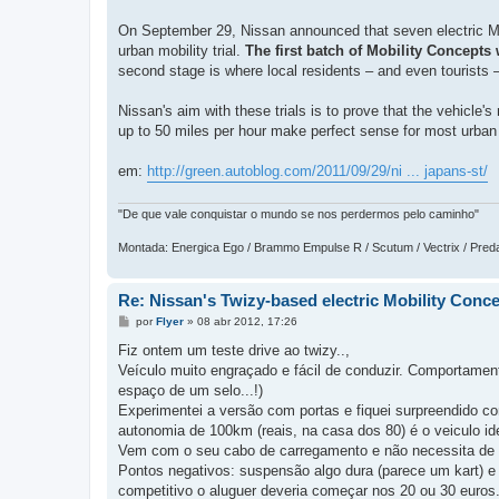
On September 29, Nissan announced that seven electric Mob
urban mobility trial.
The first batch of Mobility Concepts
second stage is where local residents – and even tourists – 
Nissan's aim with these trials is to prove that the vehicle
up to 50 miles per hour make perfect sense for most urba
em:
http://green.autoblog.com/2011/09/29/ni ... japans-st/
"De que vale conquistar o mundo se nos perdermos pelo caminho"
Montada: Energica Ego / Brammo Empulse R / Scutum / Vectrix / Pred
Re: Nissan's Twizy-based electric Mobility Concep
M
por
Flyer
»
08 abr 2012, 17:26
e
n
Fiz ontem um teste drive ao twizy..,
s
Veículo muito engraçado e fácil de conduzir. Comportament
a
g
espaço de um selo...!)
e
Experimentei a versão com portas e fiquei surpreendido c
m
autonomia de 100km (reais, na casa dos 80) é o veiculo id
Vem com o seu cabo de carregamento e não necessita de 
Pontos negativos: suspensão algo dura (parece um kart) e 
competitivo o aluguer deveria começar nos 20 ou 30 euros.