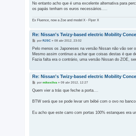
No entanto acho que é uma excelente alternativa para pe
os papás tenham os euros necessários.....
Ex Fluence, now a Zoe and model X - Flyer X
Re: Nissan's Twizy-based electric Mobility Concep
M
por
RJSC
»
08 abr 2012, 23:02
e
n
Pelo menos os Japoneses na versão Nissan não vão ser obri
s
Mesmo assim continuo a achar que coisas destas é que 
a
g
Fazia falta era o contrário, uma versão Nissan do ZOE, sem
e
m
Re: Nissan's Twizy-based electric Mobility Concep
M
por
mikexilva
»
09 abr 2012, 12:27
e
n
Quem vier a trás que feche a porta....
s
a
g
BTW será que se pode levar um bébé com o ovo no banco d
e
m
Eu acho que este carro com portas 100% estanques era u