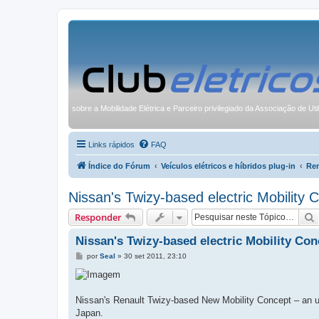
sobre a Mobilidade Elétrica e Parceiro privilegiado da Associação de Uti
Links rápidos
FAQ
Índice do Fórum
Veículos elétricos e híbridos plug-in
Ren
Nissan's Twizy-based electric Mobility C
Responder
Nissan's Twizy-based electric Mobility Conc
M
por
Seal
»
30 set 2011, 23:10
e
n
s
a
g
Nissan's Renault Twizy-based New Mobility Concept – an ur
e
Japan.
m