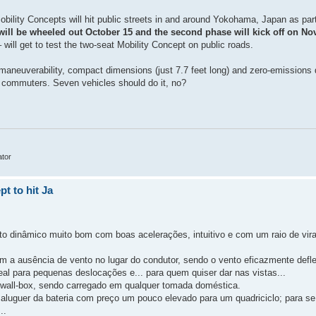
ility Concepts will hit public streets in and around Yokohama, Japan as par
 will be wheeled out October 15 and the second phase will kick off on N
will get to test the two-seat Mobility Concept on public roads.
's maneuverability, compact dimensions (just 7.7 feet long) and zero-emissions 
n commuters. Seven vehicles should do it, no?
ator
t to hit Ja
o dinâmico muito bom com boas acelerações, intuitivo e com um raio de virag
om a ausência de vento no lugar do condutor, sendo o vento eficazmente def
eal para pequenas deslocações e... para quem quiser dar nas vistas...
wall-box, sendo carregado em qualquer tomada doméstica.
aluguer da bateria com preço um pouco elevado para um quadriciclo; para se
..