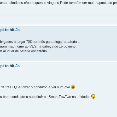
rcursos citadinos e/ou pequenas viagens;Pode também ser muito apreciado p
t to hit Ja
gados a largar 70€ por mês para alugar a bateria...
deram mau nome ao VE's na cabeça do zé povinho.
 aluguer de bateria obrigatório.
t to hit Ja
e trás? Quer dizer o condutor já vai num ovo
m bom candidato a substituir os Smart FowTwo nas cidades