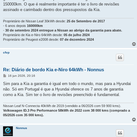
g
150000km. O que é realmente importante é ter o livro de revisões
e
assinado e carimbado dentro dos pressupostos da Kia.
m
Proprietário de Nissan Leaf 30kWh desde:
25 de Setembro de 2017
- 6 anos depois
160000km
-
30 de setembro 2024 entregue a Nissan ao abrigo da garantia para abate.
Proprietário de Kia e-Niro 64kWh desde:
05 de julho 2024
Proprietário de Peugeot e2008 desde:
07 de dezembro 2024
cfvp
Re: Diário de bordo Kia e-Niro 64kWh - Nonnus
M
16 jun 2026, 20:16
e
n
Sim para a Kia a garantia é igual em todo o mundo, mas para a Hyundai
s
não. Só em Portugal é que a Hyundai oferece os 7 anos de garantia
a
g
como a Kia. Sim ter o livro de revisões preenchido é fundamental.
e
m
Nissan Leaf N-Connecta 40kWh de 2019 (vendido a 06/2026 com 59 900 kms).
Volkswagen ID.3 Pro Performance 58kWh de 2022 com 38 000 kms (comprado a
05/2026 com 35 000 kms).
Nonnus