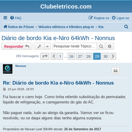
Clubeletricos.com
FAQ
Registe-se
Ligue-se
P
Índice do Fórum
Veículos elétricos e híbridos plug-in
Kia
e
Diário de bordo Kia e-Niro 64kWh - Nonnus
s
Pesquisar
Pesquisa 
Responder
q
u
Página
29
de
30
1
26
27
28
29
30
Anterior
Próxim
293 mensagens
...
i
Nonnus
s
a
Re: Diário de bordo Kia e-Niro 64kWh - Nonnus
r
M
15 jun 2026, 18:55
e
n
Fui buscar o carro hoje. Como tinha referido substituição do permutador,
s
liquido de refrigeração, e carregamento do gás do AC.
a
g
e
Não paguei nada, tudo ao abrigo da garantia. Vamos ver se ficou
m
resolvido, ou se daqui alguns dias tenho alguma surpresa.
Proprietário de Nissan Leaf 30kWh desde:
25 de Setembro de 2017