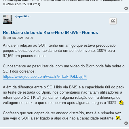
05/2026 com 35 000 kms).
rjspedition
Re: Diário de bordo Kia e-Niro 64kWh - Nonnus
M
30 jun 2026, 23:20
e
n
Ainda em relação ao SOH, tenho um amigo que estava preocupado
s
porque a coisa evoluiu rapidamente em sentido inverso: 100% para
a
g
97,5% em poucos meses.
e
m
Curiosamente ao pesquisar dei com um vídeo do Bjorn onde fala sobre o
SOH dos coreanos:
https://www.youtube.com/watch?v=LzFHGLEq7jM
Além da diferença entre o SOH lido via BMS e a capacidade útil do pack
no teste de estrada do Bjorn, nos comentários não faltam utilizadores a
referir que o SOH Kia/Hyundai tem alguma relação com a diferença de
voltagem no pack, e que o recuperam após algumas cargas a 100%.
Confesso que sou capaz de ter andado distraído, mas é a primeira vez
que vejo o SOH a ser ligado a algo que não a capacidade restante.