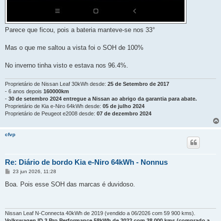
Parece que ficou, pois a bateria manteve-se nos 33°
Mas o que me saltou a vista foi o SOH de 100%
No inverno tinha visto e estava nos 96.4%.
Proprietário de Nissan Leaf 30kWh desde:
25 de Setembro de 2017
- 6 anos depois
160000km
-
30 de setembro 2024 entregue a Nissan ao abrigo da garantia para abate.
Proprietário de Kia e-Niro 64kWh desde:
05 de julho 2024
Proprietário de Peugeot e2008 desde:
07 de dezembro 2024
cfvp
Re: Diário de bordo Kia e-Niro 64kWh - Nonnus
M
23 jun 2026, 11:28
e
n
Boa. Pois esse SOH das marcas é duvidoso.
s
a
g
e
m
Nissan Leaf N-Connecta 40kWh de 2019 (vendido a 06/2026 com 59 900 kms).
Volkswagen ID.3 Pro Performance 58kWh de 2022 com 38 000 kms (comprado a