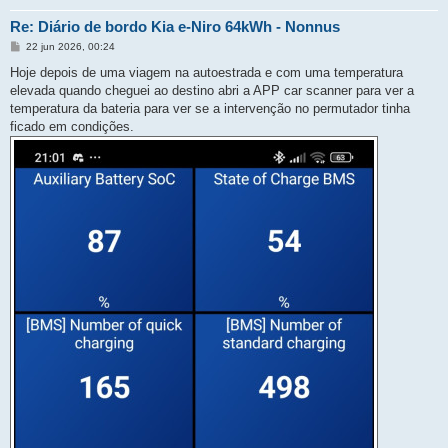
Re: Diário de bordo Kia e-Niro 64kWh - Nonnus
M
22 jun 2026, 00:24
e
n
Hoje depois de uma viagem na autoestrada e com uma temperatura
s
elevada quando cheguei ao destino abri a APP car scanner para ver a
a
g
temperatura da bateria para ver se a intervenção no permutador tinha
e
ficado em condições.
m