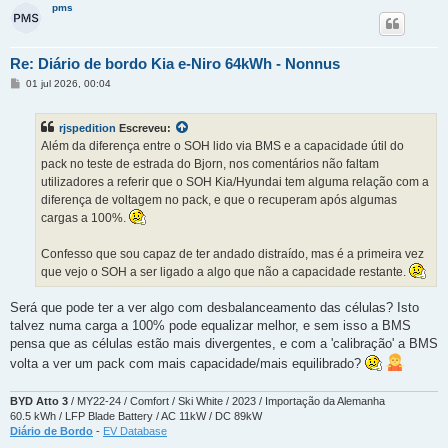
pms
Re: Diário de bordo Kia e-Niro 64kWh - Nonnus
M
01 jul 2026, 00:04
e
n
s
rjspedition
Escreveu:
a
g
Além da diferença entre o SOH lido via BMS e a capacidade útil do
e
pack no teste de estrada do Bjorn, nos comentários não faltam
m
utilizadores a referir que o SOH Kia/Hyundai tem alguma relação com a
diferença de voltagem no pack, e que o recuperam após algumas
cargas a 100%.
Confesso que sou capaz de ter andado distraído, mas é a primeira vez
que vejo o SOH a ser ligado a algo que não a capacidade restante.
Será que pode ter a ver algo com desbalanceamento das células? Isto
talvez numa carga a 100% pode equalizar melhor, e sem isso a BMS
pensa que as células estão mais divergentes, e com a 'calibração' a BMS
volta a ver um pack com mais capacidade/mais equilibrado?
BYD Atto 3
/ MY22-24 / Comfort / Ski White / 2023 / Importação da Alemanha
60.5 kWh / LFP Blade Battery / AC 11kW / DC 89kW
Diário de Bordo
-
EV Database