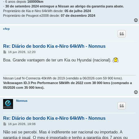
- 6 anos depois
160000km
-
30 de setembro 2024 entregue a Nissan ao abrigo da garantia para abate.
Proprietário de Kia e-Niro 64kWh desde:
05 de julho 2024
Proprietário de Peugeot e2008 desde:
07 de dezembro 2024
cfvp
Re: Diário de bordo Kia e-Niro 64kWh - Nonnus
M
16 jun 2026, 12:20
e
n
Boa. Grande vantagem de ter um Kia ou Hyundai (nacional).
s
a
g
e
m
Nissan Leaf N-Connecta 40kWh de 2019 (vendido a 06/2026 com 59 900 kms).
Volkswagen ID.3 Pro Performance 58kWh de 2022 com 38 000 kms (comprado a
05/2026 com 35 000 kms).
Nonnus
Re: Diário de bordo Kia e-Niro 64kWh - Nonnus
M
16 jun 2026, 19:06
e
n
Não sei se percebi. Mas é indiferente ser nacional ou importado. A
s
garantia é igual. O meu é importado e tenho a garantia dos 7 anos ou
a