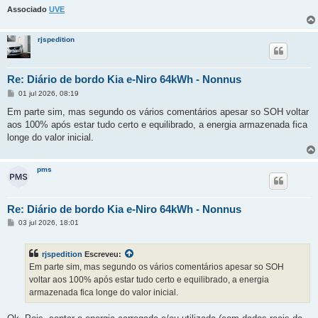
Associado
UVE
rjspedition
Re: Diário de bordo Kia e-Niro 64kWh - Nonnus
M
01 jul 2026, 08:19
e
n
Em parte sim, mas segundo os vários comentários apesar so SOH voltar
s
aos 100% após estar tudo certo e equilibrado, a energia armazenada fica
a
g
longe do valor inicial.
e
m
pms
Re: Diário de bordo Kia e-Niro 64kWh - Nonnus
M
03 jul 2026, 18:01
e
n
s
rjspedition
Escreveu:
a
g
Em parte sim, mas segundo os vários comentários apesar so SOH
e
voltar aos 100% após estar tudo certo e equilibrado, a energia
m
armazenada fica longe do valor inicial.