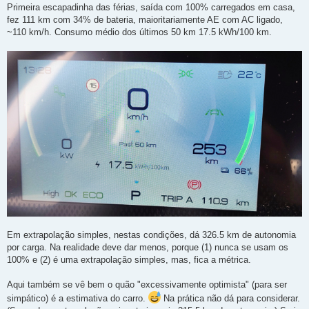
n
Primeira escapadinha das férias, saída com 100% carregados em casa,
s
fez 111 km com 34% de bateria, maioritariamente AE com AC ligado,
a
g
~110 km/h. Consumo médio dos últimos 50 km 17.5 kWh/100 km.
e
m
Em extrapolação simples, nestas condições, dá 326.5 km de autonomia
por carga. Na realidade deve dar menos, porque (1) nunca se usam os
100% e (2) é uma extrapolação simples, mas, fica a métrica.
Aqui também se vê bem o quão "excessivamente optimista" (para ser
simpático) é a estimativa do carro.
Na prática não dá para considerar.