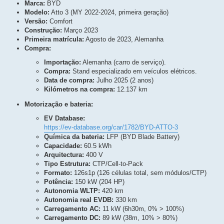
Marca:
BYD
Modelo:
Atto 3 (MY 2022-2024, primeira geração)
Versão:
Comfort
Construção:
Março 2023
Primeira matrícula:
Agosto de 2023, Alemanha
Compra:
Importação:
Alemanha (carro de serviço).
Compra:
Stand especializado em veículos elétricos.
Data de compra:
Julho 2025 (2 anos)
Kilómetros na compra:
12.137 km
Motorização e bateria:
EV Database:
https://ev-database.org/car/1782/BYD-ATTO-3
Química da bateria:
LFP (BYD Blade Battery)
Capacidade:
60.5 kWh
Arquitectura:
400 V
Tipo Estrutura:
CTP/Cell-to-Pack
Formato:
126s1p (126 células total, sem módulos/CTP)
Potência:
150 kW (204 HP)
Autonomia WLTP:
420 km
Autonomia real EVDB:
330 km
Carregamento AC:
11 kW (6h30m, 0% > 100%)
Carregamento DC:
89 kW (38m, 10% > 80%)