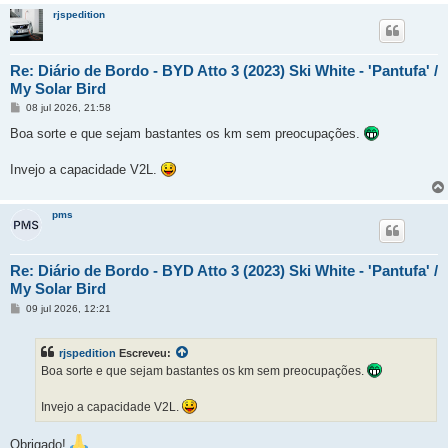
rjspedition
Re: Diário de Bordo - BYD Atto 3 (2023) Ski White - 'Pantufa' /
My Solar Bird
M
08 jul 2026, 21:58
e
n
Boa sorte e que sejam bastantes os km sem preocupações.
s
a
g
Invejo a capacidade V2L.
e
m
pms
Re: Diário de Bordo - BYD Atto 3 (2023) Ski White - 'Pantufa' /
My Solar Bird
M
09 jul 2026, 12:21
e
n
s
rjspedition
Escreveu:
a
g
Boa sorte e que sejam bastantes os km sem preocupações.
e
m
Invejo a capacidade V2L.
Obrigado!