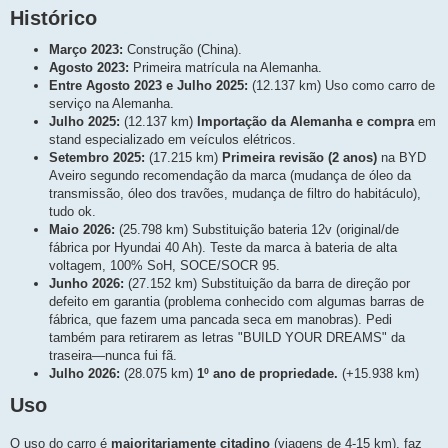
Histórico
Março 2023:
Construção (China).
Agosto 2023:
Primeira matrícula na Alemanha.
Entre Agosto 2023 e Julho 2025:
(12.137 km) Uso como carro de
serviço na Alemanha.
Julho 2025:
(12.137 km)
Importação da Alemanha e compra
em
stand especializado em veículos elétricos.
Setembro 2025:
(17.215 km)
Primeira revisão (2 anos)
na BYD
Aveiro segundo recomendação da marca (mudança de óleo da
transmissão, óleo dos travões, mudança de filtro do habitáculo),
tudo ok.
Maio 2026:
(25.798 km) Substituição bateria 12v (original/de
fábrica por Hyundai 40 Ah). Teste da marca à bateria de alta
voltagem, 100% SoH, SOCE/SOCR 95.
Junho 2026:
(27.152 km) Substituição da barra de direção por
defeito em garantia (problema conhecido com algumas barras de
fábrica, que fazem uma pancada seca em manobras). Pedi
também para retirarem as letras "BUILD YOUR DREAMS" da
traseira—nunca fui fã.
Julho 2026:
(28.075 km)
1º ano de propriedade.
(+15.938 km)
Uso
O uso do carro é
maioritariamente citadino
(viagens de 4-15 km), faz