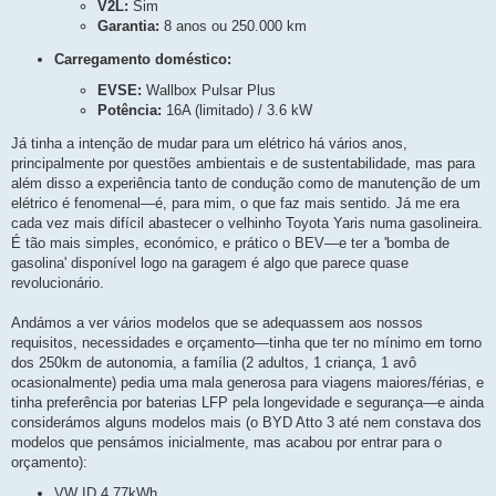
V2L:
Sim
Garantia:
8 anos ou 250.000 km
Carregamento doméstico:
EVSE:
Wallbox Pulsar Plus
Potência:
16A (limitado) / 3.6 kW
Já tinha a intenção de mudar para um elétrico há vários anos,
principalmente por questões ambientais e de sustentabilidade, mas para
além disso a experiência tanto de condução como de manutenção de um
elétrico é fenomenal—é, para mim, o que faz mais sentido. Já me era
cada vez mais difícil abastecer o velhinho Toyota Yaris numa gasolineira.
É tão mais simples, económico, e prático o BEV—e ter a 'bomba de
gasolina' disponível logo na garagem é algo que parece quase
revolucionário.
Andámos a ver vários modelos que se adequassem aos nossos
requisitos, necessidades e orçamento—tinha que ter no mínimo em torno
dos 250km de autonomia, a família (2 adultos, 1 criança, 1 avô
ocasionalmente) pedia uma mala generosa para viagens maiores/férias, e
tinha preferência por baterias LFP pela longevidade e segurança—e ainda
considerámos alguns modelos mais (o BYD Atto 3 até nem constava dos
modelos que pensámos inicialmente, mas acabou por entrar para o
orçamento):
VW ID.4 77kWh