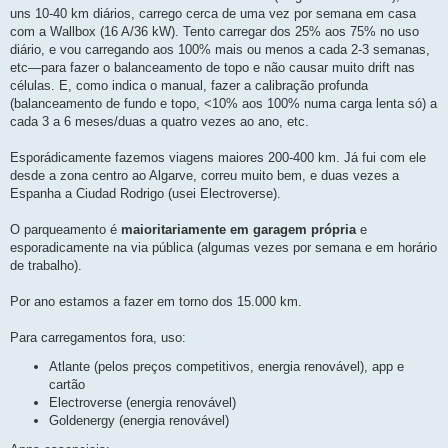
uns 10-40 km diários, carrego cerca de uma vez por semana em casa
com a Wallbox (16 A/36 kW). Tento carregar dos 25% aos 75% no uso
diário, e vou carregando aos 100% mais ou menos a cada 2-3 semanas,
etc—para fazer o balanceamento de topo e não causar muito drift nas
células. E, como indica o manual, fazer a calibração profunda
(balanceamento de fundo e topo, <10% aos 100% numa carga lenta só) a
cada 3 a 6 meses/duas a quatro vezes ao ano, etc.
Esporádicamente fazemos viagens maiores 200-400 km. Já fui com ele
desde a zona centro ao Algarve, correu muito bem, e duas vezes a
Espanha a Ciudad Rodrigo (usei Electroverse).
O parqueamento é
maioritariamente em garagem própria
e
esporadicamente na via pública (algumas vezes por semana e em horário
de trabalho).
Por ano estamos a fazer em torno dos 15.000 km.
Para carregamentos fora, uso:
Atlante (pelos preços competitivos, energia renovável), app e
cartão
Electroverse (energia renovável)
Goldenergy (energia renovável)