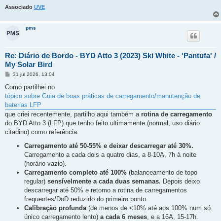
Associado
UVE
pms
Re: Diário de Bordo - BYD Atto 3 (2023) Ski White - 'Pantufa' /
My Solar Bird
M
31 jul 2026, 13:04
e
n
Como partilhei no
s
tópico sobre Guia de boas práticas de carregamento/manutenção de
a
g
baterias LFP
e
que criei recentemente, partilho aqui também a
rotina de carregamento
m
do BYD Atto 3 (LFP) que tenho feito ultimamente (normal, uso diário
citadino) como referência:
Carregamento até 50-55% e deixar descarregar até 30%.
Carregamento a cada dois a quatro dias, a 8-10A, 7h à noite
(horário vazio).
Carregamento completo até 100%
(balanceamento de topo
regular)
sensívelmente a cada duas semanas.
Depois deixo
descarregar até 50% e retomo a rotina de carregamentos
frequentes/DoD reduzido do primeiro ponto.
Calibração profunda
(de menos de <10% até aos 100% num só
único carregamento lento)
a cada 6 meses
, e a 16A, 15-17h.