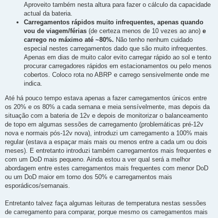
Aproveito também nesta altura para fazer o cálculo da capacidade
actual da bateria.
Carregamentos rápidos muito infrequentes, apenas quando
vou de viagem/férias
(de certeza menos de 10 vezes ao ano)
e
carrego no máximo até ~80%.
Não tenho nenhum cuidado
especial nestes carregamentos dado que são muito infrequentes.
Apenas em dias de muito calor evito carregar rápido ao sol e tento
procurar carregadores rápidos em estacionamentos ou pelo menos
cobertos. Coloco rota no ABRP e carrego sensivelmente onde me
indica.
Até há pouco tempo estava apenas a fazer carregamentos únicos entre
os 20% e os 80% a cada semana e meia sensívelmente, mas depois da
situação com a bateria de 12v e depois de monitorizar o balanceamento
de topo em algumas sessões de carregamento (problemáticas pré-12v
nova e normais pós-12v nova), introduzi um carregamento a 100% mais
regular (estava a espaçar mais mais ou menos entre a cada um ou dois
meses). E entretanto introduzi também carregamentos mais frequentes e
com um DoD mais pequeno. Ainda estou a ver qual será a melhor
abordagem entre estes carregamentos mais frequentes com menor DoD
ou um DoD maior em torno dos 50% e carregamentos mais
esporádicos/semanais.
Entretanto talvez faça algumas leituras de temperatura nestas sessões
de carregamento para comparar, porque mesmo os carregamentos mais