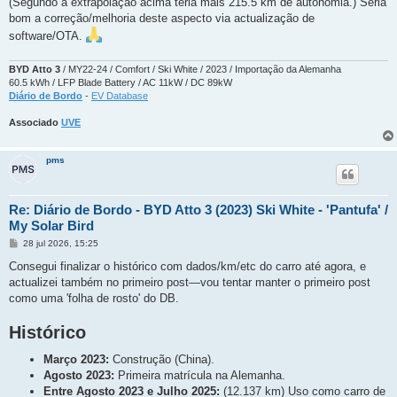
(Segundo a extrapolação acima teria mais 215.5 km de autonomia.) Seria
bom a correção/melhoria deste aspecto via actualização de
software/OTA.
BYD Atto 3
/ MY22-24 / Comfort / Ski White / 2023 / Importação da Alemanha
60.5 kWh / LFP Blade Battery / AC 11kW / DC 89kW
Diário de Bordo
-
EV Database
Associado
UVE
pms
Re: Diário de Bordo - BYD Atto 3 (2023) Ski White - 'Pantufa' /
My Solar Bird
M
28 jul 2026, 15:25
e
n
Consegui finalizar o histórico com dados/km/etc do carro até agora, e
s
actualizei também no primeiro post—vou tentar manter o primeiro post
a
g
como uma 'folha de rosto' do DB.
e
m
Histórico
Março 2023:
Construção (China).
Agosto 2023:
Primeira matrícula na Alemanha.
Entre Agosto 2023 e Julho 2025:
(12.137 km) Uso como carro de