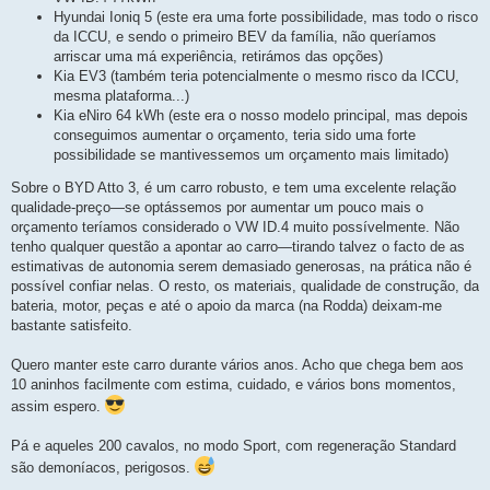
Hyundai Ioniq 5 (este era uma forte possibilidade, mas todo o risco
da ICCU, e sendo o primeiro BEV da família, não queríamos
arriscar uma má experiência, retirámos das opções)
Kia EV3 (também teria potencialmente o mesmo risco da ICCU,
mesma plataforma...)
Kia eNiro 64 kWh (este era o nosso modelo principal, mas depois
conseguimos aumentar o orçamento, teria sido uma forte
possibilidade se mantivessemos um orçamento mais limitado)
Sobre o BYD Atto 3, é um carro robusto, e tem uma excelente relação
qualidade-preço—se optássemos por aumentar um pouco mais o
orçamento teríamos considerado o VW ID.4 muito possívelmente. Não
tenho qualquer questão a apontar ao carro—tirando talvez o facto de as
estimativas de autonomia serem demasiado generosas, na prática não é
possível confiar nelas. O resto, os materiais, qualidade de construção, da
bateria, motor, peças e até o apoio da marca (na Rodda) deixam-me
bastante satisfeito.
Quero manter este carro durante vários anos. Acho que chega bem aos
10 aninhos facilmente com estima, cuidado, e vários bons momentos,
assim espero.
Pá e aqueles 200 cavalos, no modo Sport, com regeneração Standard
são demoníacos, perigosos.