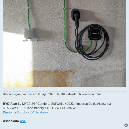
Última edição por
pms
em 08 ago 2026, 02:30, editado 26 vezes no total.
BYD Atto 3
/ MY22-24 / Comfort / Ski White / 2023 / Importação da Alemanha
60.5 kWh / LFP Blade Battery / AC 11kW / DC 89kW
Diário de Bordo
-
EV Database
Associado
UVE