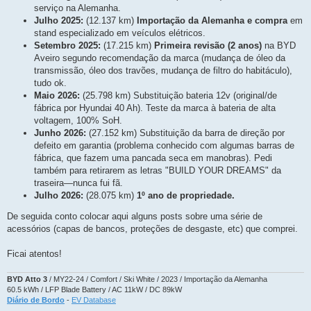
serviço na Alemanha.
Julho 2025:
(12.137 km)
Importação da Alemanha e compra
em
stand especializado em veículos elétricos.
Setembro 2025:
(17.215 km)
Primeira revisão (2 anos)
na BYD
Aveiro segundo recomendação da marca (mudança de óleo da
transmissão, óleo dos travões, mudança de filtro do habitáculo),
tudo ok.
Maio 2026:
(25.798 km) Substituição bateria 12v (original/de
fábrica por Hyundai 40 Ah). Teste da marca à bateria de alta
voltagem, 100% SoH.
Junho 2026:
(27.152 km) Substituição da barra de direção por
defeito em garantia (problema conhecido com algumas barras de
fábrica, que fazem uma pancada seca em manobras). Pedi
também para retirarem as letras "BUILD YOUR DREAMS" da
traseira—nunca fui fã.
Julho 2026:
(28.075 km)
1º ano de propriedade.
De seguida conto colocar aqui alguns posts sobre uma série de
acessórios (capas de bancos, proteções de desgaste, etc) que comprei.
Ficai atentos!
BYD Atto 3
/ MY22-24 / Comfort / Ski White / 2023 / Importação da Alemanha
60.5 kWh / LFP Blade Battery / AC 11kW / DC 89kW
Diário de Bordo
-
EV Database