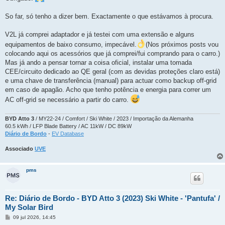
So far, só tenho a dizer bem. Exactamente o que estávamos à procura.
V2L já comprei adaptador e já testei com uma extensão e alguns
equipamentos de baixo consumo, impecável.
(Nos próximos posts vou
colocando aqui os acessórios que já comprei/fui comprando para o carro.)
Mas já ando a pensar tornar a coisa oficial, instalar uma tomada
CEE/circuito dedicado ao QE geral (com as devidas proteções claro está)
e uma chave de transferência (manual) para actuar como backup off-grid
em caso de apagão. Acho que tenho potência e energia para correr um
AC off-grid se necessário a partir do carro.
BYD Atto 3
/ MY22-24 / Comfort / Ski White / 2023 / Importação da Alemanha
60.5 kWh / LFP Blade Battery / AC 11kW / DC 89kW
Diário de Bordo
-
EV Database
Associado
UVE
pms
Re: Diário de Bordo - BYD Atto 3 (2023) Ski White - 'Pantufa' /
My Solar Bird
M
09 jul 2026, 14:45
e