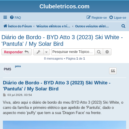
Clubeletricos.com
FAQ
Registe-se
Ligue-se
P
Índice do Fórum
Veículos elétricos e híbridos plug-in
Outros veículos elétricos e híbridos Plug-In
e
Diário de Bordo - BYD Atto 3 (2023) Ski White -
s
'Pantufa' / My Solar Bird
q
Pesquisar
Pesquisa 
Responder
u
8 mensagens • Página
1
de
1
i
pms
s
a
r
Diário de Bordo - BYD Atto 3 (2023) Ski White -
'Pantufa' / My Solar Bird
M
03 jul 2026, 03:54
e
n
Viva, abro aqui o diário de bordo do meu BYD Atto 3 (2023) Ski White, o
s
carro da família e primeiro elétrico que apelido de 'Pantufa', dado o
a
g
aspecto meio 'puffy' que tem a sua 'Dragon Face' na frente.
e
m