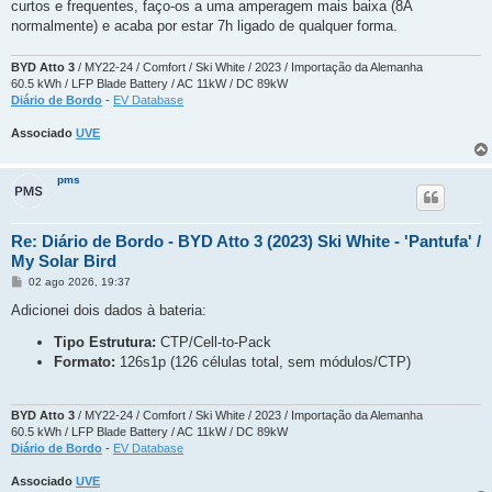
curtos e frequentes, faço-os a uma amperagem mais baixa (8A
normalmente) e acaba por estar 7h ligado de qualquer forma.
BYD Atto 3
/ MY22-24 / Comfort / Ski White / 2023 / Importação da Alemanha
60.5 kWh / LFP Blade Battery / AC 11kW / DC 89kW
Diário de Bordo
-
EV Database
Associado
UVE
pms
Re: Diário de Bordo - BYD Atto 3 (2023) Ski White - 'Pantufa' /
My Solar Bird
M
02 ago 2026, 19:37
e
n
Adicionei dois dados à bateria:
s
a
Tipo Estrutura:
CTP/Cell-to-Pack
g
Formato:
126s1p (126 células total, sem módulos/CTP)
e
m
BYD Atto 3
/ MY22-24 / Comfort / Ski White / 2023 / Importação da Alemanha
60.5 kWh / LFP Blade Battery / AC 11kW / DC 89kW
Diário de Bordo
-
EV Database
Associado
UVE