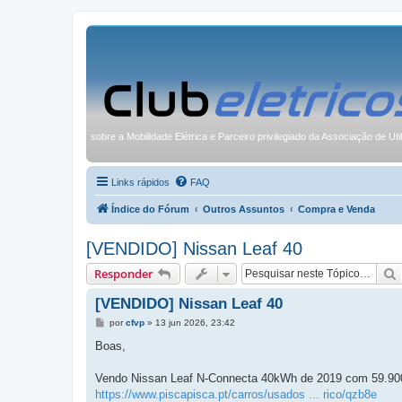
sobre a Mobilidade Elétrica e Parceiro privilegiado da Associação de Uti
Links rápidos
FAQ
Índice do Fórum
Outros Assuntos
Compra e Venda
[VENDIDO] Nissan Leaf 40
Responder
[VENDIDO] Nissan Leaf 40
M
por
cfvp
»
13 jun 2026, 23:42
e
n
Boas,
s
a
g
Vendo Nissan Leaf N-Connecta 40kWh de 2019 com 59.900
e
https://www.piscapisca.pt/carros/usados ... rico/qzb8e
m