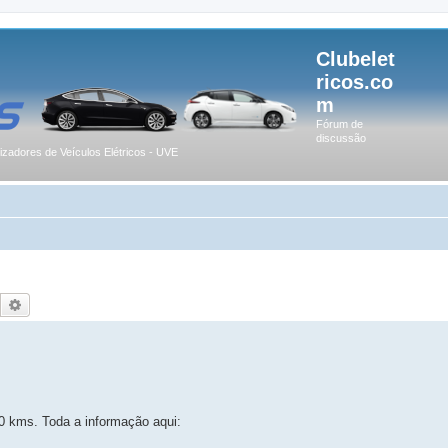
Clubelet
ricos.co
m
Fórum de
discussão
lizadores de Veículos Elétricos - UVE
Pesquisar
Pesquisa avançada
 kms. Toda a informação aqui: