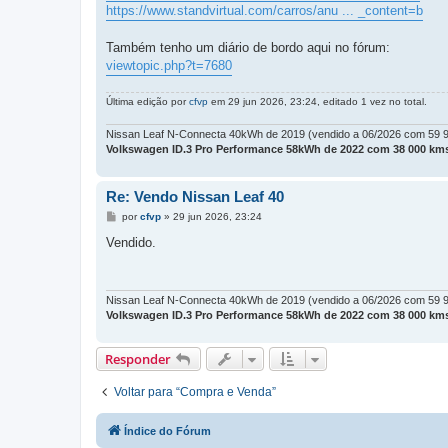
https://www.standvirtual.com/carros/anu ... _content=b
Também tenho um diário de bordo aqui no fórum:
viewtopic.php?t=7680
Última edição por
cfvp
em 29 jun 2026, 23:24, editado 1 vez no total.
Nissan Leaf N-Connecta 40kWh de 2019 (vendido a 06/2026 com 59 
Volkswagen ID.3 Pro Performance 58kWh de 2022 com 38 000 kms
Re: Vendo Nissan Leaf 40
M
por
cfvp
»
29 jun 2026, 23:24
e
n
Vendido.
s
a
g
e
m
Nissan Leaf N-Connecta 40kWh de 2019 (vendido a 06/2026 com 59 
Volkswagen ID.3 Pro Performance 58kWh de 2022 com 38 000 kms
Responder
Voltar para “Compra e Venda”
Índice do Fórum