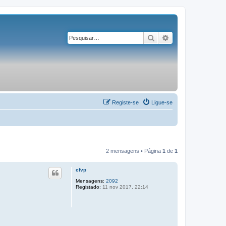
Pesquisar
Pesquisa avançad
Registe-se
Ligue-se
2 mensagens • Página
1
de
1
cfvp
Mensagens:
2092
Registado:
11 nov 2017, 22:14