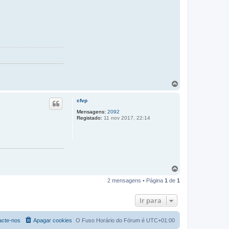
T
o
p
cfvp
o
Mensagens:
2092
Registado:
11 nov 2017, 22:14
T
o
2 mensagens • Página
1
de
1
p
o
Ir para
acte-nos
Apagar cookies
O Fuso Horário do Fórum é
UTC+01:00