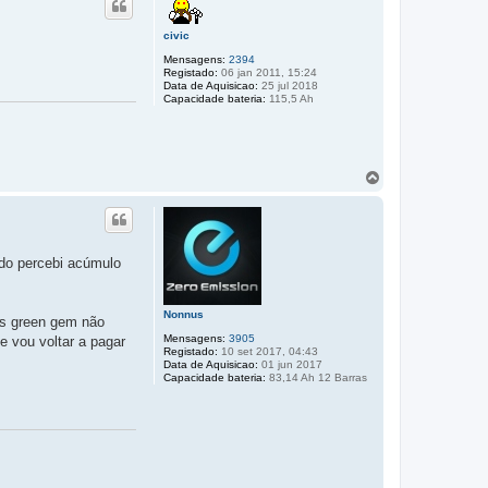
o
civic
Mensagens:
2394
Registado:
06 jan 2011, 15:24
Data de Aquisicao:
25 jul 2018
Capacidade bateria:
115,5 Ah
T
o
p
o
do percebi acúmulo
Nonnus
as green gem não
Mensagens:
3905
 vou voltar a pagar
Registado:
10 set 2017, 04:43
Data de Aquisicao:
01 jun 2017
Capacidade bateria:
83,14 Ah 12 Barras