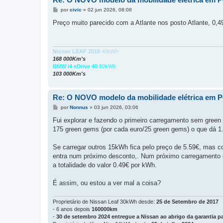
M
por
civic
»
02 jun 2026, 08:08
e
n
Preço muito parecido com a Atlante nos posto Atlante, 0,
s
a
g
e
m
Nissan LEAF 2018
40kWh
168 000Km's
BMW i4 eDrive 40
80kWh
103 000Km's
Re: O NOVO modelo da mobilidade elétrica em P
M
por
Nonnus
»
03 jun 2026, 03:06
e
n
Fui explorar e fazendo o primeiro carregamento sem gree
s
175 green gems (por cada euro/25 green gems) o que dá 1
a
g
e
Se carregar outros 15kWh fica pelo preço de 5.59€, mas 
m
entra num próximo desconto,. Num próximo carregamento d
a totalidade do valor 0.49€ por kWh.
É assim, ou estou a ver mal a coisa?
Proprietário de Nissan Leaf 30kWh desde:
25 de Setembro de 2017
- 6 anos depois
160000km
-
30 de setembro 2024 entregue a Nissan ao abrigo da garantia pa