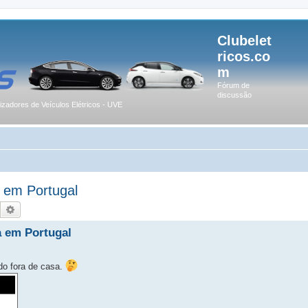
Clubelet
ricos.co
m
Fórum de
discussão
lizadores de Veículos Elétricos - UVE
 em Portugal
Pesquisar
Pesquisa avançada
a em Portugal
do fora de casa.