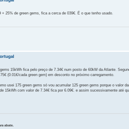
49 + 25% de green gems, fica a cerca de 039€. É o que tenho usado.
ortugal
n gems 15kWh fica pelo preço de 7.34€ num posto de 60kW da Atlante. Segun
.75€ (0.01€/cada green gem) em desconto no próximo carregamento.
como usei 175 green gems só vou acumular 125 green gems porque o valor d
e 15kWh com valor de 7.34€ fica por 6.09€. e assim sucessivamente até que
ra abate.