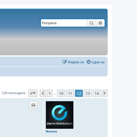
Pesquisar
Pesquisa avançad
Registe-se
Ligue-se
Página
12
de
14
1
10
11
12
13
14
Anterior
Próximo
139 mensagens
...
Nonnus