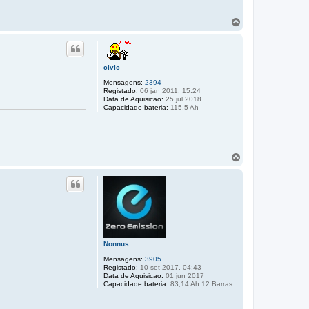
T
o
p
o
civic
Mensagens:
2394
Registado:
06 jan 2011, 15:24
Data de Aquisicao:
25 jul 2018
Capacidade bateria:
115,5 Ah
T
o
p
o
Nonnus
Mensagens:
3905
Registado:
10 set 2017, 04:43
Data de Aquisicao:
01 jun 2017
Capacidade bateria:
83,14 Ah 12 Barras