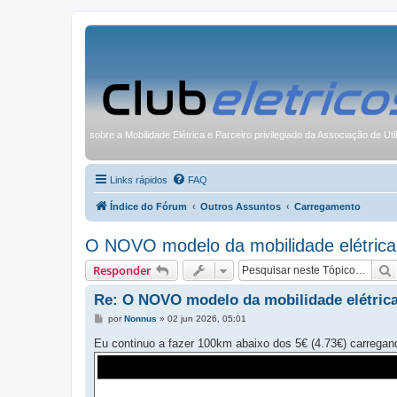
sobre a Mobilidade Elétrica e Parceiro privilegiado da Associação de Uti
Links rápidos
FAQ
Índice do Fórum
Outros Assuntos
Carregamento
O NOVO modelo da mobilidade elétrica
Responder
Re: O NOVO modelo da mobilidade elétric
M
por
Nonnus
»
02 jun 2026, 05:01
e
n
Eu continuo a fazer 100km abaixo dos 5€ (4.73€) carregan
s
a
g
e
m