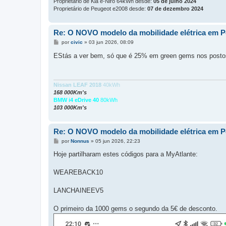
Proprietário de Kia e-Niro 64kWh desde:
05 de julho 2024
Proprietário de Peugeot e2008 desde:
07 de dezembro 2024
Re: O NOVO modelo da mobilidade elétrica em P
M
por
civic
»
03 jun 2026, 08:09
e
n
EStás a ver bem, só que é 25% em green gems nos postos
s
a
g
e
m
Nissan LEAF 2018
40kWh
168 000Km's
BMW i4 eDrive 40
80kWh
103 000Km's
Re: O NOVO modelo da mobilidade elétrica em P
M
por
Nonnus
»
05 jun 2026, 22:23
e
n
Hoje partilharam estes códigos para a MyAtlante:
s
a
g
WEAREBACK10
e
m
LANCHAINEEV5
O primeiro da 1000 gems o segundo da 5€ de desconto.