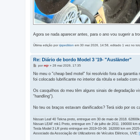
Agora se nada aparecer antes, para o ano vou sugerir a tr
Última edição por
rjspedition
em 30 mai 2026, 14:58, editado 1 vez no tota
Re: Diário de bordo Model 3 '19- "Ausländer"
M
por
mjr
»
28 mai 2026, 17:35
e
n
No meu o "cheap bed motel" foi resolvido fora da garantia
s
foi colocado lubrificante no interior da rótula e selado co
a
g
e
Os casquilhos do meu têm alguns sinais de degradação vi
m
"handling").
No teu os braços estavam danificados? Terá sido por os ca
Nissan Leaf 40 Tekna preto, entregue em 30 de maio de 2018. 62800
Nissan LEAF mk1 Preto, entregue em 7 de julho de 2011. 190000 km 
Tesla Model 3 LR preto entregue em 2019-03-06. 162000 km em 2025
Associado da Associação de Utilizadores de Veículos Elétricos, UVE: