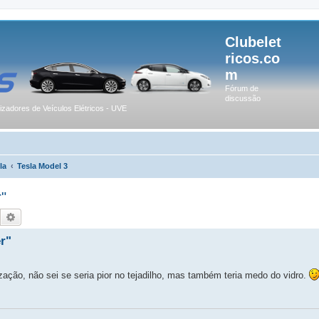
Clubelet
ricos.co
m
Fórum de
discussão
lizadores de Veículos Elétricos - UVE
la
Tesla Model 3
"
Pesquisar
Pesquisa avançada
r"
ação, não sei se seria pior no tejadilho, mas também teria medo do vidro.