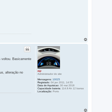
T
o
p
o
is voltou. Basicamente
mjr
us, alteração no
Administrador do site
Mensagens:
10025
Registado:
04 jan 2011, 14:55
Data de Aquisicao:
30 mai 2018
Capacidade bateria:
114.8 Ah 12 barras
Localização:
Porto
T