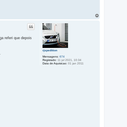
T
o
p
o
ga referi que depois
rjspedition
.
Mensagens:
674
Registado:
11 jul 2021, 10:34
Data de Aquisicao:
01 jan 2011