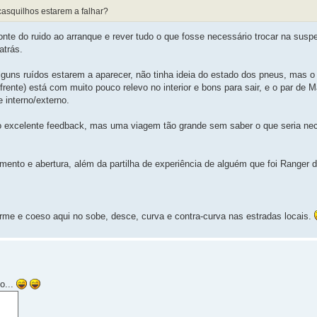
casquilhos estarem a falhar?
 fonte do ruido ao arranque e rever tudo o que fosse necessário trocar na su
atrás.
 alguns ruídos estarem a aparecer, não tinha ideia do estado dos pneus, mas 
nte) está com muito pouco relevo no interior e bons para sair, e o par de 
 interno/externo.
 excelente feedback, mas uma viagem tão grande sem saber o que seria nec
mento e abertura, além da partilha de experiência de alguém que foi Ranger d
rme e coeso aqui no sobe, desce, curva e contra-curva nas estradas locais.
o...