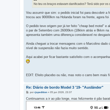
No teu os braços estavam danificados? Terá sido por os 
Vou assumir que sim: o pedido inicial foi para descobrir a
trocou aos 90000km na Holanda foram na frente, agora foi 
O pedido teve origem por já ter feito "cheap bed motel" e
o par de Setembro com 26000km (18kkm atrás e 8kkm na fre
apresenta também uma diferença consideravel no desgaste
Ainda cheguei a trocar mensagens com o Marcolino dado o
nível de suspensão não fazia muito sentido.
Aqui acabei por ficar bastante satisfeito com o acompanha
EDIT: Efeito placebo ou não, mas noto o carro bem mais fi
Re: Diário de bordo Model 3 '19- "Ausländer"
M
por
rjspedition
»
05 jun 2026, 23:37
e
n
Continuamos a ir ao pão longe, mas felizmente é pão barat
s
a
g
e