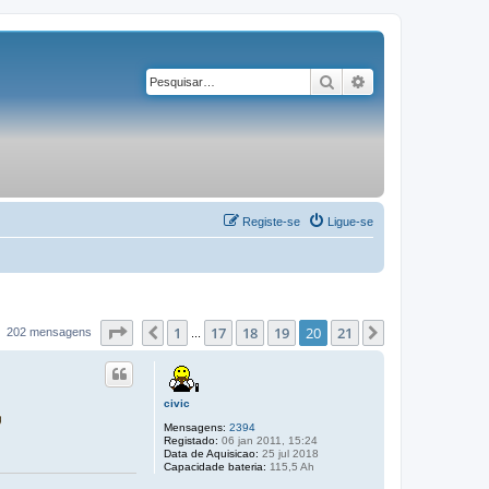
Pesquisar
Pesquisa avançad
Registe-se
Ligue-se
Página
20
de
21
1
17
18
19
20
21
Anterior
Próximo
202 mensagens
...
civic
Mensagens:
2394
Registado:
06 jan 2011, 15:24
Data de Aquisicao:
25 jul 2018
Capacidade bateria:
115,5 Ah