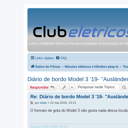
sobre a Mobilidade Elétrica e Parceiro privilegiado da Associação de Uti
Links rápidos
FAQ
Índice do Fórum
Veículos elétricos e híbridos plug-in
Tes
Diário de bordo Model 3 '19- "Ausländer
Responder
Re: Diário de bordo Model 3 '19- "Auslände
M
por
civic
»
22 mai 2026, 23:21
e
n
O formato de gota do Model 3 não gosta nada dessa localiz
s
a
g
e
m
Nissan LEAF 2018
40kWh