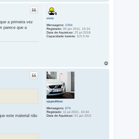
o
p
o
civic
 que a primeira vez
Mensagens:
2394
im parece que a
Registado:
06 jan 2011, 15:24
Data de Aquisicao:
25 jul 2018
Capacidade bateria:
115,5 Ah
T
o
p
o
rjspedition
Mensagens:
674
Registado:
11 jul 2021, 10:34
que este material não
Data de Aquisicao:
01 jan 2011