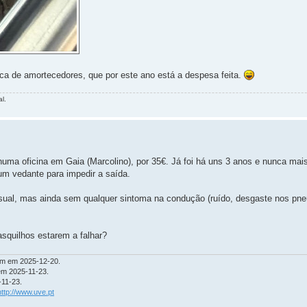
oca de amortecedores, que por este ano está a despesa feita.
l.
 numa oficina em Gaia (Marcolino), por 35€. Já foi há uns 3 anos e nunca ma
m um vedante para impedir a saída.
sual, mas ainda sem qualquer sintoma na condução (ruído, desgaste nos pne
squilhos estarem a falhar?
km em 2025-12-20.
em 2025-11-23.
-11-23.
http://www.uve.pt