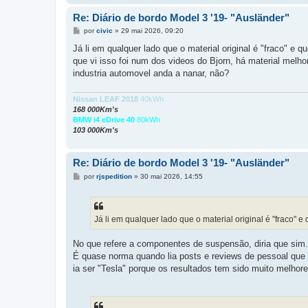
Re: Diário de bordo Model 3 '19- "Ausländer"
M
por
civic
»
29 mai 2026, 09:20
e
n
Já li em qualquer lado que o material original é "fraco" e
s
que vi isso foi num dos videos do Bjorn, há material mel
a
g
industria automovel anda a nanar, não?
e
m
Nissan LEAF 2018
40kWh
168 000Km's
BMW i4 eDrive 40
80kWh
103 000Km's
Re: Diário de bordo Model 3 '19- "Ausländer"
M
por
rjspedition
»
30 mai 2026, 14:55
e
n
s
a
g
Já li em qualquer lado que o material original é "fraco"
e
m
No que refere a componentes de suspensão, diria que sim.
É quase norma quando lia posts e reviews de pessoal que tr
ia ser "Tesla" porque os resultados tem sido muito melhore