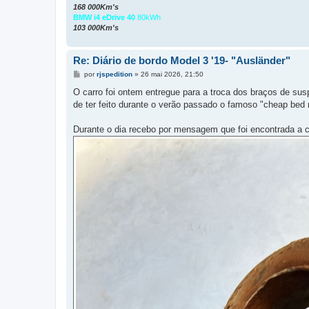
168 000Km's
BMW i4 eDrive 40
80kWh
103 000Km's
Re: Diário de bordo Model 3 '19- "Ausländer"
M
por
rjspedition
»
26 mai 2026, 21:50
e
n
O carro foi ontem entregue para a troca dos braços de susp
s
de ter feito durante o verão passado o famoso "cheap bed m
a
g
e
Durante o dia recebo por mensagem que foi encontrada a c
m