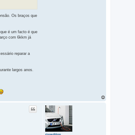
spensão. Os braços que
o que é um facto é que
Março com 6kkm já
essário reparar a
urante largos anos.
T
o
p
o
rjspedition