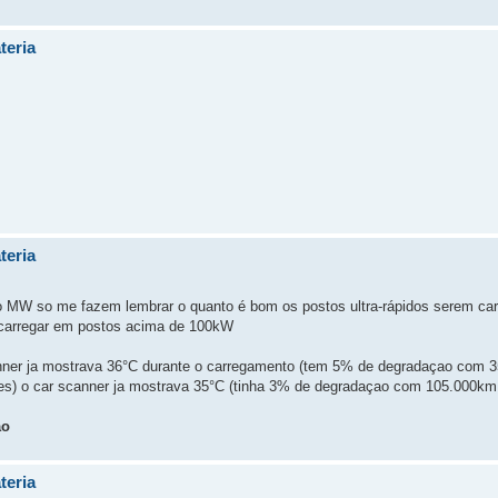
teria
teria
to MW so me fazem lembrar o quanto é bom os postos ultra-rápidos serem car
 carregar em postos acima de 100kW
anner ja mostrava 36°C durante o carregamento (tem 5% de degradaçao com 
s) o car scanner ja mostrava 35°C (tinha 3% de degradaçao com 105.000km
ão
teria