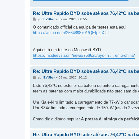
Re: Ultra Rapido BYD sobe até aos 76,42°C na ba
M
por
EVUber
»
09 mai 2026, 08:55
e
n
O comunicado official da equipa de testes esta aqui
s
https://weibo.com/2664898701/QEfpzoCJt
a
g
e
m
Aqui está um teste do Megawatt BYD
https://insideevs.com/news/758625/byd-m ... emo-china/
Re: Ultra Rapido BYD sobe até aos 76,42°C na ba
M
por
EVUber
»
09 mai 2026, 10:12
e
n
Este 76,42°C no exterior da bateria durante o carregamen
s
teem as baterias com maior durabilidade não precisam de
a
g
e
Um Kia e-Niro limitado a carregamento de 77kW o car sc
m
Um BZ4x limitado a carregamento de 150kW (usado 2 veze
Como diz o ditado popular
A pressa é inimiga da perfeiç
Re: Ultra Rapido BYD sobe até aos 76,42°C na ba