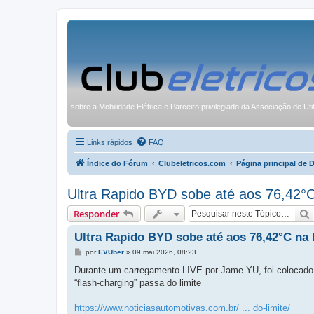
sobre a Mobilidade Elétrica e Parceiro privilegiado da Associação de Uti
Links rápidos
FAQ
Índice do Fórum
Clubeletricos.com
Página principal de 
Ultra Rapido BYD sobe até aos 76,42°C
Responder
Ultra Rapido BYD sobe até aos 76,42°C na 
M
por
EVUber
»
09 mai 2026, 08:23
e
n
Durante um carregamento LIVE por Jame YU, foi colocado 
s
“flash-charging” passa do limite
a
g
e
https://www.noticiasautomotivas.com.br/ ... do-limite/
m