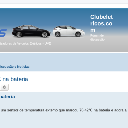
Clubelet
ricos.co
m
Fórum de
discussão
lizadores de Veículos Elétricos - UVE
Discussão e Notícias
 na bateria
Pesquisar
Pesquisa avançada
bateria
um sensor de temperatura externo que marcou 76,42°C na bateria e agora a 