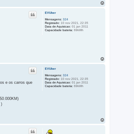
T
o
p
EVUber
o
Mensagens:
324
Registado:
10 nov 2021, 22:35
Data de Aquisicao:
01 jan 2011
Capacidade bateria:
69kWh
T
o
p
EVUber
o
Mensagens:
324
Registado:
10 nov 2021, 22:35
os e os carros que
Data de Aquisicao:
01 jan 2011
Capacidade bateria:
69kWh
350.000KM)
 )
T
o
p
o