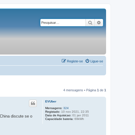
Pesquisar
Pesquisa avançad
Registe-se
Ligue-se
4 mensagens • Página
1
de
1
EVUber
Mensagens:
324
Registado:
10 nov 2021, 22:35
Data de Aquisicao:
01 jan 2011
China discute se o
Capacidade bateria:
69kWh