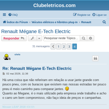
Clubeletricos.com
FAQ
Registe-se
Ligue-se
P
Índice do Fórum
Veículos elétricos e híbridos plug-in
Renault
e
Renault Mégane E-Tech Electric
s
Pesquisar
Pesquisa 
Responder
q
u
1
2
3
4
Anterior
31 mensagens
i
civic
s
a
Re: Renault Mégane E-Tech Electric
r
M
02 mai 2026, 11:36
e
n
Há uma coisa que não referiram em relação a usar jante grande com
s
pouco pneu, com os buracos que existem nas nossas estradas ter pouco
a
g
pneu é meio caminho para comparar jantes.
e
Quanto ao Megane, é o mais utilizado pela empresa onde trabalho e acho
m
o carro um bom compromisso, não faço ideia de preços e campanhas.
Nissan LEAF 2018
40kWh