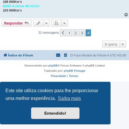
168 000Km's
BMW i4 eDrive 40
80kWh
103 000Km's
Responder
1
2
3
4
Anterior
31 mensagens
Ir para
Índice do Fórum
O Fuso Horário do Fórum é
UTC+01:00
Desenvolvido por
phpBB
® Forum Software © phpBB Limited
Traduzido por:
phpBB Portugal
Privacidade
|
Termos
Este site utiliza cookies para lhe proporcionar
uma melhor experiência.
Saiba mais
Entendido!