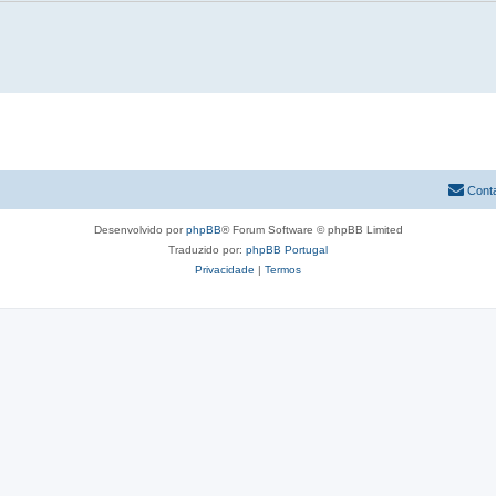
Cont
Desenvolvido por
phpBB
® Forum Software © phpBB Limited
Traduzido por:
phpBB Portugal
Privacidade
|
Termos