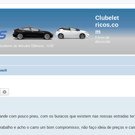
Clubelet
ricos.co
m
Fórum de
discussão
lizadores de Veículos Elétricos - UVE
ault
Pesquisar
Pesquisa avançada
grande com pouco pneu, com os buracos que existem nas nossas estradas te
trabalho e acho o carro um bom compromisso, não faço ideia de preços e c