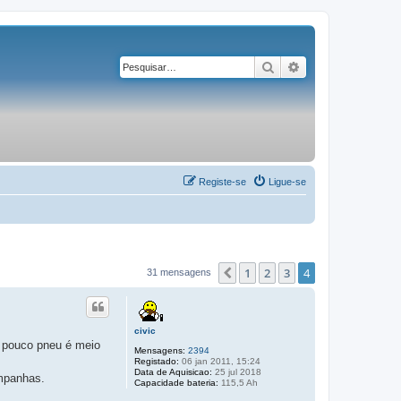
Pesquisar
Pesquisa avançad
Registe-se
Ligue-se
1
2
3
4
Anterior
31 mensagens
civic
r pouco pneu é meio
Mensagens:
2394
Registado:
06 jan 2011, 15:24
Data de Aquisicao:
25 jul 2018
ampanhas.
Capacidade bateria:
115,5 Ah