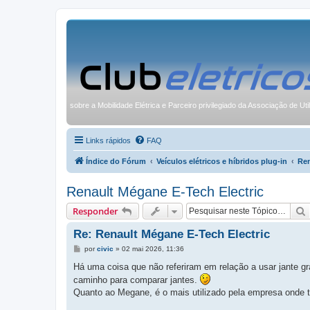
sobre a Mobilidade Elétrica e Parceiro privilegiado da Associação de Uti
Links rápidos
FAQ
Índice do Fórum
Veículos elétricos e híbridos plug-in
Ren
Renault Mégane E-Tech Electric
Responder
Re: Renault Mégane E-Tech Electric
M
por
civic
»
02 mai 2026, 11:36
e
n
Há uma coisa que não referiram em relação a usar jante 
s
caminho para comparar jantes.
a
g
Quanto ao Megane, é o mais utilizado pela empresa onde 
e
m