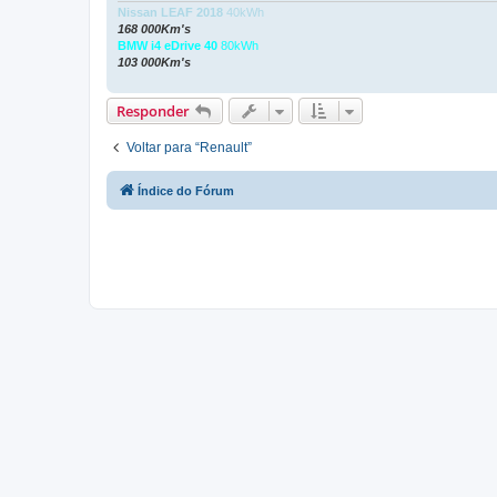
Nissan LEAF 2018
40kWh
168 000Km's
BMW i4 eDrive 40
80kWh
103 000Km's
Responder
Voltar para “Renault”
Índice do Fórum