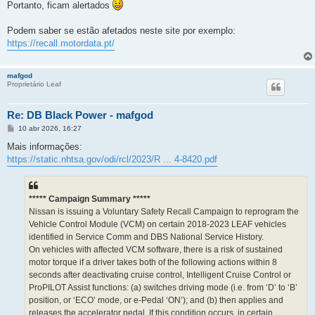
Portanto, ficam alertados
Podem saber se estão afetados neste site por exemplo:
https://recall.motordata.pt/
mafgod
Proprietário Leaf
Re: DB Black Power - mafgod
M
10 abr 2026, 16:27
e
n
Mais informações:
s
https://static.nhtsa.gov/odi/rcl/2023/R ... 4-8420.pdf
a
g
e
m
***** Campaign Summary *****
Nissan is issuing a Voluntary Safety Recall Campaign to reprogram the
Vehicle Control Module (VCM) on certain 2018-2023 LEAF vehicles
identified in Service Comm and DBS National Service History.
On vehicles with affected VCM software, there is a risk of sustained
motor torque if a driver takes both of the following actions within 8
seconds after deactivating cruise control, Intelligent Cruise Control or
ProPILOT Assist functions: (a) switches driving mode (i.e. from ‘D’ to ‘B’
position, or ‘ECO’ mode, or e-Pedal ‘ON’); and (b) then applies and
releases the accelerator pedal. If this condition occurs, in certain