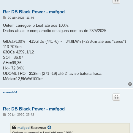
Re: DB Black Power - mafgod
M
20 abr 2026, 11:46
e
n
Ontem carreguei o Leaf até aos 100%.
s
Dados atuais e comparação de alguns com os de 23/5/2025:
a
g
e
GIDs@100%=
435
GIDs (441 -6) ~= 34,8kWh (~278km até aos "zeros")
m
113.707km
63QCs 4259L1/L2
SOH=86,07
AHr=99,36
Hx= 72,84%
ODÓMETRO=
252
km (271 -19) até 2º aviso bateria fraca.
Média=12,5kWh/100km
aneesh84
Re: DB Black Power - mafgod
M
06 jun 2026, 23:42
e
n
s
mafgod
Escreveu:
a
g