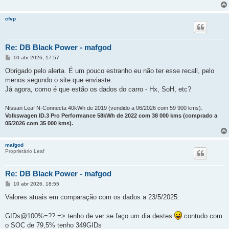
cfvp
Re: DB Black Power - mafgod
M
10 abr 2026, 17:57
e
n
Obrigado pelo alerta. É um pouco estranho eu não ter esse recall, pelo
s
menos segundo o site que enviaste.
a
g
Já agora, como é que estão os dados do carro - Hx, SoH, etc?
e
m
Nissan Leaf N-Connecta 40kWh de 2019 (vendido a 06/2026 com 59 900 kms).
Volkswagen ID.3 Pro Performance 58kWh de 2022 com 38 000 kms (comprado a
05/2026 com 35 000 kms).
mafgod
Proprietário Leaf
Re: DB Black Power - mafgod
M
10 abr 2026, 18:55
e
n
Valores atuais em comparação com os dados a 23/5/2025:
s
a
g
GIDs@100%=?? => tenho de ver se faço um dia destes
contudo com
e
o SOC de 79,5% tenho 349GIDs
m