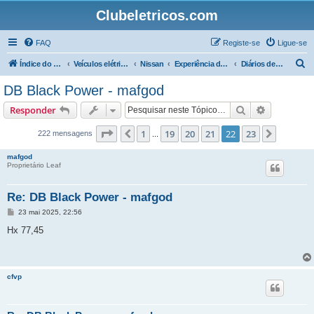
Clubeletricos.com
FAQ
Registe-se
Ligue-se
P
Índice do Fórum
Veículos elétricos e híbridos plug-in
Nissan
Experiência de condução com o Nissan LEAF
Diários de Bordo 40 kW.h e 60 kW.h
e
DB Black Power - mafgod
s
Pesquisar
Pesquisa 
Responder
q
u
Página
22
de
23
1
19
20
21
22
23
Anterior
Próxim
222 mensagens
...
i
mafgod
s
Proprietário Leaf
a
Re: DB Black Power - mafgod
r
M
23 mai 2025, 22:56
e
n
Hx 77,45
s
a
g
e
m
cfvp