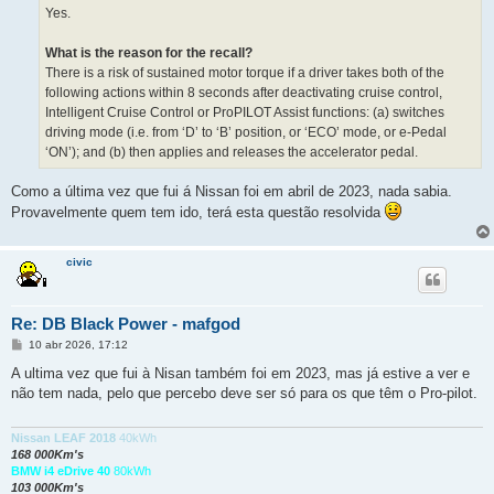
Yes.
What is the reason for the recall?
There is a risk of sustained motor torque if a driver takes both of the
following actions within 8 seconds after deactivating cruise control,
Intelligent Cruise Control or ProPILOT Assist functions: (a) switches
driving mode (i.e. from ‘D’ to ‘B’ position, or ‘ECO’ mode, or e-Pedal
‘ON’); and (b) then applies and releases the accelerator pedal.
Como a última vez que fui á Nissan foi em abril de 2023, nada sabia.
Provavelmente quem tem ido, terá esta questão resolvida
civic
Re: DB Black Power - mafgod
M
10 abr 2026, 17:12
e
n
A ultima vez que fui à Nisan também foi em 2023, mas já estive a ver e
s
não tem nada, pelo que percebo deve ser só para os que têm o Pro-pilot.
a
g
e
m
Nissan LEAF 2018
40kWh
168 000Km's
BMW i4 eDrive 40
80kWh
103 000Km's