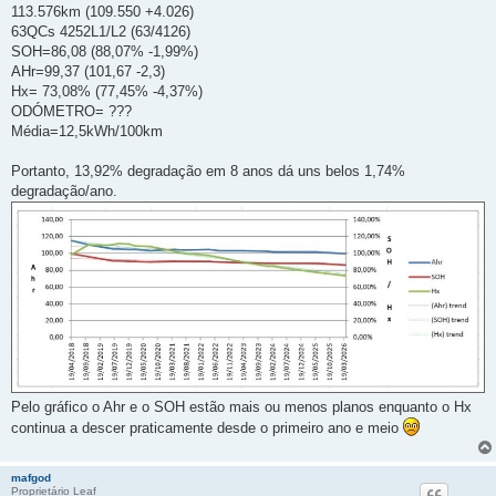
113.576km (109.550 +4.026)
63QCs 4252L1/L2 (63/4126)
SOH=86,08 (88,07% -1,99%)
AHr=99,37 (101,67 -2,3)
Hx= 73,08% (77,45% -4,37%)
ODÓMETRO= ???
Média=12,5kWh/100km
Portanto, 13,92% degradação em 8 anos dá uns belos 1,74%
degradação/ano.
Pelo gráfico o Ahr e o SOH estão mais ou menos planos enquanto o Hx
continua a descer praticamente desde o primeiro ano e meio
mafgod
Proprietário Leaf