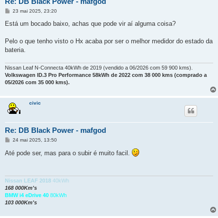
Re: DB Black Power - mafgod
M
23 mai 2025, 23:20
e
n
Está um bocado baixo, achas que pode vir aí alguma coisa?
s
a
g
Pelo o que tenho visto o Hx acaba por ser o melhor medidor do estado da
e
bateria.
m
Nissan Leaf N-Connecta 40kWh de 2019 (vendido a 06/2026 com 59 900 kms).
Volkswagen ID.3 Pro Performance 58kWh de 2022 com 38 000 kms (comprado a
05/2026 com 35 000 kms).
civic
Re: DB Black Power - mafgod
M
24 mai 2025, 13:50
e
n
Até pode ser, mas para o subir é muito facil.
s
a
g
e
m
Nissan LEAF 2018
40kWh
168 000Km's
BMW i4 eDrive 40
80kWh
103 000Km's