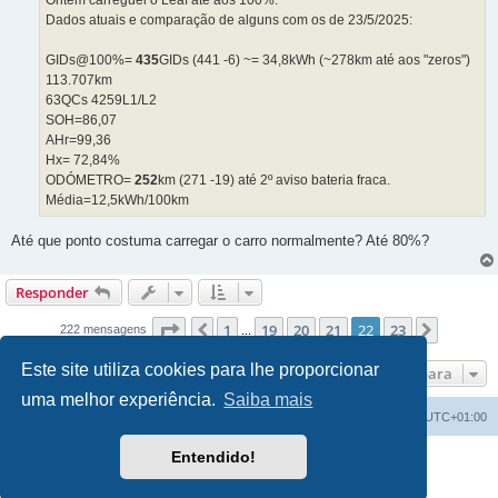
Ontem carreguei o Leaf até aos 100%.
e
Dados atuais e comparação de alguns com os de 23/5/2025:
m
GIDs@100%=
435
GIDs (441 -6) ~= 34,8kWh (~278km até aos "zeros")
113.707km
63QCs 4259L1/L2
SOH=86,07
AHr=99,36
Hx= 72,84%
ODÓMETRO=
252
km (271 -19) até 2º aviso bateria fraca.
Média=12,5kWh/100km
Até que ponto costuma carregar o carro normalmente? Até 80%?
Responder
Página
22
de
23
1
19
20
21
22
23
Anterior
Próxim
222 mensagens
...
Este site utiliza cookies para lhe proporcionar
Ir para
uma melhor experiência.
Saiba mais
Índice do Fórum
O Fuso Horário do Fórum é
UTC+01:00
Entendido!
Desenvolvido por
phpBB
® Forum Software © phpBB Limited
Traduzido por:
phpBB Portugal
Privacidade
|
Termos