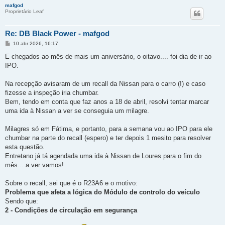
mafgod
Proprietário Leaf
Re: DB Black Power - mafgod
M
10 abr 2026, 16:17
e
n
E chegados ao mês de mais um aniversário, o oitavo.... foi dia de ir ao
s
IPO.
a
g
e
Na recepção avisaram de um recall da Nissan para o carro (!) e caso
m
fizesse a inspeção iria chumbar.
Bem, tendo em conta que faz anos a 18 de abril, resolvi tentar marcar
uma ida à Nissan a ver se conseguia um milagre.
Milagres só em Fátima, e portanto, para a semana vou ao IPO para ele
chumbar na parte do recall (espero) e ter depois 1 mesito para resolver
esta questão.
Entretano já tá agendada uma ida à Nissan de Loures para o fim do
mês... a ver vamos!
Sobre o recall, sei que é o R23A6 e o motivo:
Problema que afeta a lógica do Módulo de controlo do veículo
Sendo que:
2 - Condições de circulação em segurança