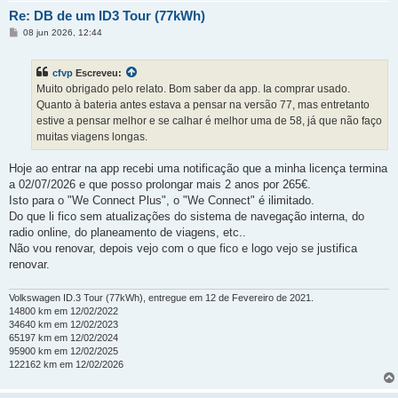
Re: DB de um ID3 Tour (77kWh)
M
08 jun 2026, 12:44
e
n
s
cfvp
Escreveu:
a
g
Muito obrigado pelo relato. Bom saber da app. Ia comprar usado.
e
Quanto à bateria antes estava a pensar na versão 77, mas entretanto
m
estive a pensar melhor e se calhar é melhor uma de 58, já que não faço
muitas viagens longas.
Hoje ao entrar na app recebi uma notificação que a minha licença termina
a 02/07/2026 e que posso prolongar mais 2 anos por 265€.
Isto para o "We Connect Plus", o "We Connect" é ilimitado.
Do que li fico sem atualizações do sistema de navegação interna, do
radio online, do planeamento de viagens, etc..
Não vou renovar, depois vejo com o que fico e logo vejo se justifica
renovar.
Volkswagen ID.3 Tour (77kWh), entregue em 12 de Fevereiro de 2021.
14800 km em 12/02/2022
34640 km em 12/02/2023
65197 km em 12/02/2024
95900 km em 12/02/2025
122162 km em 12/02/2026