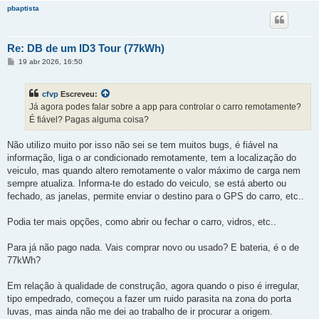
pbaptista
Re: DB de um ID3 Tour (77kWh)
M
19 abr 2026, 16:50
e
n
s
cfvp
Escreveu:
a
g
Já agora podes falar sobre a app para controlar o carro remotamente?
e
É fiável? Pagas alguma coisa?
m
Não utilizo muito por isso não sei se tem muitos bugs, é fiável na
informação, liga o ar condicionado remotamente, tem a localização do
veiculo, mas quando altero remotamente o valor máximo de carga nem
sempre atualiza. Informa-te do estado do veiculo, se está aberto ou
fechado, as janelas, permite enviar o destino para o GPS do carro, etc..
Podia ter mais opções, como abrir ou fechar o carro, vidros, etc..
Para já não pago nada. Vais comprar novo ou usado? E bateria, é o de
77kWh?
Em relação à qualidade de construção, agora quando o piso é irregular,
tipo empedrado, começou a fazer um ruido parasita na zona do porta
luvas, mas ainda não me dei ao trabalho de ir procurar a origem.