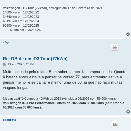
Volkswagen ID.3 Tour (77kWh), entregue em 12 de Fevereiro de 2021.
14800 km em 12/02/2022
34640 km em 12/02/2023
65197 km em 12/02/2024
95900 km em 12/02/2025
122162 km em 12/02/2026
cfvp
Re: DB de um ID3 Tour (77kWh)
M
19 abr 2026, 23:04
e
n
Muito obrigado pelo relato. Bom saber da app. Ia comprar usado. Quanto
s
à bateria antes estava a pensar na versão 77, mas entretanto estive a
a
g
pensar melhor e se calhar é melhor uma de 58, já que não faço muitas
e
viagens longas.
m
Nissan Leaf N-Connecta 40kWh de 2019 (vendido a 06/2026 com 59 900 kms).
Volkswagen ID.3 Pro Performance 58kWh de 2022 com 38 000 kms (comprado a
05/2026 com 35 000 kms).
pbaptista