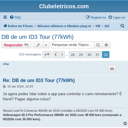
Clubeletricos.com
FAQ
Registe-se
Ligue-se
P
Índice do Fórum
Veículos elétricos e híbridos plug-in
VW
Id3
e
DB de um ID3 Tour (77kWh)
s
Pesquisar
Pesquisa 
Responder
q
u
Página
32
de
32
1
28
29
30
31
32
Anterior
315 mensagens
...
i
cfvp
s
a
Re: DB de um ID3 Tour (77kWh)
r
M
15 abr 2026, 12:05
e
n
Já agora podes falar sobre a app para controlar o carro remotamente? É
s
fiável? Pagas alguma coisa?
a
g
e
m
Nissan Leaf N-Connecta 40kWh de 2019 (vendido a 06/2026 com 59 900 kms).
Volkswagen ID.3 Pro Performance 58kWh de 2022 com 38 000 kms (comprado a
05/2026 com 35 000 kms).