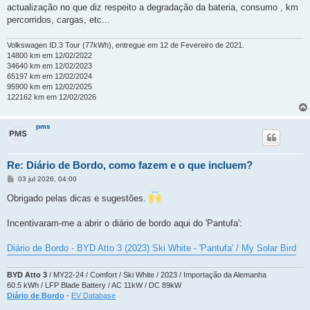
e
actualização no que diz respeito a degradação da bateria, consumo , km
m
percorridos, cargas, etc...
Volkswagen ID.3 Tour (77kWh), entregue em 12 de Fevereiro de 2021.
14800 km em 12/02/2022
34640 km em 12/02/2023
65197 km em 12/02/2024
95900 km em 12/02/2025
122162 km em 12/02/2026
pms
Re: Diário de Bordo, como fazem e o que incluem?
M
03 jul 2026, 04:00
e
n
Obrigado pelas dicas e sugestões.
s
a
g
Incentivaram-me a abrir o diário de bordo aqui do 'Pantufa':
e
m
Diário de Bordo - BYD Atto 3 (2023) Ski White - 'Pantufa' / My Solar Bird
BYD Atto 3
/ MY22-24 / Comfort / Ski White / 2023 / Importação da Alemanha
60.5 kWh / LFP Blade Battery / AC 11kW / DC 89kW
Diário de Bordo
-
EV Database