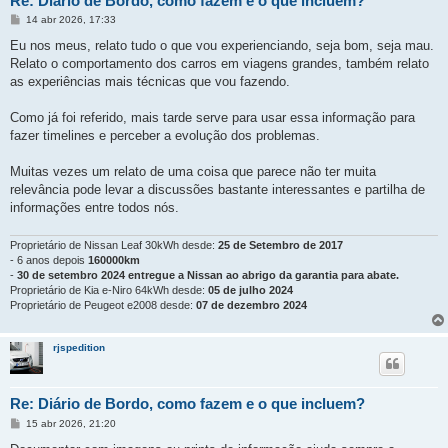
Re: Diário de Bordo, como fazem e o que incluem?
M
14 abr 2026, 17:33
e
n
Eu nos meus, relato tudo o que vou experienciando, seja bom, seja mau.
s
Relato o comportamento dos carros em viagens grandes, também relato
a
g
as experiências mais técnicas que vou fazendo.
e
m
Como já foi referido, mais tarde serve para usar essa informação para
fazer timelines e perceber a evolução dos problemas.
Muitas vezes um relato de uma coisa que parece não ter muita
relevância pode levar a discussões bastante interessantes e partilha de
informações entre todos nós.
Proprietário de Nissan Leaf 30kWh desde:
25 de Setembro de 2017
- 6 anos depois
160000km
-
30 de setembro 2024 entregue a Nissan ao abrigo da garantia para abate.
Proprietário de Kia e-Niro 64kWh desde:
05 de julho 2024
Proprietário de Peugeot e2008 desde:
07 de dezembro 2024
rjspedition
Re: Diário de Bordo, como fazem e o que incluem?
M
15 abr 2026, 21:20
e
n