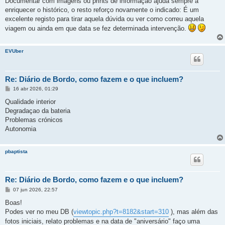
Documentar com imagens ou prints de informação ajuda sempre a
s
enriquecer o histórico, o resto reforço novamente o indicado: É um
a
g
excelente registo para tirar aquela dúvida ou ver como correu aquela
e
viagem ou ainda em que data se fez determinada intervenção.
m
EVUber
Re: Diário de Bordo, como fazem e o que incluem?
M
16 abr 2026, 01:29
e
n
Qualidade interior
s
Degradaçao da bateria
a
g
Problemas crónicos
e
Autonomia
m
pbaptista
Re: Diário de Bordo, como fazem e o que incluem?
M
07 jun 2026, 22:57
e
n
Boas!
s
Podes ver no meu DB (
viewtopic.php?t=8182&start=310
), mas além das
a
g
fotos iniciais, relato problemas e na data de "aniversário" faço uma