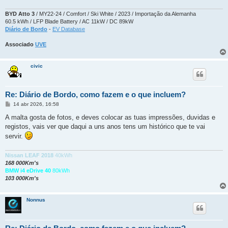
BYD Atto 3
/ MY22-24 / Comfort / Ski White / 2023 / Importação da Alemanha
60.5 kWh / LFP Blade Battery / AC 11kW / DC 89kW
Diário de Bordo
-
EV Database
Associado
UVE
civic
Re: Diário de Bordo, como fazem e o que incluem?
M
14 abr 2026, 16:58
e
n
A malta gosta de fotos, e deves colocar as tuas impressões, duvidas e
s
registos, vais ver que daqui a uns anos tens um histórico que te vai
a
g
servir.
e
m
Nissan LEAF 2018
40kWh
168 000Km's
BMW i4 eDrive 40
80kWh
103 000Km's
Nonnus