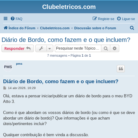
Clubeletricos.com
FAQ
Registe-se
Ligue-se
P
Índice do Fórum
Clubeletricos.com
Discussão sobre o Forum
e
Diário de Bordo, como fazem e o que incluem?
s
Pesquisar
Pesquisa 
Responder
q
7 mensagens • Página
1
de
1
u
pms
i
s
a
Diário de Bordo, como fazem e o que incluem?
r
M
14 abr 2026, 16:29
e
n
Olá, estava a pensar iniciar/publicar um diário de bordo para o meu BYD
s
Atto 3.
a
g
e
Como é que abordam os vossos diários de bordo (ou como é que se deve
m
abordar um diário de bordo)? Que informações é que acham
úteis/pertinentes incluir?
Qualquer contribuição é bem vinda a discussão.