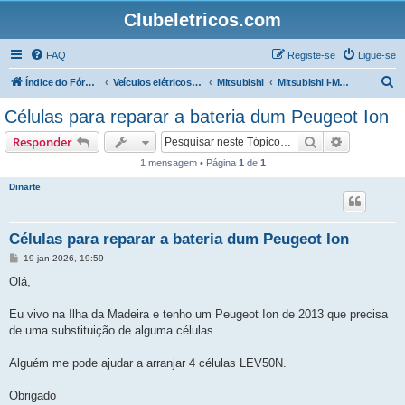
Clubeletricos.com
FAQ
Registe-se
Ligue-se
P
Índice do Fórum
Veículos elétricos e híbridos plug-in
Mitsubishi
Mitsubishi I-MiEV, Citroen C0 e Peugeot Ion
e
Células para reparar a bateria dum Peugeot Ion
s
Pesquisar
Pesquisa 
Responder
q
1 mensagem • Página
1
de
1
u
Dinarte
i
s
a
Células para reparar a bateria dum Peugeot Ion
r
M
19 jan 2026, 19:59
e
n
Olá,
s
a
g
Eu vivo na Ilha da Madeira e tenho um Peugeot Ion de 2013 que precisa
e
de uma substituição de alguma células.
m
Alguém me pode ajudar a arranjar 4 células LEV50N.
Obrigado