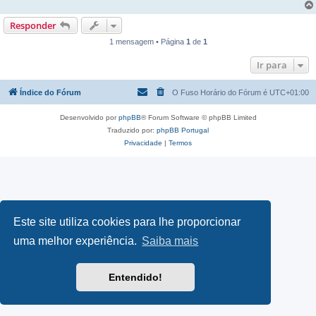
Responder
1 mensagem • Página
1
de
1
Ir para
Índice do Fórum
O Fuso Horário do Fórum é
UTC+01:00
Desenvolvido por
phpBB
® Forum Software © phpBB Limited
Traduzido por:
phpBB Portugal
Privacidade
|
Termos
Este site utiliza cookies para lhe proporcionar
uma melhor experiência.
Saiba mais
Entendido!