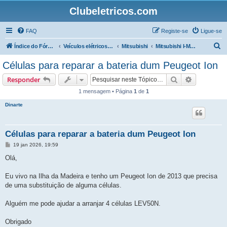
Clubeletricos.com
FAQ
Registe-se
Ligue-se
P
Índice do Fórum
Veículos elétricos e híbridos plug-in
Mitsubishi
Mitsubishi I-MiEV, Citroen C0 e Peugeot Ion
e
Células para reparar a bateria dum Peugeot Ion
s
Pesquisar
Pesquisa 
Responder
q
1 mensagem • Página
1
de
1
u
Dinarte
i
s
a
Células para reparar a bateria dum Peugeot Ion
r
M
19 jan 2026, 19:59
e
n
Olá,
s
a
g
Eu vivo na Ilha da Madeira e tenho um Peugeot Ion de 2013 que precisa
e
de uma substituição de alguma células.
m
Alguém me pode ajudar a arranjar 4 células LEV50N.
Obrigado