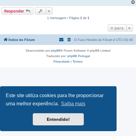
Responder
1 mensagem • Página
1
de
1
Ir para
Índice do Fórum
O Fuso Horário do Fórum é
UTC+01:00
Desenvolvido por
phpBB
® Forum Software © phpBB Limited
Traduzido por:
phpBB Portugal
Privacidade
|
Termos
Este site utiliza cookies para lhe proporcionar
uma melhor experiência.
Saiba mais
Entendido!