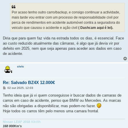
Por acaso tenho outro carro/backup, e consigo continuar a actividade,
mais tarde vou entrar com um processo de responsabilidade civil por
perca de rendimentos em acidente automóvel contra a seguradora do
veiculo que causou o acidente e ação civil
( Dashcam aqui é lei).
Diria que para quem faz vida na estrada todos os dias, é essencial. Face
ao custo reduzido atualmente das câmaras, é algo que já devia vir por
defeito em 2025, nem que seja apenas para aceder aos dados em caso
de acidente.
civic
Re: Salvado BZ4X 12.000€
M
02 out 2025, 12:03
e
n
Tenho ideia que já vi quem conseguisse ir buscar dados de camaras de
s
carros em caso de acidente, penso que BMW ou Mercedes. As marcas
a
g
não são obrigadas a disponibilizar, mas podem-no fazer.
e
Hoje todos os carros têm pelo menos uma camara frontal.
m
Nissan LEAF 2018
40kWh
168 000Km's