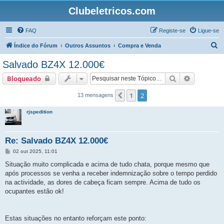
Clubeletricos.com
FAQ
Registe-se
Ligue-se
P
Índice do Fórum
Outros Assuntos
Compra e Venda
e
Salvado BZ4X 12.000€
s
Pesquisar
Pesquisa 
Bloqueado
q
u
1
2
Anterior
13 mensagens
i
rjspedition
s
a
Re: Salvado BZ4X 12.000€
r
M
02 out 2025, 11:01
e
n
Situação muito complicada e acima de tudo chata, porque mesmo que
s
após processos se venha a receber indemnização sobre o tempo perdido
a
g
na actividade, as dores de cabeça ficam sempre. Acima de tudo os
e
ocupantes estão ok!
m
Estas situações no entanto reforçam este ponto: