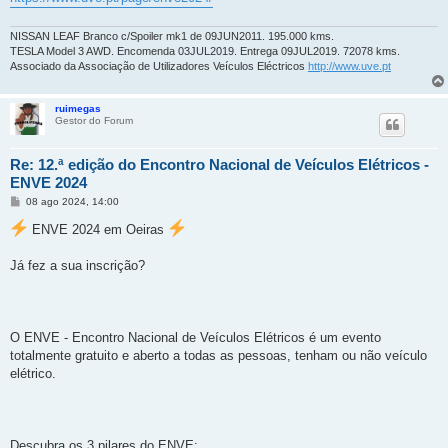
NISSAN LEAF Branco c/Spoiler mk1 de 09JUN2011. 195.000 kms.
TESLA Model 3 AWD. Encomenda 03JUL2019. Entrega 09JUL2019. 72078 kms.
Associado da Associação de Utilizadores Veículos Eléctricos
http://www.uve.pt
ruimegas
Gestor do Forum
Re: 12.ª edição do Encontro Nacional de Veículos Elétricos -
ENVE 2024
M
08 ago 2024, 14:00
e
n
ENVE 2024 em Oeiras
s
a
g
Já fez a sua inscrição?
e
m
O ENVE - Encontro Nacional de Veículos Elétricos é um evento
totalmente gratuito e aberto a todas as pessoas, tenham ou não veículo
elétrico.
Descubra os 3 pilares do ENVE: