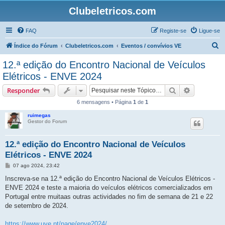
Clubeletricos.com
FAQ
Registe-se
Ligue-se
P
Índice do Fórum
Clubeletricos.com
Eventos / convívios VE
e
12.ª edição do Encontro Nacional de Veículos
s
Elétricos - ENVE 2024
q
Pesquisar
Pesquisa 
Responder
u
6 mensagens • Página
1
de
1
i
ruimegas
s
Gestor do Forum
a
r
12.ª edição do Encontro Nacional de Veículos
Elétricos - ENVE 2024
M
07 ago 2024, 23:42
e
n
Inscreva-se na 12.ª edição do Encontro Nacional de Veículos Elétricos -
s
ENVE 2024 e teste a maioria do veículos elétricos comercializados em
a
g
Portugal entre muitaas outras actividades no fim de semana de 21 e 22
e
de setembro de 2024.
m
https://www.uve.pt/page/enve2024/