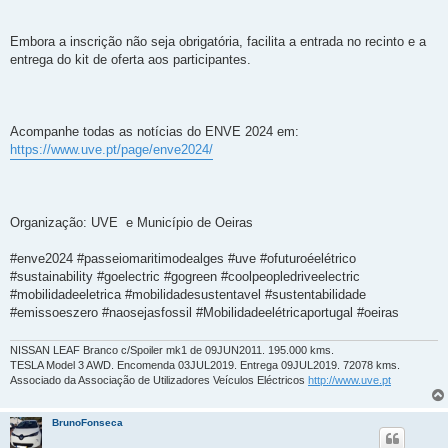
Embora a inscrição não seja obrigatória, facilita a entrada no recinto e a
entrega do kit de oferta aos participantes.
Acompanhe todas as notícias do ENVE 2024 em:
https://www.uve.pt/page/enve2024/
Organização: UVE e Município de Oeiras
#enve2024 #passeiomaritimodealges #uve #ofuturoéelétrico
#sustainability #goelectric #gogreen #coolpeopledriveelectric
#mobilidadeeletrica #mobilidadesustentavel #sustentabilidade
#emissoeszero #naosejasfossil #Mobilidadeelétricaportugal #oeiras
NISSAN LEAF Branco c/Spoiler mk1 de 09JUN2011. 195.000 kms.
TESLA Model 3 AWD. Encomenda 03JUL2019. Entrega 09JUL2019. 72078 kms.
Associado da Associação de Utilizadores Veículos Eléctricos
http://www.uve.pt
BrunoFonseca