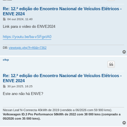
Re: 12.ª edição do Encontro Nacional de Veículos Elétricos -
ENVE 2024
M
04 out 2024, 11:40
e
n
Link para o video do ENVE2024
s
a
g
https://youtu.be/ba-vSFgxtA0
e
m
DB:
viewtopic.php?f=46&t=7362
cfvp
Re: 12.ª edição do Encontro Nacional de Veículos Elétricos -
ENVE 2024
M
30 jun 2025, 16:25
e
n
Este ano não há ENVE?
s
a
g
e
m
Nissan Leaf N-Connecta 40kWh de 2019 (vendido a 06/2026 com 59 900 kms).
Volkswagen ID.3 Pro Performance 58kWh de 2022 com 38 000 kms (comprado a
05/2026 com 35 000 kms).