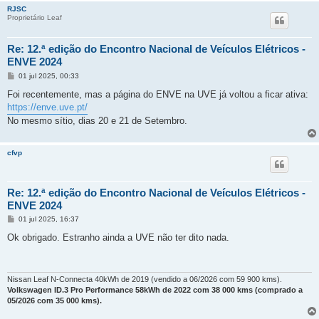
RJSC
Proprietário Leaf
Re: 12.ª edição do Encontro Nacional de Veículos Elétricos -
ENVE 2024
M
01 jul 2025, 00:33
e
n
Foi recentemente, mas a página do ENVE na UVE já voltou a ficar ativa:
s
https://enve.uve.pt/
a
g
No mesmo sítio, dias 20 e 21 de Setembro.
e
m
cfvp
Re: 12.ª edição do Encontro Nacional de Veículos Elétricos -
ENVE 2024
M
01 jul 2025, 16:37
e
n
Ok obrigado. Estranho ainda a UVE não ter dito nada.
s
a
g
e
m
Nissan Leaf N-Connecta 40kWh de 2019 (vendido a 06/2026 com 59 900 kms).
Volkswagen ID.3 Pro Performance 58kWh de 2022 com 38 000 kms (comprado a
05/2026 com 35 000 kms).