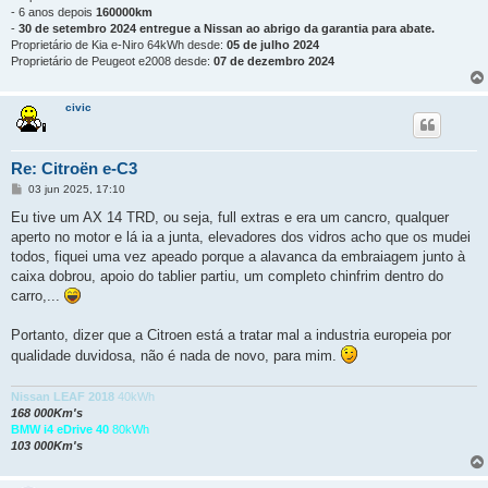
- 6 anos depois
160000km
-
30 de setembro 2024 entregue a Nissan ao abrigo da garantia para abate.
Proprietário de Kia e-Niro 64kWh desde:
05 de julho 2024
Proprietário de Peugeot e2008 desde:
07 de dezembro 2024
civic
Re: Citroën e-C3
M
03 jun 2025, 17:10
e
n
Eu tive um AX 14 TRD, ou seja, full extras e era um cancro, qualquer
s
aperto no motor e lá ia a junta, elevadores dos vidros acho que os mudei
a
g
todos, fiquei uma vez apeado porque a alavanca da embraiagem junto à
e
caixa dobrou, apoio do tablier partiu, um completo chinfrim dentro do
m
carro,...
Portanto, dizer que a Citroen está a tratar mal a industria europeia por
qualidade duvidosa, não é nada de novo, para mim.
Nissan LEAF 2018
40kWh
168 000Km's
BMW i4 eDrive 40
80kWh
103 000Km's