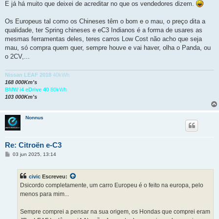
E já há muito que deixei de acreditar no que os vendedores dizem.
Os Europeus tal como os Chineses têm o bom e o mau, o preço dita a
qualidade, ter Spring chineses e eC3 Indianos é a forma de usares as
mesmas ferramentas deles, teres carros Low Cost não acho que seja
mau, só compra quem quer, sempre houve e vai haver, olha o Panda, ou
o 2CV,...
Nissan LEAF 2018
40kWh
168 000Km's
BMW i4 eDrive 40
80kWh
103 000Km's
Nonnus
Re: Citroën e-C3
M
03 jun 2025, 13:14
e
n
s
civic
Escreveu:
a
g
Dsicordo completamente, um carro Europeu é o feito na europa, pelo
e
menos para mim...
m
Sempre comprei a pensar na sua origem, os Hondas que comprei eram