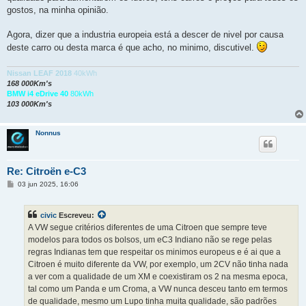
gostos, na minha opinião.
Agora, dizer que a industria europeia está a descer de nivel por causa
deste carro ou desta marca é que acho, no minimo, discutivel.
Nissan LEAF 2018
40kWh
168 000Km's
BMW i4 eDrive 40
80kWh
103 000Km's
Nonnus
Re: Citroën e-C3
M
03 jun 2025, 16:06
e
n
s
civic
Escreveu:
a
g
A VW segue critérios diferentes de uma Citroen que sempre teve
e
modelos para todos os bolsos, um eC3 Indiano não se rege pelas
m
regras Indianas tem que respeitar os minimos europeus e é ai que a
Citroen é muito diferente da VW, por exemplo, um 2CV não tinha nada
a ver com a qualidade de um XM e coexistiram os 2 na mesma epoca,
tal como um Panda e um Croma, a VW nunca desceu tanto em termos
de qualidade, mesmo um Lupo tinha muita qualidade, são padrões