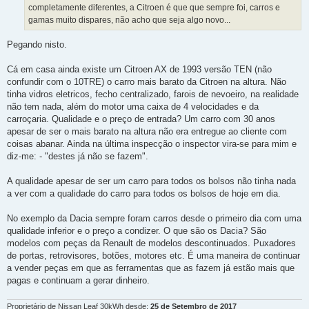
completamente diferentes, a Citroen é que que sempre foi, carros e
gamas muito dispares, não acho que seja algo novo...
Pegando nisto.
Cá em casa ainda existe um Citroen AX de 1993 versão TEN (não
confundir com o 10TRE) o carro mais barato da Citroen na altura. Não
tinha vidros eletricos, fecho centralizado, farois de nevoeiro, na realidade
não tem nada, além do motor uma caixa de 4 velocidades e da
carroçaria. Qualidade e o preço de entrada? Um carro com 30 anos
apesar de ser o mais barato na altura não era entregue ao cliente com
coisas abanar. Ainda na última inspecção o inspector vira-se para mim e
diz-me: - "destes já não se fazem".
A qualidade apesar de ser um carro para todos os bolsos não tinha nada
a ver com a qualidade do carro para todos os bolsos de hoje em dia.
No exemplo da Dacia sempre foram carros desde o primeiro dia com uma
qualidade inferior e o preço a condizer. O que são os Dacia? São
modelos com peças da Renault de modelos descontinuados. Puxadores
de portas, retrovisores, botões, motores etc. É uma maneira de continuar
a vender peças em que as ferramentas que as fazem já estão mais que
pagas e continuam a gerar dinheiro.
Proprietário de Nissan Leaf 30kWh desde:
25 de Setembro de 2017