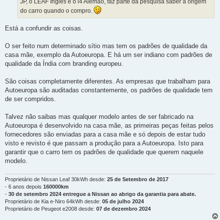
JP, o LEAF Inglês e o i4 Alemão, faz parte da pesquisa saber a origem
do carro quando o compro.
Está a confundir as coisas.
O ser feito num determinado sítio mas tem os padrões de qualidade da
casa mãe, exemplo da Autoeuropa. E há um ser indiano com padrões de
qualidade da Índia com branding europeu.
São coisas completamente diferentes. As empresas que trabalham para
Autoeuropa são auditadas constantemente, os padrões de qualidade tem
de ser compridos.
Talvez não saibas mas qualquer modelo antes de ser fabricado na
Autoeuropa é desenvolvido na casa mãe, as primeiras peças feitas pelos
fornecedores são enviadas para a casa mãe e só depois de estar tudo
visto e revisto é que passam a produção para a Autoeuropa. Isto para
garantir que o carro tem os padrões de qualidade que querem naquele
modelo.
Proprietário de Nissan Leaf 30kWh desde:
25 de Setembro de 2017
- 6 anos depois
160000km
-
30 de setembro 2024 entregue a Nissan ao abrigo da garantia para abate.
Proprietário de Kia e-Niro 64kWh desde:
05 de julho 2024
Proprietário de Peugeot e2008 desde:
07 de dezembro 2024