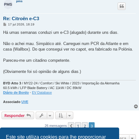
pms
Re: Citroën e-C3
M
17 jul 2026, 18:19
e
n
Há umas semanas conduzi um e-C3 (alugado) durante uns dias.
s
a
g
Não o achei mau. Simpático até. Carreguei num PCR da Atlante e em
e
casa (Wallbox). Do que consegui ver no capot, era fabricado na Polónia.
m
Pareceu-me um citadino competente.
(Obviamente foi só opinião de alguns dias.)
BYD Atto 3
/ MY22-24 / Comfort / Ski White / 2023 / Importação da Alemanha
60.5 kWh / LFP Blade Battery / AC 11kW / DC 89kW
Diário de Bordo
-
EV Database
Associado
UVE
Responder
1
2
3
Anterior
26 mensagens
Este site utiliza cookies para lhe proporcionar
Ir para