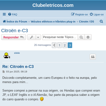
Clubeletricos.com
FAQ
Registe-se
Ligue-se
P
Índice do Fórum
Veículos elétricos e híbridos plug-in
Citroën / DS
e
Citroën e-C3
s
Pesquisar
Pesquisa 
Responder
q
u
1
2
3
Anterior
26 mensagens
i
civic
s
a
Re: Citroën e-C3
r
M
03 jun 2025, 08:19
e
n
Dsicordo completamente, um carro Europeu é o feito na europa, pelo
s
menos para mim...
a
g
e
Sempre comprei a pensar na sua origem, os Hondas que comprei eram
m
JP, o LEAF Inglês e o i4 Alemão, faz parte da pesquisa saber a origem
do carro quando o compro.