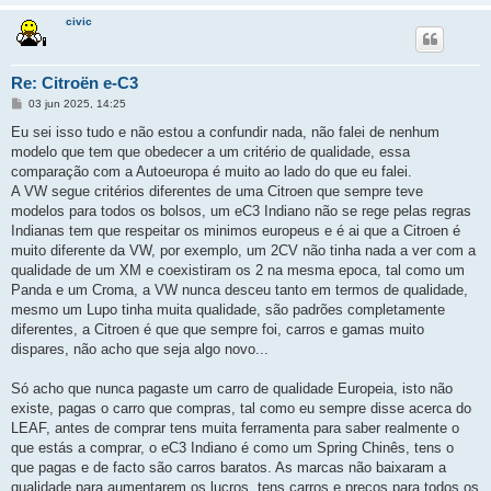
civic
Re: Citroën e-C3
M
03 jun 2025, 14:25
e
n
Eu sei isso tudo e não estou a confundir nada, não falei de nenhum
s
modelo que tem que obedecer a um critério de qualidade, essa
a
g
comparação com a Autoeuropa é muito ao lado do que eu falei.
e
A VW segue critérios diferentes de uma Citroen que sempre teve
m
modelos para todos os bolsos, um eC3 Indiano não se rege pelas regras
Indianas tem que respeitar os minimos europeus e é ai que a Citroen é
muito diferente da VW, por exemplo, um 2CV não tinha nada a ver com a
qualidade de um XM e coexistiram os 2 na mesma epoca, tal como um
Panda e um Croma, a VW nunca desceu tanto em termos de qualidade,
mesmo um Lupo tinha muita qualidade, são padrões completamente
diferentes, a Citroen é que que sempre foi, carros e gamas muito
dispares, não acho que seja algo novo...
Só acho que nunca pagaste um carro de qualidade Europeia, isto não
existe, pagas o carro que compras, tal como eu sempre disse acerca do
LEAF, antes de comprar tens muita ferramenta para saber realmente o
que estás a comprar, o eC3 Indiano é como um Spring Chinês, tens o
que pagas e de facto são carros baratos. As marcas não baixaram a
qualidade para aumentarem os lucros, tens carros e preços para todos os