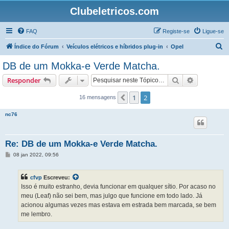
Clubeletricos.com
FAQ
Registe-se
Ligue-se
P
Índice do Fórum
Veículos elétricos e híbridos plug-in
Opel
e
DB de um Mokka-e Verde Matcha.
s
Pesquisar
Pesquisa 
Responder
q
u
1
2
Anterior
16 mensagens
i
nc76
s
a
Re: DB de um Mokka-e Verde Matcha.
r
M
08 jan 2022, 09:56
e
n
s
cfvp
Escreveu:
a
g
Isso é muito estranho, devia funcionar em qualquer sítio. Por acaso no
e
meu (Leaf) não sei bem, mas julgo que funcione em todo lado. Já
m
acionou algumas vezes mas estava em estrada bem marcada, se bem
me lembro.