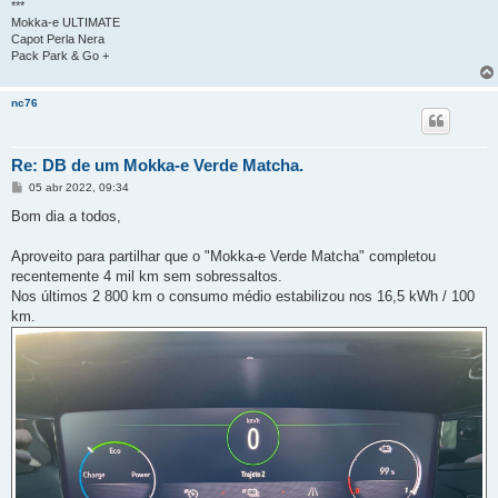
***
Mokka-e ULTIMATE
Capot Perla Nera
Pack Park & Go +
nc76
Re: DB de um Mokka-e Verde Matcha.
M
05 abr 2022, 09:34
e
n
Bom dia a todos,
s
a
g
Aproveito para partilhar que o "Mokka-e Verde Matcha" completou
e
recentemente 4 mil km sem sobressaltos.
m
Nos últimos 2 800 km o consumo médio estabilizou nos 16,5 kWh / 100
km.