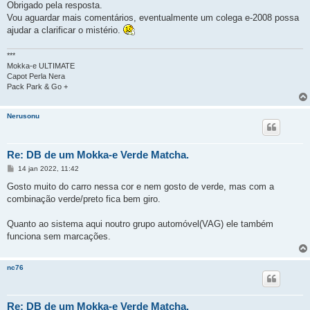
Obrigado pela resposta.
Vou aguardar mais comentários, eventualmente um colega e-2008 possa
ajudar a clarificar o mistério.
***
Mokka-e ULTIMATE
Capot Perla Nera
Pack Park & Go +
Nerusonu
Re: DB de um Mokka-e Verde Matcha.
M
14 jan 2022, 11:42
e
n
Gosto muito do carro nessa cor e nem gosto de verde, mas com a
s
combinação verde/preto fica bem giro.
a
g
e
Quanto ao sistema aqui noutro grupo automóvel(VAG) ele também
m
funciona sem marcações.
nc76
Re: DB de um Mokka-e Verde Matcha.