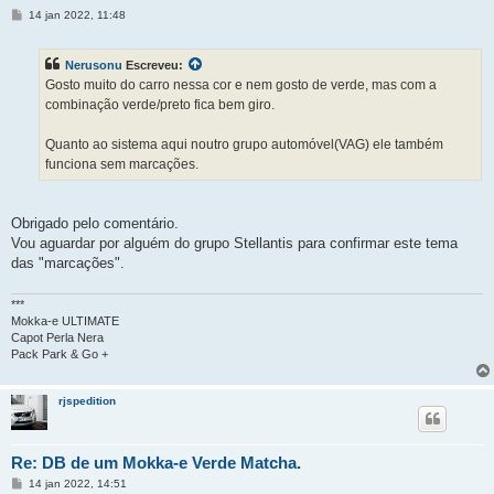
M
14 jan 2022, 11:48
e
n
s
Nerusonu
Escreveu:
a
g
Gosto muito do carro nessa cor e nem gosto de verde, mas com a
e
combinação verde/preto fica bem giro.
m
Quanto ao sistema aqui noutro grupo automóvel(VAG) ele também
funciona sem marcações.
Obrigado pelo comentário.
Vou aguardar por alguém do grupo Stellantis para confirmar este tema
das "marcações".
***
Mokka-e ULTIMATE
Capot Perla Nera
Pack Park & Go +
rjspedition
Re: DB de um Mokka-e Verde Matcha.
M
14 jan 2022, 14:51