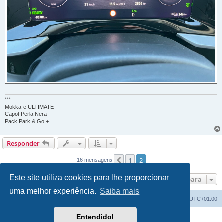
***
Mokka-e ULTIMATE
Capot Perla Nera
Pack Park & Go +
Responder
1
2
Anterior
16 mensagens
Este site utiliza cookies para lhe proporcionar
Ir para
uma melhor experiência.
Saiba mais
Índice do Fórum
O Fuso Horário do Fórum é
UTC+01:00
Entendido!
Desenvolvido por
phpBB
® Forum Software © phpBB Limited