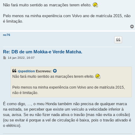
e
n
Não fará muito sentido as marcações terem efeito.
s
a
g
Pelo menos na minha experiência com Volvo ano de matrícula 2015, não
e
é limitação.
m
nc76
Re: DB de um Mokka-e Verde Matcha.
M
14 jan 2022, 16:07
e
n
s
rjspedition
Escreveu:
a
g
Não fará muito sentido as marcações terem efeito.
e
m
Pelo menos na minha experiência com Volvo ano de matrícula 2015,
não é limitação.
É como digo, ..., o meu Honda também não precisa de qualquer marca
na estrada, se perceber que existe um veículo a velocidade inferior à
sua, avisa. Se eu não fizer nada ativa o travão (mas não evita a colisão)
(ou se evitar é porque a vel de circulação é baixa, pois o travão ativado é
o elétrico).