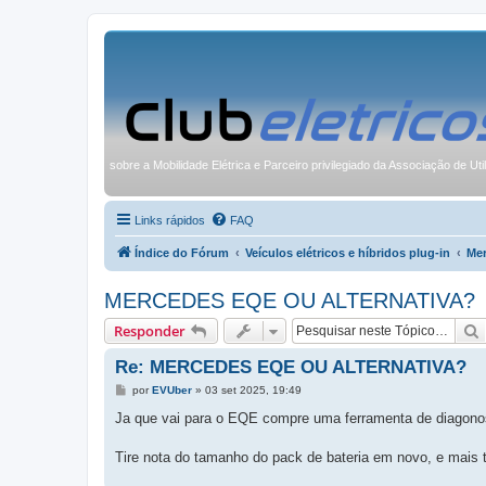
sobre a Mobilidade Elétrica e Parceiro privilegiado da Associação de Uti
Links rápidos
FAQ
Índice do Fórum
Veículos elétricos e híbridos plug-in
Me
MERCEDES EQE OU ALTERNATIVA?
Responder
Re: MERCEDES EQE OU ALTERNATIVA?
M
por
EVUber
»
03 set 2025, 19:49
e
n
Ja que vai para o EQE compre uma ferramenta de diagonost
s
a
g
Tire nota do tamanho do pack de bateria em novo, e mais ta
e
m