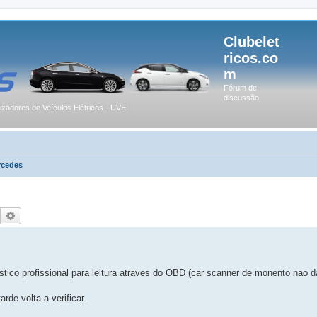
Clubelet
ricos.co
m
Fórum de
discussão
lizadores de Veículos Elétricos - UVE
rcedes
Pesquisar
Pesquisa avançada
ico profissional para leitura atraves do OBD (car scanner de monento nao d
rde volta a verificar.