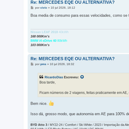
Re: MERCEDES EQE OU ALTERNATIVA?
M
por
civic
»
10 jul 2026, 18:12
e
n
Boa media de consumo para essas velocidades, como se
s
a
g
e
m
Nissan LEAF 2018
40kWh
168 000Km's
BMW i4 eDrive 40
80kWh
103 000Km's
Re: MERCEDES EQE OU ALTERNATIVA?
M
por
pms
»
10 jul 2026, 18:32
e
n
s
RicardoDias
Escreveu:
a
g
Boa tarde,
e
m
Ficam números de 2 viagens, feitas praticamente em AE,
Bem nice.
Isso dá, grosso modo, que autonomia em AE para 100% d
BYD Atto 3
/ MY22-24 / Comfort / Ski White / 2023 / Importação da A
60.5 kWh / LFP Blade Battery / AC 11kW / DC 89kW