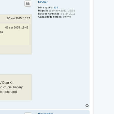
p
EVUber
o
Mensagens:
324
Registado:
10 nov 2021, 22:35
Data de Aquisicao:
01 jan 2011
Capacidade bateria:
69kWh
06 set 2025, 13:17
03 set 2025, 19:49
a)
 Diag Kit
ad crucial battery
ve repair and
T
o
p
RicardoDias