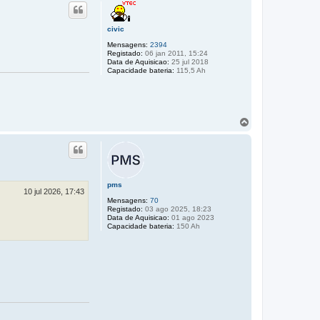
p
o
civic
Mensagens:
2394
Registado:
06 jan 2011, 15:24
Data de Aquisicao:
25 jul 2018
Capacidade bateria:
115,5 Ah
T
o
p
o
pms
10 jul 2026, 17:43
Mensagens:
70
Registado:
03 ago 2025, 18:23
Data de Aquisicao:
01 ago 2023
Capacidade bateria:
150 Ah