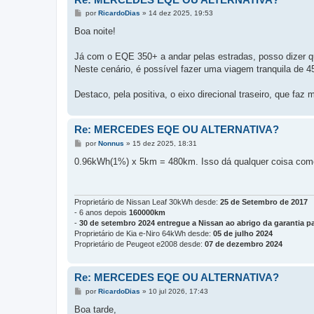
M
por
RicardoDias
»
14 dez 2025, 19:53
e
n
Boa noite!
s
a
g
Já com o EQE 350+ a andar pelas estradas, posso dizer q
e
Neste cenário, é possível fazer uma viagem tranquila de 4
m
Destaco, pela positiva, o eixo direcional traseiro, que faz 
Re: MERCEDES EQE OU ALTERNATIVA?
M
por
Nonnus
»
15 dez 2025, 18:31
e
n
0.96kWh(1%) x 5km = 480km. Isso dá qualquer coisa com
s
a
g
e
m
Proprietário de Nissan Leaf 30kWh desde:
25 de Setembro de 2017
- 6 anos depois
160000km
-
30 de setembro 2024 entregue a Nissan ao abrigo da garantia pa
Proprietário de Kia e-Niro 64kWh desde:
05 de julho 2024
Proprietário de Peugeot e2008 desde:
07 de dezembro 2024
Re: MERCEDES EQE OU ALTERNATIVA?
M
por
RicardoDias
»
10 jul 2026, 17:43
e
n
Boa tarde,