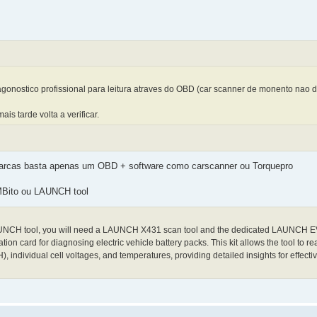
onostico profissional para leitura atraves do OBD (car scanner de monento nao d
is tarde volta a verificar.
marcas basta apenas um OBD + software como carscanner ou Torquepro
 MBito ou LAUNCH tool
LAUNCH tool, you will need a LAUNCH X431 scan tool and the dedicated LAUNCH EV
on card for diagnosing electric vehicle battery packs. This kit allows the tool to re
, individual cell voltages, and temperatures, providing detailed insights for effecti