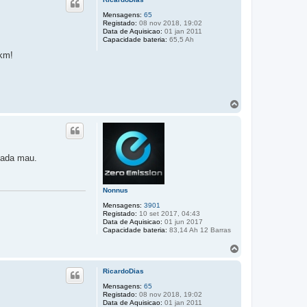
o
Mensagens:
65
Registado:
08 nov 2018, 19:02
Data de Aquisicao:
01 jan 2011
Capacidade bateria:
65,5 Ah
 km!
T
o
p
o
nada mau.
Nonnus
Mensagens:
3901
Registado:
10 set 2017, 04:43
Data de Aquisicao:
01 jun 2017
Capacidade bateria:
83,14 Ah 12 Barras
T
o
p
RicardoDias
o
Mensagens:
65
Registado:
08 nov 2018, 19:02
Data de Aquisicao:
01 jan 2011