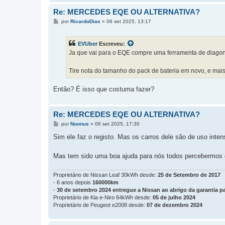
Re: MERCEDES EQE OU ALTERNATIVA?
M
por
RicardoDias
»
06 set 2025, 13:17
e
n
s
EVUber
Escreveu:
a
g
Ja que vai para o EQE compre uma ferramenta de diagono
e
m
Tire nota do tamanho do pack de bateria em novo, e mais t
Então? É isso que costuma fazer?
Re: MERCEDES EQE OU ALTERNATIVA?
M
por
Nonnus
»
06 set 2025, 17:30
e
n
Sim ele faz o registo. Mas os carros dele são de uso inten
s
a
g
Mas tem sido uma boa ajuda para nós todos percebermos qu
e
m
Proprietário de Nissan Leaf 30kWh desde:
25 de Setembro de 2017
- 6 anos depois
160000km
-
30 de setembro 2024 entregue a Nissan ao abrigo da garantia pa
Proprietário de Kia e-Niro 64kWh desde:
05 de julho 2024
Proprietário de Peugeot e2008 desde:
07 de dezembro 2024