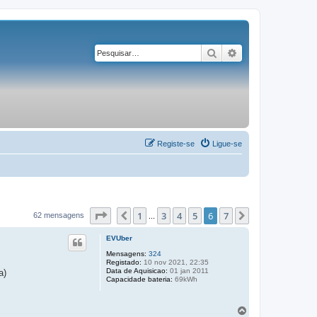
Pesquisar
Pesquisa avançad
Registe-se
Ligue-se
Página
6
de
7
1
3
4
5
6
7
Anterior
Próximo
62 mensagens
...
EVUber
Mensagens:
324
Registado:
10 nov 2021, 22:35
Data de Aquisicao:
01 jan 2011
a)
Capacidade bateria:
69kWh
T