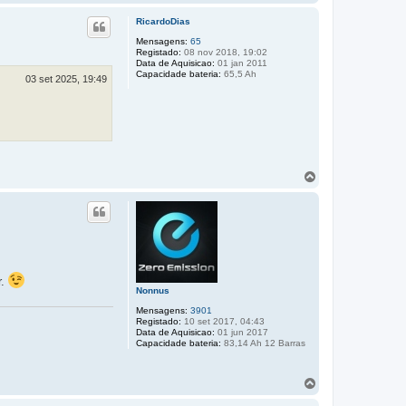
o
p
RicardoDias
o
Mensagens:
65
Registado:
08 nov 2018, 19:02
Data de Aquisicao:
01 jan 2011
Capacidade bateria:
65,5 Ah
03 set 2025, 19:49
T
o
p
o
r.
Nonnus
Mensagens:
3901
Registado:
10 set 2017, 04:43
Data de Aquisicao:
01 jun 2017
Capacidade bateria:
83,14 Ah 12 Barras
T
o