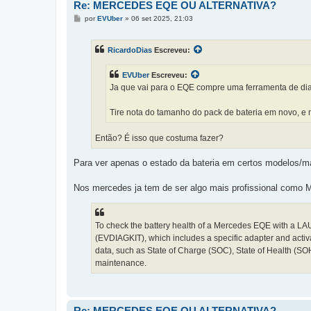
Re: MERCEDES EQE OU ALTERNATIVA?
M
por
EVUber
»
06 set 2025, 21:03
e
n
s
RicardoDias
Escreveu:
a
g
e
EVUber
Escreveu:
m
Ja que vai para o EQE compre uma ferramenta de diag
Tire nota do tamanho do pack de bateria em novo, e ma
Então? É isso que costuma fazer?
Para ver apenas o estado da bateria em certos modelos/
Nos mercedes ja tem de ser algo mais profissional como
To check the battery health of a Mercedes EQE with a 
(EVDIAGKIT), which includes a specific adapter and activati
data, such as State of Charge (SOC), State of Health (SOH)
maintenance.
Re: MERCEDES EQE OU ALTERNATIVA?