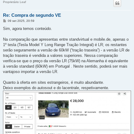
Proprietário Leaf
Re: Compra de segundo VE
M
09 set 2025, 20:59
e
n
Sim, agora temos conteúdo.
s
a
g
Na comparação que apresentas entre standvirtual e mobile.de, apenas o
e
1º tesla (Tesla Model Y Long Range Tração Integral) é LR; os restantes
m
serão seguramente a versão de 60kW (“tração traseira”) - a versão LR de
tração traseira é vendida a valores superiores. Nessa comparação
verifica-se que o preço da versão LR (75kW) na Alemanha é equivalente
à versão standard (60kW) em Portugal . Neste sentido, poderá ser mais
vantajoso importar a versão LR.
Quanto à oferta em sites estrangeiros, é muito abundante.
Deixo exemplos do autosout e do lacentrale, respetivamente.