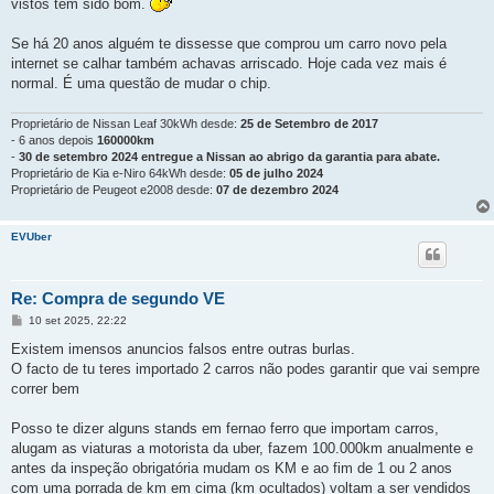
vistos tem sido bom.
Se há 20 anos alguém te dissesse que comprou um carro novo pela
internet se calhar também achavas arriscado. Hoje cada vez mais é
normal. É uma questão de mudar o chip.
Proprietário de Nissan Leaf 30kWh desde:
25 de Setembro de 2017
- 6 anos depois
160000km
-
30 de setembro 2024 entregue a Nissan ao abrigo da garantia para abate.
Proprietário de Kia e-Niro 64kWh desde:
05 de julho 2024
Proprietário de Peugeot e2008 desde:
07 de dezembro 2024
EVUber
Re: Compra de segundo VE
M
10 set 2025, 22:22
e
n
Existem imensos anuncios falsos entre outras burlas.
s
O facto de tu teres importado 2 carros não podes garantir que vai sempre
a
g
correr bem
e
m
Posso te dizer alguns stands em fernao ferro que importam carros,
alugam as viaturas a motorista da uber, fazem 100.000km anualmente e
antes da inspeção obrigatória mudam os KM e ao fim de 1 ou 2 anos
com uma porrada de km em cima (km ocultados) voltam a ser vendidos