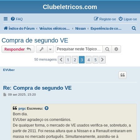
Clubeletricos.com
FAQ
Registe-se
Ligue-se
P
Índice do Fórum
Veículos elétricos e híbridos plug-in
Nissan
Experiência de condução com o Nissan LEAF
e
Compra de segundo VE
s
Pesquisar
Pesquisa 
Responder
q
u
1
2
3
4
5
Anterior
Próximo
50 mensagens
i
EVUber
s
a
Re: Compra de segundo VE
r
M
09 set 2025, 15:20
e
n
s
prgc
Escreveu:
a
g
Bom dia.
e
EVUber agradeço os comentários.
m
De qualquer forma, o mercado de VE usados verifica-se, sobretudo, a
partir de 2011. Foi nessa altura que a Nissan e a Renault entraram em
massa no mercado português. Simultaneamente, assistiu-se à