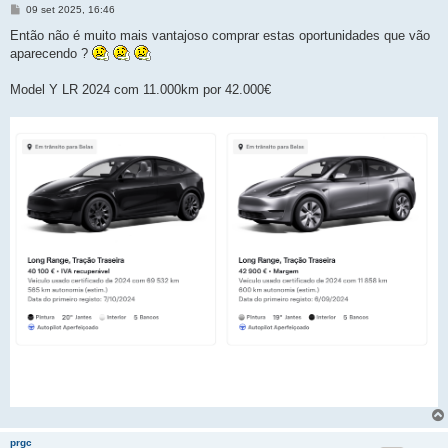
M
09 set 2025, 16:46
e
n
Então não é muito mais vantajoso comprar estas oportunidades que vão
s
aparecendo ?
a
g
e
Model Y LR 2024 com 11.000km por 42.000€
m
prgc