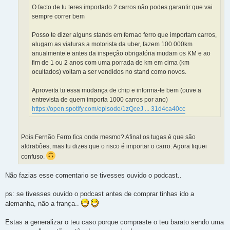
O facto de tu teres importado 2 carros não podes garantir que vai
sempre correr bem
Posso te dizer alguns stands em fernao ferro que importam carros,
alugam as viaturas a motorista da uber, fazem 100.000km
anualmente e antes da inspeção obrigatória mudam os KM e ao
fim de 1 ou 2 anos com uma porrada de km em cima (km
ocultados) voltam a ser vendidos no stand como novos.
Aproveita tu essa mudança de chip e informa-te bem (ouve a
entrevista de quem importa 1000 carros por ano)
https://open.spotify.com/episode/1zQceJ ... 31d4ca40cc
Pois Fernão Ferro fica onde mesmo? Afinal os tugas é que são
aldrabões, mas tu dizes que o risco é importar o carro. Agora fiquei
confuso.
Não fazias esse comentario se tivesses ouvido o podcast..
ps: se tivesses ouvido o podcast antes de comprar tinhas ido a
alemanha, não a frança..
Estas a generalizar o teu caso porque compraste o teu barato sendo uma