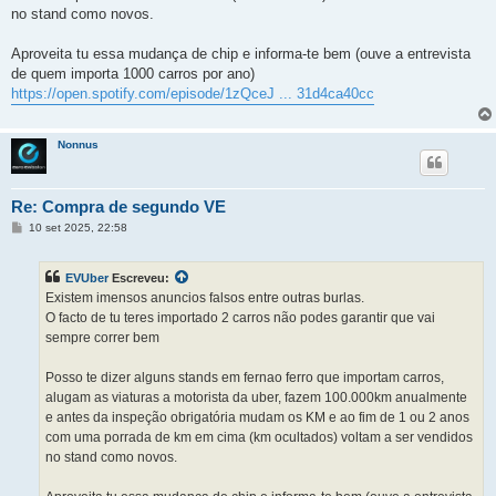
no stand como novos.
Aproveita tu essa mudança de chip e informa-te bem (ouve a entrevista
de quem importa 1000 carros por ano)
https://open.spotify.com/episode/1zQceJ ... 31d4ca40cc
Nonnus
Re: Compra de segundo VE
M
10 set 2025, 22:58
e
n
s
EVUber
Escreveu:
a
g
Existem imensos anuncios falsos entre outras burlas.
e
O facto de tu teres importado 2 carros não podes garantir que vai
m
sempre correr bem
Posso te dizer alguns stands em fernao ferro que importam carros,
alugam as viaturas a motorista da uber, fazem 100.000km anualmente
e antes da inspeção obrigatória mudam os KM e ao fim de 1 ou 2 anos
com uma porrada de km em cima (km ocultados) voltam a ser vendidos
no stand como novos.