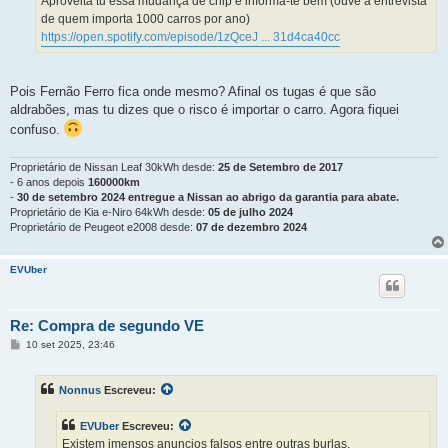
Aproveita tu essa mudança de chip e informa-te bem (ouve a entrevista
de quem importa 1000 carros por ano)
https://open.spotify.com/episode/1zQceJ ... 31d4ca40cc
Pois Fernão Ferro fica onde mesmo? Afinal os tugas é que são
aldrabões, mas tu dizes que o risco é importar o carro. Agora fiquei
confuso.
Proprietário de Nissan Leaf 30kWh desde:
25 de Setembro de 2017
- 6 anos depois
160000km
-
30 de setembro 2024 entregue a Nissan ao abrigo da garantia para abate.
Proprietário de Kia e-Niro 64kWh desde:
05 de julho 2024
Proprietário de Peugeot e2008 desde:
07 de dezembro 2024
EVUber
Re: Compra de segundo VE
M
10 set 2025, 23:46
e
n
s
Nonnus
Escreveu:
a
g
e
EVUber
Escreveu:
m
Existem imensos anuncios falsos entre outras burlas.