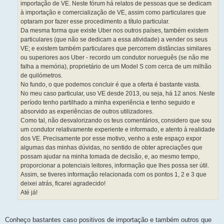
importação de VE. Neste fórum há relatos de pessoas que se dedicam
à importação e comercialização de VE, assim como particulares que
optaram por fazer esse procedimento a título particular.
Da mesma forma que existe Uber nos outros países, também existem
particulares (que não se dedicam a essa atividade) a vender os seus
VE; e existem também particulares que percorrem distâncias similares
ou superiores aos Uber - recordo um condutor norueguês (se não me
falha a memória), proprietário de um Model S com cerca de um milhão
de quilómetros.
No fundo, o que podemos concluir é que a oferta é bastante vasta.
No meu caso particular, uso VE desde 2013, ou seja, há 12 anos. Neste
período tenho partilhado a minha experiência e tenho seguido e
absorvido as experiências de outros utilizadores.
Como tal, não desvalorizando os teus comentários, considero que sou
um condutor relativamente experiente e informado, e atento à realidade
dos VE. Precisamente por esse motivo, venho a este espaço expor
algumas das minhas dúvidas, no sentido de obter apreciações que
possam ajudar na minha tomada de decisão, e, ao mesmo tempo,
proporcionar a potenciais leitores, informação que lhes possa ser útil.
Assim, se tiveres informação relacionada com os pontos 1, 2 e 3 que
deixei atrás, ficarei agradecido!
Até já!
Conheço bastantes caso positivos de importação e também outros que