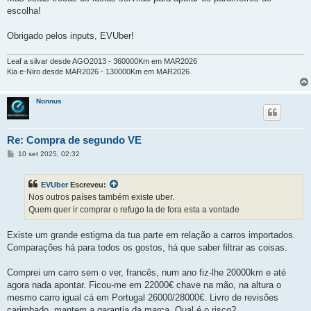
escolha!
Obrigado pelos inputs, EVUber!
Leaf a silvar desde AGO2013 - 360000Km em MAR2026
Kia e-Niro desde MAR2026 - 130000Km em MAR2026
Nonnus
Re: Compra de segundo VE
M
10 set 2025, 02:32
e
n
s
EVUber
Escreveu:
a
g
Nos outros países também existe uber.
e
Quem quer ir comprar o refugo la de fora esta a vontade
m
Existe um grande estigma da tua parte em relação a carros importados.
Comparações há para todos os gostos, há que saber filtrar as coisas.
Comprei um carro sem o ver, francês, num ano fiz-lhe 20000km e até
agora nada apontar. Ficou-me em 22000€ chave na mão, na altura o
mesmo carro igual cá em Portugal 26000/28000€. Livro de revisões
carimbado, mantem a garantia da marca. Qual é o risco?