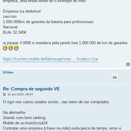
empresa, olha então então do o exemplo do meu
Empresa iva dedutivel
zero km
1.000.000km de garantia da bateria para profissionais
Nacional
Bz4x 32.340€
ia poupar 3.000€ e mandava pela janela fora 1.000.000 de km de garantia
https://suchen.mobile.de/fahrzeuge/sear ... b=p&vc=Car
EVUber
Re: Compra de segundo VE
M
11 set 2025, 00:07
e
n
O rigor nos carros usados existe...nas teem de ser comprados
s
a
g
Na alemanha
e
Stands com bom ranking
m
Mobile.de ou AutoScout24
Contratar uma empresa (chave na mão) evita perca de tempo, erros e