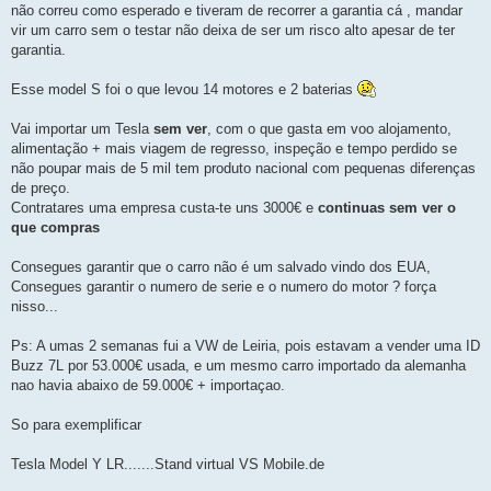
não correu como esperado e tiveram de recorrer a garantia cá , mandar
vir um carro sem o testar não deixa de ser um risco alto apesar de ter
garantia.
Esse model S foi o que levou 14 motores e 2 baterias
Vai importar um Tesla
sem ver
, com o que gasta em voo alojamento,
alimentação + mais viagem de regresso, inspeção e tempo perdido se
não poupar mais de 5 mil tem produto nacional com pequenas diferenças
de preço.
Contratares uma empresa custa-te uns 3000€ e
continuas sem ver o
que compras
Consegues garantir que o carro não é um salvado vindo dos EUA,
Consegues garantir o numero de serie e o numero do motor ? força
nisso...
Ps: A umas 2 semanas fui a VW de Leiria, pois estavam a vender uma ID
Buzz 7L por 53.000€ usada, e um mesmo carro importado da alemanha
nao havia abaixo de 59.000€ + importaçao.
So para exemplificar
Tesla Model Y LR.......Stand virtual VS Mobile.de