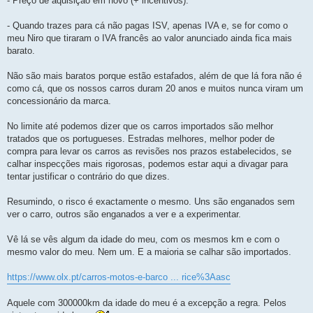
- Preço de aquisição em novo (+ incentivos).
- Quando trazes para cá não pagas ISV, apenas IVA e, se for como o
meu Niro que tiraram o IVA francês ao valor anunciado ainda fica mais
barato.
Não são mais baratos porque estão estafados, além de que lá fora não é
como cá, que os nossos carros duram 20 anos e muitos nunca viram um
concessionário da marca.
No limite até podemos dizer que os carros importados são melhor
tratados que os portugueses. Estradas melhores, melhor poder de
compra para levar os carros as revisões nos prazos estabelecidos, se
calhar inspecções mais rigorosas, podemos estar aqui a divagar para
tentar justificar o contrário do que dizes.
Resumindo, o risco é exactamente o mesmo. Uns são enganados sem
ver o carro, outros são enganados a ver e a experimentar.
Vê lá se vês algum da idade do meu, com os mesmos km e com o
mesmo valor do meu. Nem um. E a maioria se calhar são importados.
https://www.olx.pt/carros-motos-e-barco ... rice%3Aasc
Aquele com 300000km da idade do meu é a excepção a regra. Pelos