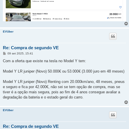
EVUber
Re: Compra de segundo VE
M
09 set 2025, 15:41
e
n
Com a oferta que existe na tesla no Model Y tem:
s
a
g
Model Y LR juniper (Novo) 50.000€ ou 53.000€ (3.000 juro em 48 meses)
e
m
Model Y LR juniper (Novo) Renting com 20.000km/ano, 48 meses, pneus
e seguro e fica por 42.000€, não sei se tem opção de compra, mas se
tiver é a opção mais segura, pois ao fim de 4 anos consegue avaliar a
degradação da bateria e o estado geral do carro.
EVUber
Re: Compra de segundo VE