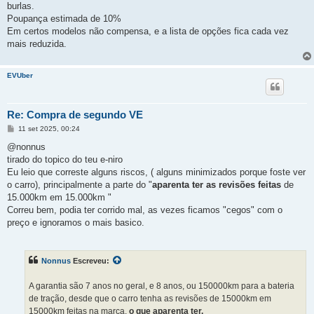
burlas.
Poupança estimada de 10%
Em certos modelos não compensa, e a lista de opções fica cada vez
mais reduzida.
EVUber
Re: Compra de segundo VE
M
11 set 2025, 00:24
e
n
@nonnus
s
tirado do topico do teu e-niro
a
g
Eu leio que correste alguns riscos, ( alguns minimizados porque foste ver
e
o carro), principalmente a parte do "
aparenta ter as revisões feitas
de
m
15.000km em 15.000km "
Correu bem, podia ter corrido mal, as vezes ficamos "cegos" com o
preço e ignoramos o mais basico.
Nonnus
Escreveu:
A garantia são 7 anos no geral, e 8 anos, ou 150000km para a bateria
de tração, desde que o carro tenha as revisões de 15000km em
15000km feitas na marca,
o que aparenta ter.