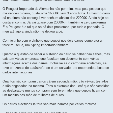
O Peugeot Importado da Alemanha não por mim, mas pela pessoa que
me vendeu o carro, custou-me 16500€ nem 3 anos tinha. O mesmo carro
cá na altura não consegui ver nenhum abaixo dos 22000€. Ainda hoje se
custa encontrar. Já vai quase com 20000km também e zero problemas.
E o Peugeot é o tal que só dá dois problemas, por tudo e por nada. O
meu até agora ainda não me deixou a pé.
Com jeitinho com o dinheiro que poupei nos dois carros comprava um
terceiro, sei lá, um Spring importado também.
Quanto a questão de saber o histórico do carro se calhar não sabes, mas
existem várias empresas que facultam um documento com várias
informações acerca dos carros. Inclusive se o carro teve acidentes, se
teve em zonas de catástrofe, se é um salvado, etc recorrendo a base de
dados internacionais.
Quantos não compram carros cá em segunda mão, vão vê-los, testa-los
e são enganados na mesma. Tens o exemplo dos Leaf que são vendidos
ao desbarato e muitos compram sem terem ideia que depois ficam com
um menino nas mão de milhares de euros.
Os carros electricos lá fora são mais baratos por vários motivos.