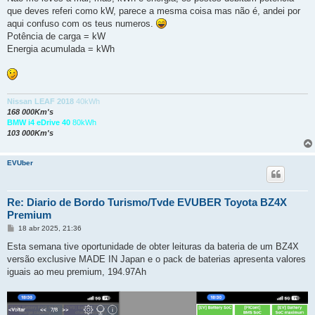
s
que deves referi como kW, parece a mesma coisa mas não é, andei por
a
g
aqui confuso com os teus numeros.
e
Potência de carga = kW
m
Energia acumulada = kWh
Nissan LEAF 2018
40kWh
168 000Km's
BMW i4 eDrive 40
80kWh
103 000Km's
EVUber
Re: Diario de Bordo Turismo/Tvde EVUBER Toyota BZ4X
Premium
M
18 abr 2025, 21:36
e
n
Esta semana tive oportunidade de obter leituras da bateria de um BZ4X
s
versão exclusive MADE IN Japan e o pack de baterias apresenta valores
a
g
iguais ao meu premium, 194.97Ah
e
m