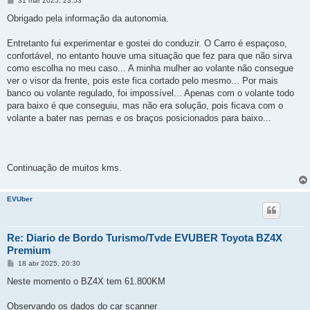
31 mar 2025, 23:53
e
n
Obrigado pela informação da autonomia.
s
a
g
Entretanto fui experimentar e gostei do conduzir. O Carro é espaçoso,
e
confortável, no entanto houve uma situação que fez para que não sirva
m
como escolha no meu caso... A minha mulher ao volante não consegue
ver o visor da frente, pois este fica cortado pelo mesmo... Por mais
banco ou volante regulado, foi impossível... Apenas com o volante todo
para baixo é que conseguiu, mas não era solução, pois ficava com o
volante a bater nas pernas e os braços posicionados para baixo...
Continuação de muitos kms.
EVUber
Re: Diario de Bordo Turismo/Tvde EVUBER Toyota BZ4X
Premium
M
18 abr 2025, 20:30
e
n
Neste momento o BZ4X tem 61.800KM
s
a
g
Observando os dados do car scanner