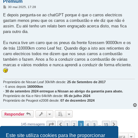
Premium
M
30 mai 2025, 17:28
e
n
E depois pergunta-se ao chatGPT porque é que o carros electricos
s
gastam menos pneu que os carros a combustão e ele diz que não é
a
g
assim. Eu até tenho um relato bem engraçado acerca disto, mas fica
e
para outro dia.
m
Eu nunca tive um carro que os pneus da frente fizessem 90000km e os
de trás 110000km como Leaf fez. Quando digo a isto aos reticentes do
carro electricos todos me dizem que nos seus carros a combustão
também o fazem. Anos a fio a conduzir carros a combustão de várias
marcas e vários modelos e nunca aprendi a conduzir de forma eficiente.
Proprietário de Nissan Leaf 30kWh desde:
25 de Setembro de 2017
- 6 anos depois
160000km
-
30 de setembro 2024 entregue a Nissan ao abrigo da garantia para abate.
Proprietário de Kia e-Niro 64kWh desde:
05 de julho 2024
Proprietário de Peugeot e2008 desde:
07 de dezembro 2024
Responder
Página
3
de
15
1
2
3
4
5
15
Anterior
Próximo
145 mensagens
...
Este site utiliza cookies para lhe proporcionar
Ir para