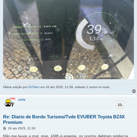
Última edição por
EVUber
em 18 abr 2025, 21:58, editado 2 vezes no total.
civic
Re: Diario de Bordo Turismo/Tvde EVUBER Toyota BZ4X
Premium
M
18 abr 2025, 21:30
e
n
Não me leves a mal, mas, kWh é energia, os postos debitam potência