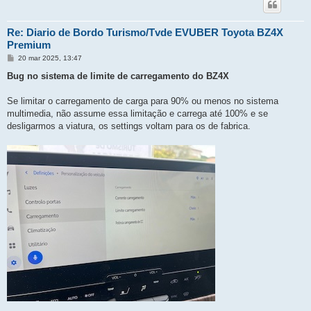
Re: Diario de Bordo Turismo/Tvde EVUBER Toyota BZ4X
Premium
M
20 mar 2025, 13:47
e
n
Bug no sistema de limite de carregamento do BZ4X
s
a
g
Se limitar o carregamento de carga para 90% ou menos no sistema
e
multimedia, não assume essa limitação e carrega até 100% e se
m
desligarmos a viatura, os settings voltam para os de fabrica.