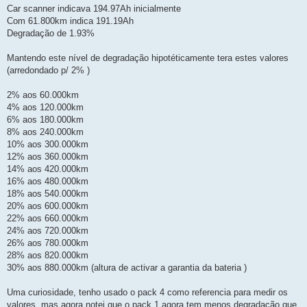
e
Car scanner indicava 194.97Ah inicialmente
m
Com 61.800km indica 191.19Ah
Degradação de 1.93%
Mantendo este nível de degradação hipotéticamente tera estes valores
(arredondado p/ 2% )
2% aos 60.000km
4% aos 120.000km
6% aos 180.000km
8% aos 240.000km
10% aos 300.000km
12% aos 360.000km
14% aos 420.000km
16% aos 480.000km
18% aos 540.000km
20% aos 600.000km
22% aos 660.000km
24% aos 720.000km
26% aos 780.000km
28% aos 820.000km
30% aos 880.000km (altura de activar a garantia da bateria )
Uma curiosidade, tenho usado o pack 4 como referencia para medir os
valores, mas agora notei que o pack 1 agora tem menos degradação que