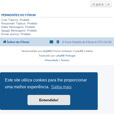
Ir para
PERMISSÕES DO FÓRUM
Criar Tópicos: Proibido
Responder Tópicos: Proibido
Editar Mensagens: Proibido
Apagar Mensagens: Proibido
Enviar anexos: Proibido
Índice do Fórum
O Fuso Horário do Fórum é
UTC+01:00
Desenvolvido por
phpBB
® Forum Software © phpBB Limited
Traduzido por:
phpBB Portugal
Privacidade
|
Termos
Este site utiliza cookies para lhe proporcionar
uma melhor experiência.
Saiba mais
Entendido!