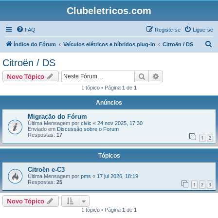
Clubeletricos.com
FAQ
Registe-se
Ligue-se
P
Índice do Fórum
Veículos elétricos e híbridos plug-in
Citroën / DS
e
Citroën / DS
s
Pesquisar
Pesquisa avançada
Novo Tópico
q
1 tópico • Página
1
de
1
u
Anúncios
i
s
Migração do Fórum
Última Mensagem por
civic
«
24 nov 2025, 17:30
a
Enviado em
Discussão sobre o Forum
Respostas:
17
r
1
2
Tópicos
Citroën e-C3
Última Mensagem por
pms
«
17 jul 2026, 18:19
Respostas:
25
1
2
3
Novo Tópico
1 tópico • Página
1
de
1