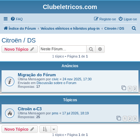
Clubeletricos.com
FAQ
Registe-se
Ligue-se
P
Índice do Fórum
Veículos elétricos e híbridos plug-in
Citroën / DS
e
Citroën / DS
s
Pesquisar
Pesquisa avançada
Novo Tópico
q
1 tópico • Página
1
de
1
u
Anúncios
i
s
Migração do Fórum
Última Mensagem por
civic
«
24 nov 2025, 17:30
a
Enviado em
Discussão sobre o Forum
Respostas:
17
r
1
2
Tópicos
Citroën e-C3
Última Mensagem por
pms
«
17 jul 2026, 18:19
Respostas:
25
1
2
3
Novo Tópico
1 tópico • Página
1
de
1