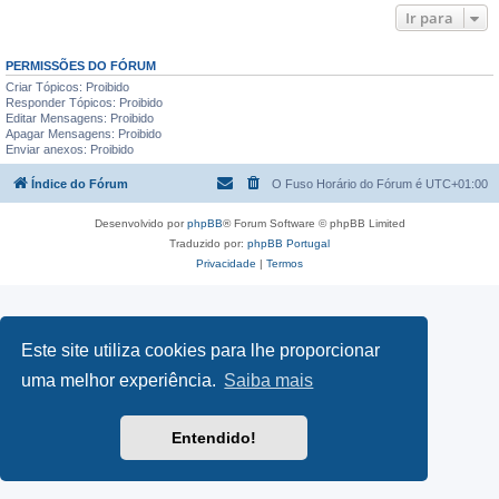
Ir para
PERMISSÕES DO FÓRUM
Criar Tópicos: Proibido
Responder Tópicos: Proibido
Editar Mensagens: Proibido
Apagar Mensagens: Proibido
Enviar anexos: Proibido
Índice do Fórum
O Fuso Horário do Fórum é
UTC+01:00
Desenvolvido por
phpBB
® Forum Software © phpBB Limited
Traduzido por:
phpBB Portugal
Privacidade
|
Termos
Este site utiliza cookies para lhe proporcionar
uma melhor experiência.
Saiba mais
Entendido!