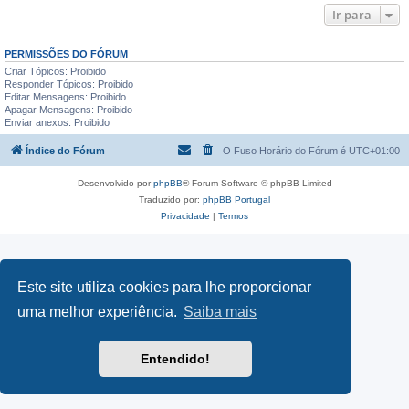
Ir para
PERMISSÕES DO FÓRUM
Criar Tópicos: Proibido
Responder Tópicos: Proibido
Editar Mensagens: Proibido
Apagar Mensagens: Proibido
Enviar anexos: Proibido
Índice do Fórum
O Fuso Horário do Fórum é
UTC+01:00
Desenvolvido por
phpBB
® Forum Software © phpBB Limited
Traduzido por:
phpBB Portugal
Privacidade
|
Termos
Este site utiliza cookies para lhe proporcionar
uma melhor experiência.
Saiba mais
Entendido!