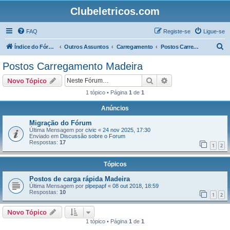
Clubeletricos.com
FAQ
Registe-se
Ligue-se
P
Índice do Fórum
Outros Assuntos
Carregamento
Postos Carregamento Madeira
e
Postos Carregamento Madeira
s
Pesquisar
Pesquisa avançada
Novo Tópico
q
1 tópico • Página
1
de
1
u
Anúncios
i
s
Migração do Fórum
Última Mensagem por
civic
«
24 nov 2025, 17:30
a
Enviado em
Discussão sobre o Forum
Respostas:
17
r
1
2
Tópicos
Postos de carga rápida Madeira
Última Mensagem por
plpepapf
«
08 out 2018, 18:59
Respostas:
10
1
2
Novo Tópico
1 tópico • Página
1
de
1