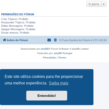
Ir para
PERMISSÕES DO FÓRUM
Criar Tópicos: Proibido
Responder Tópicos: Proibido
Editar Mensagens: Proibido
Apagar Mensagens: Proibido
Enviar anexos: Proibido
Índice do Fórum
O Fuso Horário do Fórum é
UTC+01:00
Desenvolvido por
phpBB
® Forum Software © phpBB Limited
Traduzido por:
phpBB Portugal
Privacidade
|
Termos
Este site utiliza cookies para lhe proporcionar
uma melhor experiência.
Saiba mais
Entendido!