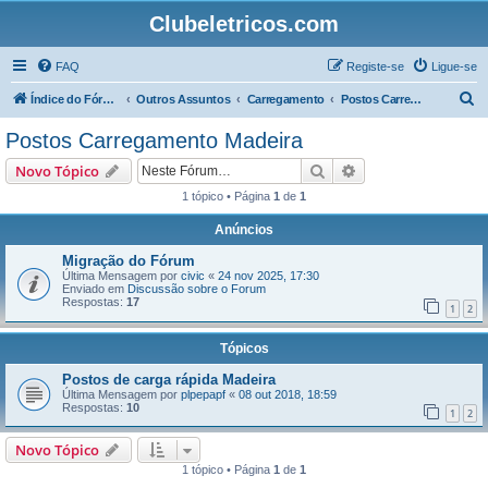
Clubeletricos.com
FAQ
Registe-se
Ligue-se
P
Índice do Fórum
Outros Assuntos
Carregamento
Postos Carregamento Madeira
e
Postos Carregamento Madeira
s
Pesquisar
Pesquisa avançada
Novo Tópico
q
1 tópico • Página
1
de
1
u
Anúncios
i
s
Migração do Fórum
Última Mensagem por
civic
«
24 nov 2025, 17:30
a
Enviado em
Discussão sobre o Forum
Respostas:
17
r
1
2
Tópicos
Postos de carga rápida Madeira
Última Mensagem por
plpepapf
«
08 out 2018, 18:59
Respostas:
10
1
2
Novo Tópico
1 tópico • Página
1
de
1