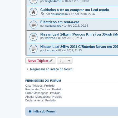
por
hughfr4nc15
»
10 dez 2019, 01:18
Cuidados a ter ao comprar um Leaf usado
por
claudiaribeiro
»
12 dez 2018, 22:47
Eléctricos em rent-a-car
por
santanamos
»
14 fev 2018, 00:18
Nissan Leaf 24kwh (Poucos Km´s) ou 30kwh (M
por
kartzao
»
06 set 2019, 02:54
Nissan Leaf 24Kw 2011 C/Baterias Novas em 201
por
kartzao
»
07 set 2019, 11:23
Novo Tópico
Regressar ao índice do fórum
PERMISSÕES DO FÓRUM
Criar Tópicos: Proibido
Responder Tópicos: Proibido
Editar Mensagens: Proibido
Apagar Mensagens: Proibido
Enviar anexos: Proibido
Índice do Fórum