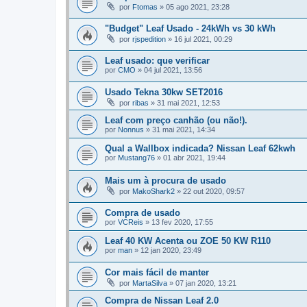
por
Ftomas
»
05 ago 2021, 23:28
"Budget" Leaf Usado - 24kWh vs 30 kWh
por
rjspedition
»
16 jul 2021, 00:29
Leaf usado: que verificar
por
CMO
»
04 jul 2021, 13:56
Usado Tekna 30kw SET2016
por
ribas
»
31 mai 2021, 12:53
Leaf com preço canhão (ou não!).
por
Nonnus
»
31 mai 2021, 14:34
Qual a Wallbox indicada? Nissan Leaf 62kwh
por
Mustang76
»
01 abr 2021, 19:44
Mais um à procura de usado
por
MakoShark2
»
22 out 2020, 09:57
Compra de usado
por
VCReis
»
13 fev 2020, 17:55
Leaf 40 KW Acenta ou ZOE 50 KW R110
por
man
»
12 jan 2020, 23:49
Cor mais fácil de manter
por
MartaSilva
»
07 jan 2020, 13:21
Compra de Nissan Leaf 2.0