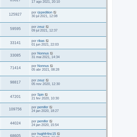
85027
17 ago 2021, 20:10
por
rjspedition
125927
30 jul 2021, 12:08
por
zeuz
59595
09 jul 2021, 12:37
por
ribas
33141
01 jun 2021, 22:03
por
Nonnus
33085
31 mai 2021, 14:34
por
Nonnus
71414
05 abr 2021, 08:28
por
zeuz
98817
05 nov 2020, 12:30
por
Spin
47201
21 fev 2020, 10:30
por
pemifer
109756
24 jan 2020, 18:27
por
pemifer
44024
24 jan 2020, 15:54
por
hughfr4nc15
68605