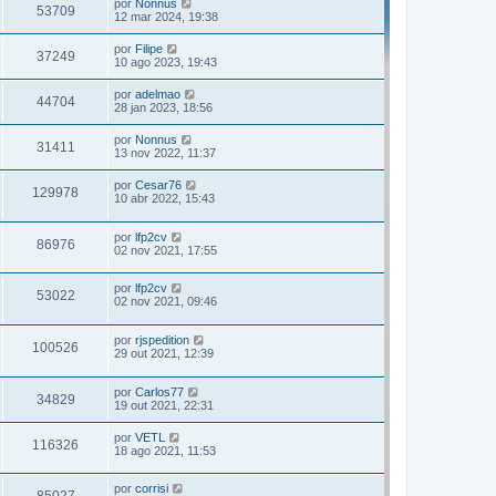
por
Nonnus
53709
12 mar 2024, 19:38
por
Filipe
37249
10 ago 2023, 19:43
por
adelmao
44704
28 jan 2023, 18:56
por
Nonnus
31411
13 nov 2022, 11:37
por
Cesar76
129978
10 abr 2022, 15:43
por
lfp2cv
86976
02 nov 2021, 17:55
por
lfp2cv
53022
02 nov 2021, 09:46
por
rjspedition
100526
29 out 2021, 12:39
por
Carlos77
34829
19 out 2021, 22:31
por
VETL
116326
18 ago 2021, 11:53
por
corrisi