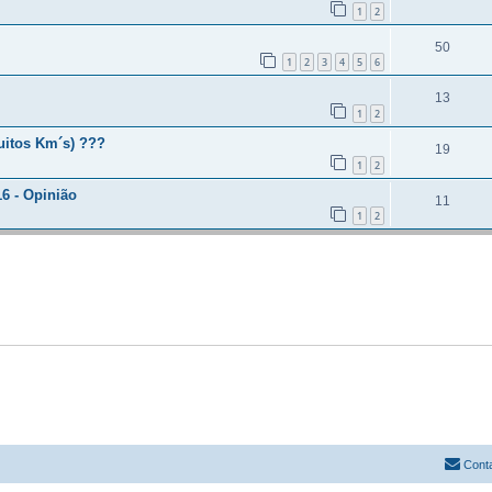
1
2
50
1
2
3
4
5
6
13
1
2
uitos Km´s) ???
19
1
2
6 - Opinião
11
1
2
Cont