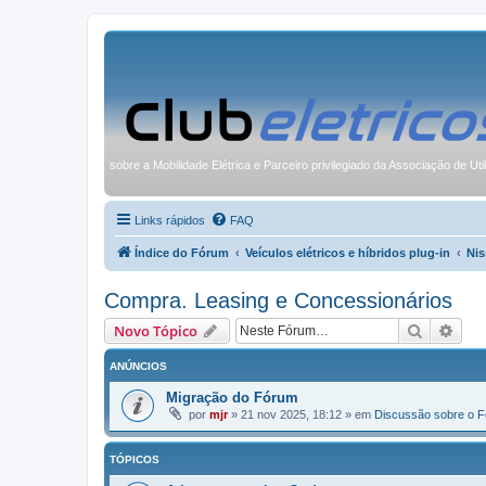
sobre a Mobilidade Elétrica e Parceiro privilegiado da Associação de Uti
Links rápidos
FAQ
Índice do Fórum
Veículos elétricos e híbridos plug-in
Nis
Compra. Leasing e Concessionários
Pesquisa
Pesq
Novo Tópico
ANÚNCIOS
Migração do Fórum
por
mjr
»
21 nov 2025, 18:12
» em
Discussão sobre o 
TÓPICOS