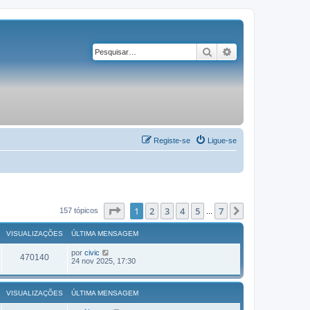
Pesquisar
Pesquisa avançad
Registe-se
Ligue-se
Página
1
de
7
1
2
3
4
5
7
Próximo
157 tópicos
...
VISUALIZAÇÕES
ÚLTIMA MENSAGEM
por
civic
470140
24 nov 2025, 17:30
VISUALIZAÇÕES
ÚLTIMA MENSAGEM