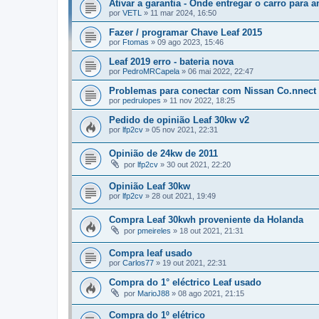
Ativar a garantia - Onde entregar o carro para a
por
VETL
»
11 mar 2024, 16:50
Fazer / programar Chave Leaf 2015
por
Ftomas
»
09 ago 2023, 15:46
Leaf 2019 erro - bateria nova
por
PedroMRCapela
»
06 mai 2022, 22:47
Problemas para conectar com Nissan Co.nnect
por
pedrulopes
»
11 nov 2022, 18:25
Pedido de opinião Leaf 30kw v2
por
lfp2cv
»
05 nov 2021, 22:31
Opinião de 24kw de 2011
por
lfp2cv
»
30 out 2021, 22:20
Opinião Leaf 30kw
por
lfp2cv
»
28 out 2021, 19:49
Compra Leaf 30kwh proveniente da Holanda
por
pmeireles
»
18 out 2021, 21:31
Compra leaf usado
por
Carlos77
»
19 out 2021, 22:31
Compra do 1° eléctrico Leaf usado
por
MarioJ88
»
08 ago 2021, 21:15
Compra do 1º elétrico