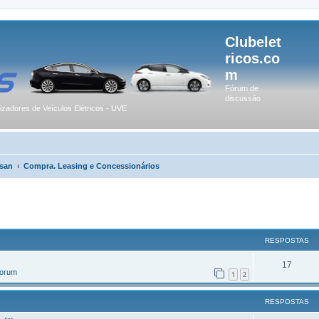
Clubelet
ricos.co
m
Fórum de
discussão
lizadores de Veículos Elétricos - UVE
san
Compra. Leasing e Concessionários
r
uisa avançada
RESPOSTAS
17
Forum
1
2
RESPOSTAS