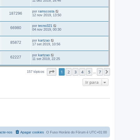
11 dez 2019, 16:46
por
ramscosta
187296
12 nov 2019, 13:50
por
tecno321
66980
04 nov 2019, 00:30
por
kartzao
85872
17 set 2019, 10:56
por
kartzao
62227
11 set 2019, 22:25
Página
1
de
7
1
2
3
4
5
7
Próximo
157 tópicos
...
Ir para
acte-nos
Apagar cookies
O Fuso Horário do Fórum é
UTC+01:00