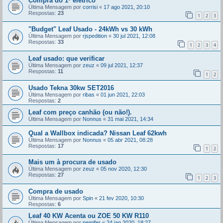
Compra do 1º elétrico
Última Mensagem por
corrisi
«
17 ago 2021, 20:10
Respostas:
23
1
2
3
"Budget" Leaf Usado - 24kWh vs 30 kWh
Última Mensagem por
rjspedition
«
30 jul 2021, 12:08
Respostas:
33
1
2
3
4
Leaf usado: que verificar
Última Mensagem por
zeuz
«
09 jul 2021, 12:37
Respostas:
11
1
2
Usado Tekna 30kw SET2016
Última Mensagem por
ribas
«
01 jun 2021, 22:03
Respostas:
2
Leaf com preço canhão (ou não!).
Última Mensagem por
Nonnus
«
31 mai 2021, 14:34
Qual a Wallbox indicada? Nissan Leaf 62kwh
Última Mensagem por
Nonnus
«
05 abr 2021, 08:28
Respostas:
17
1
2
Mais um à procura de usado
Última Mensagem por
zeuz
«
05 nov 2020, 12:30
Respostas:
27
1
2
3
Compra de usado
Última Mensagem por
Spin
«
21 fev 2020, 10:30
Respostas:
6
Leaf 40 KW Acenta ou ZOE 50 KW R110
Última Mensagem por
pemifer
«
24 jan 2020, 18:27