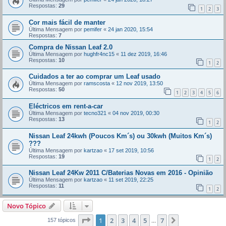
Respostas:
29
1
2
3
Cor mais fácil de manter
Última Mensagem por
pemifer
«
24 jan 2020, 15:54
Respostas:
7
Compra de Nissan Leaf 2.0
Última Mensagem por
hughfr4nc15
«
11 dez 2019, 16:46
Respostas:
10
1
2
Cuidados a ter ao comprar um Leaf usado
Última Mensagem por
ramscosta
«
12 nov 2019, 13:50
Respostas:
50
1
2
3
4
5
6
Eléctricos em rent-a-car
Última Mensagem por
tecno321
«
04 nov 2019, 00:30
Respostas:
13
1
2
Nissan Leaf 24kwh (Poucos Km´s) ou 30kwh (Muitos Km´s)
???
Última Mensagem por
kartzao
«
17 set 2019, 10:56
Respostas:
19
1
2
Nissan Leaf 24Kw 2011 C/Baterias Novas em 2016 - Opinião
Última Mensagem por
kartzao
«
11 set 2019, 22:25
Respostas:
11
1
2
Novo Tópico
Página
1
de
7
1
2
3
4
5
7
Próximo
157 tópicos
...