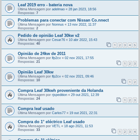
Leaf 2019 erro - bateria nova
Última Mensagem por
adelmao
«
28 jan 2023, 18:56
Respostas:
7
Problemas para conectar com Nissan Co.nnect
Última Mensagem por
Nonnus
«
13 nov 2022, 11:37
Respostas:
2
Pedido de opinião Leaf 30kw v2
Última Mensagem por
Cesar76
«
10 abr 2022, 15:43
Respostas:
40
1
2
3
4
5
Opinião de 24kw de 2011
Última Mensagem por
lfp2cv
«
02 nov 2021, 17:55
Respostas:
21
1
2
3
Opinião Leaf 30kw
Última Mensagem por
lfp2cv
«
02 nov 2021, 09:46
Respostas:
10
1
2
Compra Leaf 30kwh proveniente da Holanda
Última Mensagem por
rjspedition
«
29 out 2021, 12:39
Respostas:
24
1
2
3
Compra leaf usado
Última Mensagem por
Carlos77
«
19 out 2021, 22:31
Compra do 1° eléctrico Leaf usado
Última Mensagem por
VETL
«
18 ago 2021, 11:53
Respostas:
33
1
2
3
4