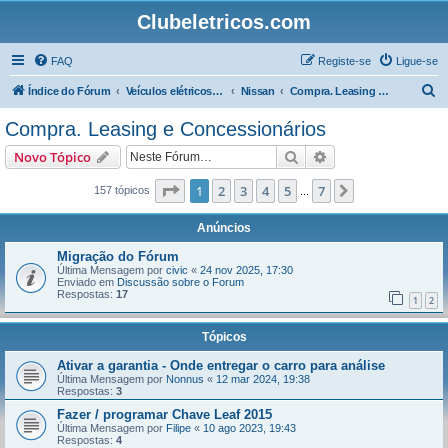
Clubeletricos.com
FAQ
Registe-se
Ligue-se
P
Índice do Fórum
Veículos elétricos e híbridos plug-in
Nissan
Compra. Leasing e Concessionários
e
Compra. Leasing e Concessionários
s
Pesquisar
Pesquisa avançada
Novo Tópico
q
u
Página
1
de
7
1
2
3
4
5
7
Próximo
157 tópicos
...
i
Anúncios
s
Migração do Fórum
a
Última Mensagem por
civic
«
24 nov 2025, 17:30
Enviado em
Discussão sobre o Forum
r
Respostas:
17
1
2
Tópicos
Ativar a garantia - Onde entregar o carro para análise
Última Mensagem por
Nonnus
«
12 mar 2024, 19:38
Respostas:
3
Fazer / programar Chave Leaf 2015
Última Mensagem por
Filipe
«
10 ago 2023, 19:43
Respostas:
4