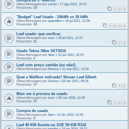
Compra do 1º elétrico
Última Mensagem por
corrisi
«
17 ago 2021, 20:10
Respostas:
23
1
2
3
"Budget" Leaf Usado - 24kWh vs 30 kWh
Última Mensagem por
rjspedition
«
30 jul 2021, 12:08
Respostas:
33
1
2
3
4
Leaf usado: que verificar
Última Mensagem por
zeuz
«
09 jul 2021, 12:37
Respostas:
11
1
2
Usado Tekna 30kw SET2016
Última Mensagem por
ribas
«
01 jun 2021, 22:03
Respostas:
2
Leaf com preço canhão (ou não!).
Última Mensagem por
Nonnus
«
31 mai 2021, 14:34
Qual a Wallbox indicada? Nissan Leaf 62kwh
Última Mensagem por
Nonnus
«
05 abr 2021, 08:28
Respostas:
17
1
2
Mais um à procura de usado
Última Mensagem por
zeuz
«
05 nov 2020, 12:30
Respostas:
27
1
2
3
Compra de usado
Última Mensagem por
Spin
«
21 fev 2020, 10:30
Respostas:
6
Leaf 40 KW Acenta ou ZOE 50 KW R110
Última Mensagem por
pemifer
«
24 jan 2020, 18:27