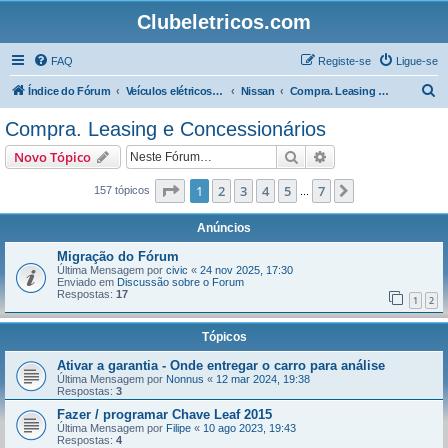
Clubeletricos.com
FAQ
Registe-se
Ligue-se
P
Índice do Fórum
Veículos elétricos e híbridos plug-in
Nissan
Compra. Leasing e Concessionários
e
Compra. Leasing e Concessionários
s
Pesquisar
Pesquisa avançada
Novo Tópico
q
u
Página
1
de
7
1
2
3
4
5
7
Próximo
157 tópicos
...
i
Anúncios
s
Migração do Fórum
a
Última Mensagem por
civic
«
24 nov 2025, 17:30
Enviado em
Discussão sobre o Forum
r
Respostas:
17
1
2
Tópicos
Ativar a garantia - Onde entregar o carro para análise
Última Mensagem por
Nonnus
«
12 mar 2024, 19:38
Respostas:
3
Fazer / programar Chave Leaf 2015
Última Mensagem por
Filipe
«
10 ago 2023, 19:43
Respostas:
4