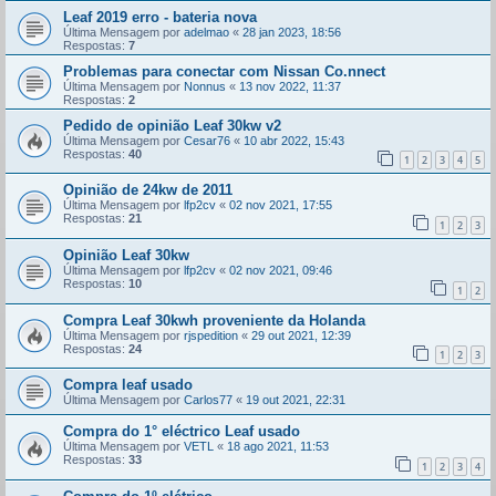
Leaf 2019 erro - bateria nova
Última Mensagem por
adelmao
«
28 jan 2023, 18:56
Respostas:
7
Problemas para conectar com Nissan Co.nnect
Última Mensagem por
Nonnus
«
13 nov 2022, 11:37
Respostas:
2
Pedido de opinião Leaf 30kw v2
Última Mensagem por
Cesar76
«
10 abr 2022, 15:43
Respostas:
40
1
2
3
4
5
Opinião de 24kw de 2011
Última Mensagem por
lfp2cv
«
02 nov 2021, 17:55
Respostas:
21
1
2
3
Opinião Leaf 30kw
Última Mensagem por
lfp2cv
«
02 nov 2021, 09:46
Respostas:
10
1
2
Compra Leaf 30kwh proveniente da Holanda
Última Mensagem por
rjspedition
«
29 out 2021, 12:39
Respostas:
24
1
2
3
Compra leaf usado
Última Mensagem por
Carlos77
«
19 out 2021, 22:31
Compra do 1° eléctrico Leaf usado
Última Mensagem por
VETL
«
18 ago 2021, 11:53
Respostas:
33
1
2
3
4