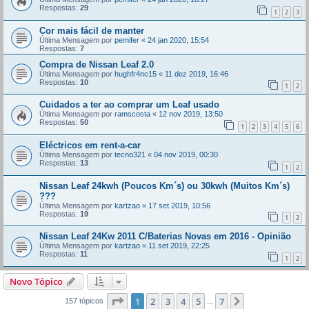
Respostas:
29
1
2
3
Cor mais fácil de manter
Última Mensagem por
pemifer
«
24 jan 2020, 15:54
Respostas:
7
Compra de Nissan Leaf 2.0
Última Mensagem por
hughfr4nc15
«
11 dez 2019, 16:46
Respostas:
10
1
2
Cuidados a ter ao comprar um Leaf usado
Última Mensagem por
ramscosta
«
12 nov 2019, 13:50
Respostas:
50
1
2
3
4
5
6
Eléctricos em rent-a-car
Última Mensagem por
tecno321
«
04 nov 2019, 00:30
Respostas:
13
1
2
Nissan Leaf 24kwh (Poucos Km´s) ou 30kwh (Muitos Km´s)
???
Última Mensagem por
kartzao
«
17 set 2019, 10:56
Respostas:
19
1
2
Nissan Leaf 24Kw 2011 C/Baterias Novas em 2016 - Opinião
Última Mensagem por
kartzao
«
11 set 2019, 22:25
Respostas:
11
1
2
Novo Tópico
Página
1
de
7
1
2
3
4
5
7
Próximo
157 tópicos
...