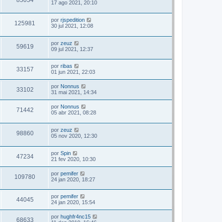
85054
17 ago 2021, 20:10
por
rjspedition
125981
30 jul 2021, 12:08
por
zeuz
59619
09 jul 2021, 12:37
por
ribas
33157
01 jun 2021, 22:03
por
Nonnus
33102
31 mai 2021, 14:34
por
Nonnus
71442
05 abr 2021, 08:28
por
zeuz
98860
05 nov 2020, 12:30
por
Spin
47234
21 fev 2020, 10:30
por
pemifer
109780
24 jan 2020, 18:27
por
pemifer
44045
24 jan 2020, 15:54
por
hughfr4nc15
68633