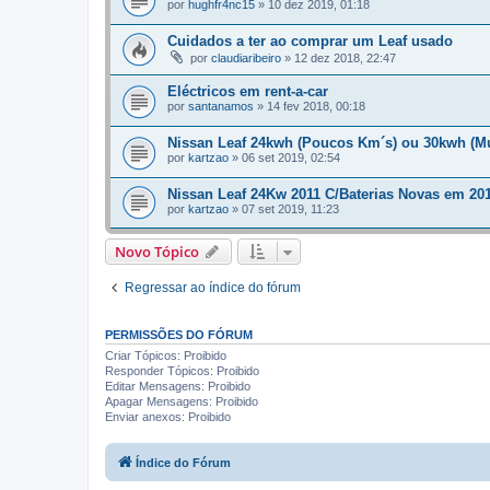
por
hughfr4nc15
»
10 dez 2019, 01:18
Cuidados a ter ao comprar um Leaf usado
por
claudiaribeiro
»
12 dez 2018, 22:47
Eléctricos em rent-a-car
por
santanamos
»
14 fev 2018, 00:18
Nissan Leaf 24kwh (Poucos Km´s) ou 30kwh (M
por
kartzao
»
06 set 2019, 02:54
Nissan Leaf 24Kw 2011 C/Baterias Novas em 201
por
kartzao
»
07 set 2019, 11:23
Novo Tópico
Regressar ao índice do fórum
PERMISSÕES DO FÓRUM
Criar Tópicos: Proibido
Responder Tópicos: Proibido
Editar Mensagens: Proibido
Apagar Mensagens: Proibido
Enviar anexos: Proibido
Índice do Fórum