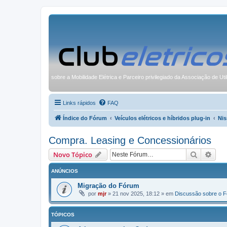
sobre a Mobilidade Elétrica e Parceiro privilegiado da Associação de Uti
Links rápidos
FAQ
Índice do Fórum
Veículos elétricos e híbridos plug-in
Nis
Compra. Leasing e Concessionários
Pesquisa
Pesq
Novo Tópico
ANÚNCIOS
Migração do Fórum
por
mjr
»
21 nov 2025, 18:12
» em
Discussão sobre o 
TÓPICOS