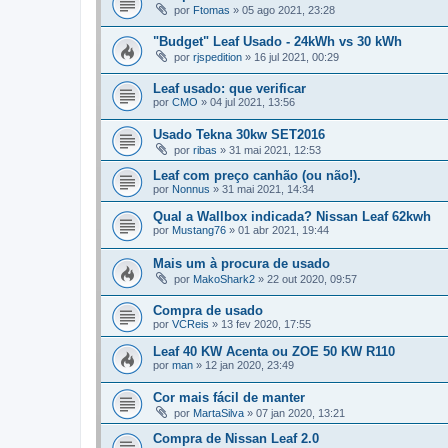
por
Ftomas
»
05 ago 2021, 23:28
"Budget" Leaf Usado - 24kWh vs 30 kWh
por
rjspedition
»
16 jul 2021, 00:29
Leaf usado: que verificar
por
CMO
»
04 jul 2021, 13:56
Usado Tekna 30kw SET2016
por
ribas
»
31 mai 2021, 12:53
Leaf com preço canhão (ou não!).
por
Nonnus
»
31 mai 2021, 14:34
Qual a Wallbox indicada? Nissan Leaf 62kwh
por
Mustang76
»
01 abr 2021, 19:44
Mais um à procura de usado
por
MakoShark2
»
22 out 2020, 09:57
Compra de usado
por
VCReis
»
13 fev 2020, 17:55
Leaf 40 KW Acenta ou ZOE 50 KW R110
por
man
»
12 jan 2020, 23:49
Cor mais fácil de manter
por
MartaSilva
»
07 jan 2020, 13:21
Compra de Nissan Leaf 2.0