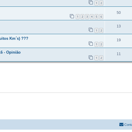
1
2
50
1
2
3
4
5
6
13
1
2
uitos Km´s) ???
19
1
2
6 - Opinião
11
1
2
Cont