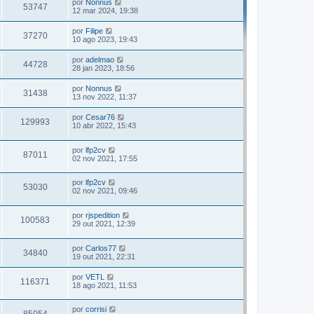
por
Nonnus
53747
12 mar 2024, 19:38
por
Filipe
37270
10 ago 2023, 19:43
por
adelmao
44728
28 jan 2023, 18:56
por
Nonnus
31438
13 nov 2022, 11:37
por
Cesar76
129993
10 abr 2022, 15:43
por
lfp2cv
87011
02 nov 2021, 17:55
por
lfp2cv
53030
02 nov 2021, 09:46
por
rjspedition
100583
29 out 2021, 12:39
por
Carlos77
34840
19 out 2021, 22:31
por
VETL
116371
18 ago 2021, 11:53
por
corrisi