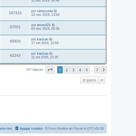
11 dez 2019, 16:46
por
ramscosta
187333
12 nov 2019, 13:50
por
tecno321
67001
04 nov 2019, 00:30
por
kartzao
85920
17 set 2019, 10:56
por
kartzao
62243
11 set 2019, 22:25
Página
1
de
7
1
2
3
4
5
7
Próximo
157 tópicos
...
Ir para
acte-nos
Apagar cookies
O Fuso Horário do Fórum é
UTC+01:00