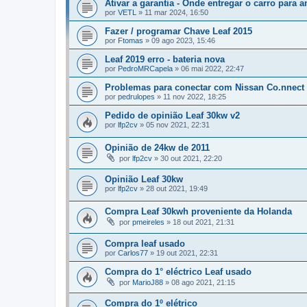
Ativar a garantia - Onde entregar o carro para a
por
VETL
»
11 mar 2024, 16:50
Fazer / programar Chave Leaf 2015
por
Ftomas
»
09 ago 2023, 15:46
Leaf 2019 erro - bateria nova
por
PedroMRCapela
»
06 mai 2022, 22:47
Problemas para conectar com Nissan Co.nnect
por
pedrulopes
»
11 nov 2022, 18:25
Pedido de opinião Leaf 30kw v2
por
lfp2cv
»
05 nov 2021, 22:31
Opinião de 24kw de 2011
por
lfp2cv
»
30 out 2021, 22:20
Opinião Leaf 30kw
por
lfp2cv
»
28 out 2021, 19:49
Compra Leaf 30kwh proveniente da Holanda
por
pmeireles
»
18 out 2021, 21:31
Compra leaf usado
por
Carlos77
»
19 out 2021, 22:31
Compra do 1° eléctrico Leaf usado
por
MarioJ88
»
08 ago 2021, 21:15
Compra do 1º elétrico