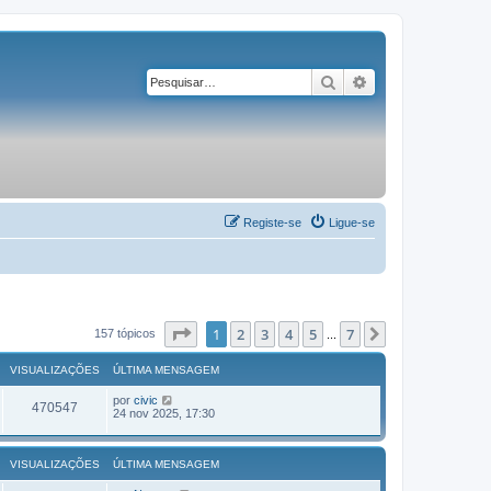
Pesquisar
Pesquisa avançad
Registe-se
Ligue-se
Página
1
de
7
1
2
3
4
5
7
Próximo
157 tópicos
...
VISUALIZAÇÕES
ÚLTIMA MENSAGEM
por
civic
470547
24 nov 2025, 17:30
VISUALIZAÇÕES
ÚLTIMA MENSAGEM