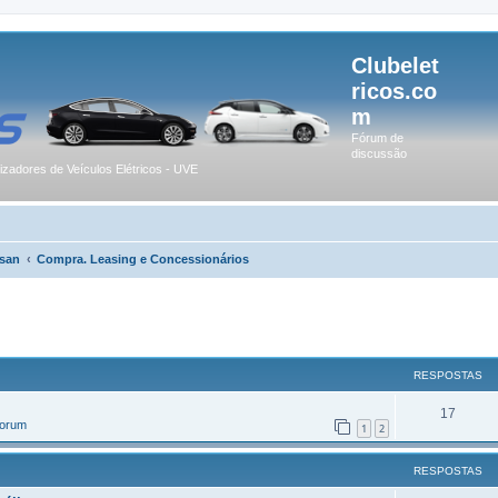
Clubelet
ricos.co
m
Fórum de
discussão
lizadores de Veículos Elétricos - UVE
san
Compra. Leasing e Concessionários
r
uisa avançada
RESPOSTAS
17
Forum
1
2
RESPOSTAS