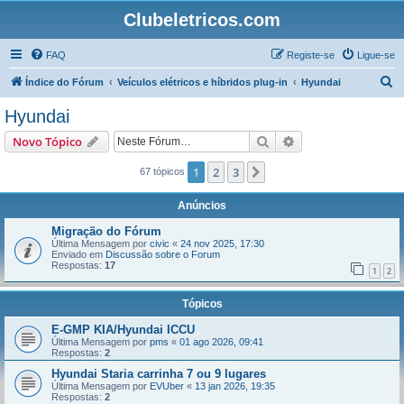
Clubeletricos.com
FAQ
Registe-se
Ligue-se
P
Índice do Fórum
Veículos elétricos e híbridos plug-in
Hyundai
e
Hyundai
s
Pesquisar
Pesquisa avançada
Novo Tópico
q
u
1
2
3
Próximo
67 tópicos
i
Anúncios
s
Migração do Fórum
a
Última Mensagem por
civic
«
24 nov 2025, 17:30
Enviado em
Discussão sobre o Forum
r
Respostas:
17
1
2
Tópicos
E-GMP KIA/Hyundai ICCU
Última Mensagem por
pms
«
01 ago 2026, 09:41
Respostas:
2
Hyundai Staria carrinha 7 ou 9 lugares
Última Mensagem por
EVUber
«
13 jan 2026, 19:35
Respostas:
2