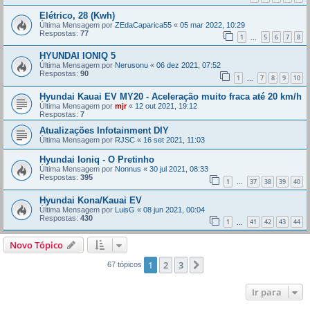
Elétrico, 28 (Kwh)
Última Mensagem por
ZEdaCaparica55
«
05 mar 2022, 10:29
Respostas:
77
1
5
6
7
8
...
HYUNDAI IONIQ 5
Última Mensagem por
Nerusonu
«
06 dez 2021, 07:52
Respostas:
90
1
7
8
9
10
...
Hyundai Kauai EV MY20 - Aceleração muito fraca até 20 km/h
Última Mensagem por
mjr
«
12 out 2021, 19:12
Respostas:
7
Atualizações Infotainment DIY
Última Mensagem por
RJSC
«
16 set 2021, 11:03
Hyundai Ioniq - O Pretinho
Última Mensagem por
Nonnus
«
30 jul 2021, 08:33
Respostas:
395
1
37
38
39
40
...
Hyundai Kona/Kauai EV
Última Mensagem por
LuisG
«
08 jun 2021, 00:04
Respostas:
430
1
41
42
43
44
...
Novo Tópico
1
2
3
Próximo
67 tópicos
Ir para