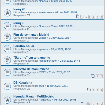
Última Mensagem por
Nonnus
«
12 dez 2023, 05:47
Respostas:
7
Ioniq 28
Última Mensagem por
sweatmania
«
02 nov 2023, 15:52
Respostas:
73
1
5
6
7
8
...
Ioniq 6
Última Mensagem por
Nonnus
«
03 nov 2022, 20:20
Respostas:
2
Fim de semana a Madrid
Última Mensagem por
vitocril
«
01 nov 2022, 18:57
Respostas:
2
Barulho Kauai
Última Mensagem por
sparrow
«
28 jul 2022, 10:33
Respostas:
1
"Barulho" em andamento
Última Mensagem por
joaopedrovaz94
«
23 jul 2022, 14:48
Respostas:
8
Intervalo de manutenção
Última Mensagem por
RJSC
«
28 abr 2022, 08:12
Respostas:
11
1
2
DB Kauaiona
Última Mensagem por
cfvp
«
11 abr 2022, 10:31
Respostas:
20
1
2
3
Hyundai Kauai - FullElectric
Última Mensagem por
FullElectric
«
05 mar 2022, 15:03
Respostas:
43
1
2
3
4
5