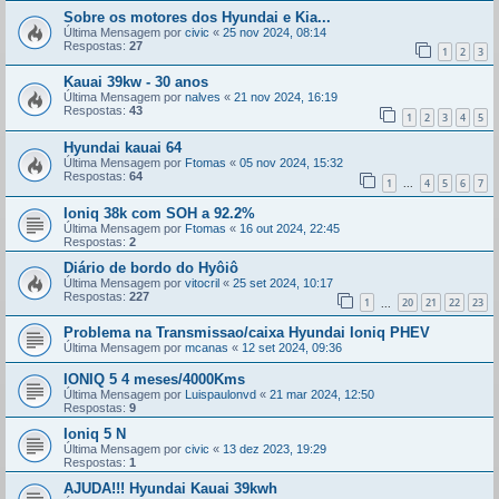
Sobre os motores dos Hyundai e Kia...
Última Mensagem por
civic
«
25 nov 2024, 08:14
Respostas:
27
1
2
3
Kauai 39kw - 30 anos
Última Mensagem por
nalves
«
21 nov 2024, 16:19
Respostas:
43
1
2
3
4
5
Hyundai kauai 64
Última Mensagem por
Ftomas
«
05 nov 2024, 15:32
Respostas:
64
1
4
5
6
7
...
Ioniq 38k com SOH a 92.2%
Última Mensagem por
Ftomas
«
16 out 2024, 22:45
Respostas:
2
Diário de bordo do Hyôiô
Última Mensagem por
vitocril
«
25 set 2024, 10:17
Respostas:
227
1
20
21
22
23
...
Problema na Transmissao/caixa Hyundai Ioniq PHEV
Última Mensagem por
mcanas
«
12 set 2024, 09:36
IONIQ 5 4 meses/4000Kms
Última Mensagem por
Luispaulonvd
«
21 mar 2024, 12:50
Respostas:
9
Ioniq 5 N
Última Mensagem por
civic
«
13 dez 2023, 19:29
Respostas:
1
AJUDA!!! Hyundai Kauai 39kwh