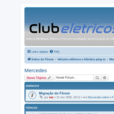
sobre a Mobilidade Elétrica e Parceiro privilegiado da Associação de Uti
Links rápidos
FAQ
Índice do Fórum
Veículos elétricos e híbridos plug-in
Me
Mercedes
Pesquisa
Pesq
Novo Tópico
ANÚNCIOS
Migração do Fórum
por
mjr
»
21 nov 2025, 18:12
» em
Discussão sobre o 
TÓPICOS