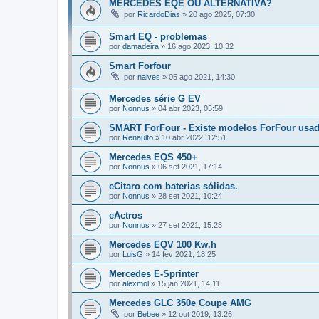
MERCEDES EQE OU ALTERNATIVA?
por
RicardoDias
»
20 ago 2025, 07:30
Smart EQ - problemas
por
damadeira
»
16 ago 2023, 10:32
Smart Forfour
por
nalves
»
05 ago 2021, 14:30
Mercedes série G EV
por
Nonnus
»
04 abr 2023, 05:59
SMART ForFour - Existe modelos ForFour usado
por
Renaulto
»
10 abr 2022, 12:51
Mercedes EQS 450+
por
Nonnus
»
06 set 2021, 17:14
eCitaro com baterias sólidas.
por
Nonnus
»
28 set 2021, 10:24
eActros
por
Nonnus
»
27 set 2021, 15:23
Mercedes EQV 100 Kw.h
por
LuisG
»
14 fev 2021, 18:25
Mercedes E-Sprinter
por
alexmol
»
15 jan 2021, 14:11
Mercedes GLC 350e Coupe AMG
por
Bebee
»
12 out 2019, 13:26