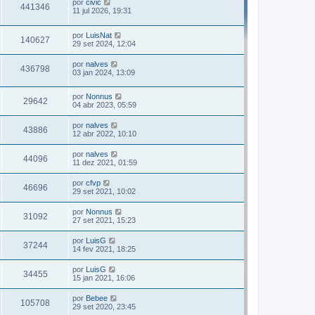
por
civic
441346
11 jul 2026, 19:31
por
LuisNat
140627
29 set 2024, 12:04
por
nalves
436798
03 jan 2024, 13:09
por
Nonnus
29642
04 abr 2023, 05:59
por
nalves
43886
12 abr 2022, 10:10
por
nalves
44096
11 dez 2021, 01:59
por
cfvp
46696
29 set 2021, 10:02
por
Nonnus
31092
27 set 2021, 15:23
por
LuisG
37244
14 fev 2021, 18:25
por
LuisG
34455
15 jan 2021, 16:06
por
Bebee
105708
29 set 2020, 23:45