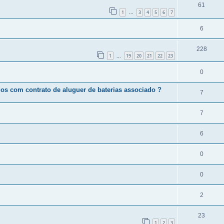
61
1
3
4
5
6
7
...
6
228
1
19
20
21
22
23
...
0
s com contrato de aluguer de baterias associado ?
7
7
6
0
0
2
23
1
2
3