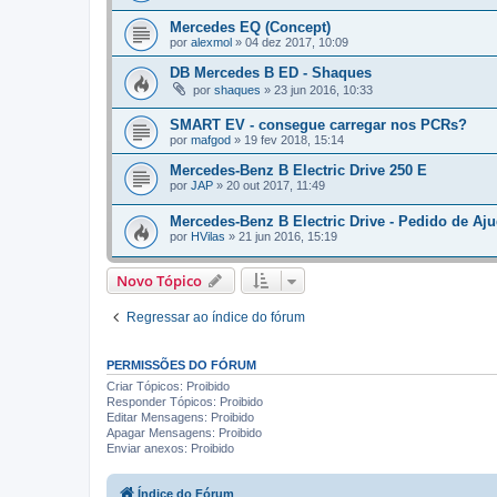
Mercedes EQ (Concept)
por
alexmol
»
04 dez 2017, 10:09
DB Mercedes B ED - Shaques
por
shaques
»
23 jun 2016, 10:33
SMART EV - consegue carregar nos PCRs?
por
mafgod
»
19 fev 2018, 15:14
Mercedes-Benz B Electric Drive 250 E
por
JAP
»
20 out 2017, 11:49
Mercedes-Benz B Electric Drive - Pedido de Aj
por
HVilas
»
21 jun 2016, 15:19
Novo Tópico
Regressar ao índice do fórum
PERMISSÕES DO FÓRUM
Criar Tópicos: Proibido
Responder Tópicos: Proibido
Editar Mensagens: Proibido
Apagar Mensagens: Proibido
Enviar anexos: Proibido
Índice do Fórum