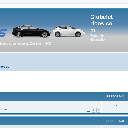
Clubelet
ricos.co
m
Fórum de
discussão
lizadores de Veículos Elétricos - UVE
rcedes
r
uisa avançada
RESPOSTAS
17
Forum
1
2
RESPOSTAS