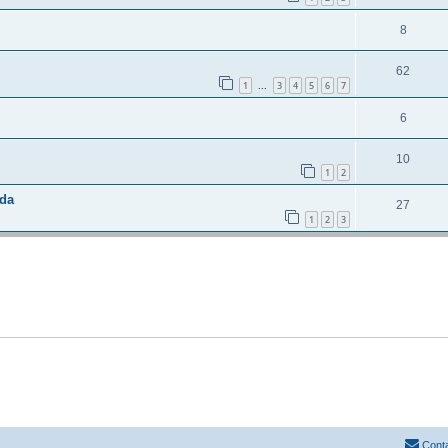
8
62
1
3
4
5
6
7
...
6
10
1
2
uda
27
1
2
3
Cont