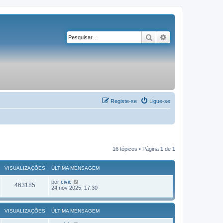
Pesquisar
Pesquisa avançad
Registe-se
Ligue-se
16 tópicos • Página
1
de
1
VISUALIZAÇÕES
ÚLTIMA MENSAGEM
por
civic
463185
24 nov 2025, 17:30
VISUALIZAÇÕES
ÚLTIMA MENSAGEM