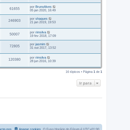
por
BrunoAlves
61655
05 jan 2020, 16:49
por
shaques
246903
21 jan 2019, 19:53
por
rimsilva
50007
19 fev 2018, 17:09
por
jasmim
72805
31 out 2017, 13:52
por
rimsilva
120380
28 jun 2016, 10:39
16 tópicos • Página
1
de
1
Ir para
acte-nos
Apagar cookies
O Fuso Horário do Fórum é
UTC+01:00