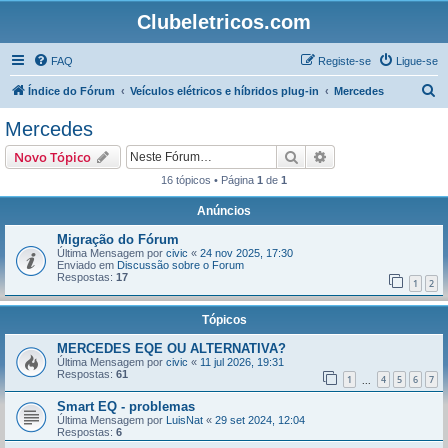
Clubeletricos.com
FAQ
Registe-se
Ligue-se
P
Índice do Fórum
Veículos elétricos e híbridos plug-in
Mercedes
e
Mercedes
s
Pesquisar
Pesquisa avançada
Novo Tópico
q
16 tópicos • Página
1
de
1
u
Anúncios
i
s
Migração do Fórum
Última Mensagem por
civic
«
24 nov 2025, 17:30
a
Enviado em
Discussão sobre o Forum
Respostas:
17
r
1
2
Tópicos
MERCEDES EQE OU ALTERNATIVA?
Última Mensagem por
civic
«
11 jul 2026, 19:31
Respostas:
61
1
4
5
6
7
...
Smart EQ - problemas
Última Mensagem por
LuisNat
«
29 set 2024, 12:04
Respostas:
6