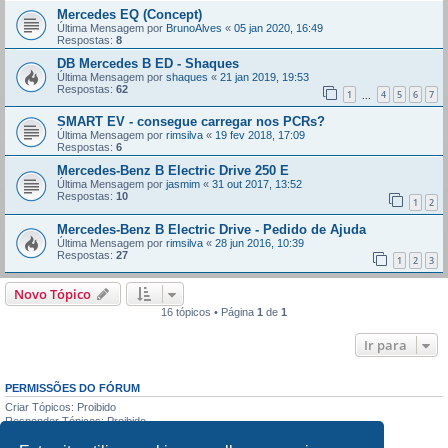
Mercedes EQ (Concept)
Última Mensagem por
BrunoAlves
«
05 jan 2020, 16:49
Respostas:
8
DB Mercedes B ED - Shaques
Última Mensagem por
shaques
«
21 jan 2019, 19:53
Respostas:
62
1
4
5
6
7
...
SMART EV - consegue carregar nos PCRs?
Última Mensagem por
rimsilva
«
19 fev 2018, 17:09
Respostas:
6
Mercedes-Benz B Electric Drive 250 E
Última Mensagem por
jasmim
«
31 out 2017, 13:52
Respostas:
10
1
2
Mercedes-Benz B Electric Drive - Pedido de Ajuda
Última Mensagem por
rimsilva
«
28 jun 2016, 10:39
Respostas:
27
1
2
3
Novo Tópico
16 tópicos • Página
1
de
1
Ir para
PERMISSÕES DO FÓRUM
Criar Tópicos: Proibido
Responder Tópicos: Proibido
Editar Mensagens: Proibido