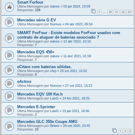
Smart Forfour
Última Mensagem por
nalves
«
03 jan 2024, 13:09
Respostas:
228
1
20
21
22
23
...
Mercedes série G EV
Última Mensagem por
Nonnus
«
04 abr 2023, 05:59
SMART ForFour - Existe modelos ForFour usados com
contrato de aluguer de baterias associado ?
Última Mensagem por
nalves
«
12 abr 2022, 10:10
Respostas:
7
Mercedes EQS 450+
Última Mensagem por
nalves
«
11 dez 2021, 01:59
Respostas:
7
eCitaro com baterias sólidas.
Última Mensagem por
cfvp
«
29 set 2021, 10:02
Respostas:
6
eActros
Última Mensagem por
Nonnus
«
27 set 2021, 15:23
Mercedes EQV 100 Kw.h
Última Mensagem por
LuisG
«
14 fev 2021, 18:25
Mercedes E-Sprinter
Última Mensagem por
LuisG
«
15 jan 2021, 16:06
Respostas:
2
Mercedes GLC 350e Coupe AMG
Última Mensagem por
Bebee
«
29 set 2020, 23:45
Respostas:
23
1
2
3