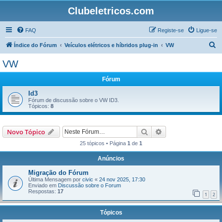
Clubeletricos.com
FAQ
Registe-se
Ligue-se
P
Índice do Fórum
Veículos elétricos e híbridos plug-in
VW
e
VW
s
Fórum
q
u
Id3
Fórum de discussão sobre o VW ID3.
i
Tópicos:
8
s
a
Pesquisar
Pesquisa avançada
Novo Tópico
r
25 tópicos • Página
1
de
1
Anúncios
Migração do Fórum
Última Mensagem por
civic
«
24 nov 2025, 17:30
Enviado em
Discussão sobre o Forum
Respostas:
17
1
2
Tópicos