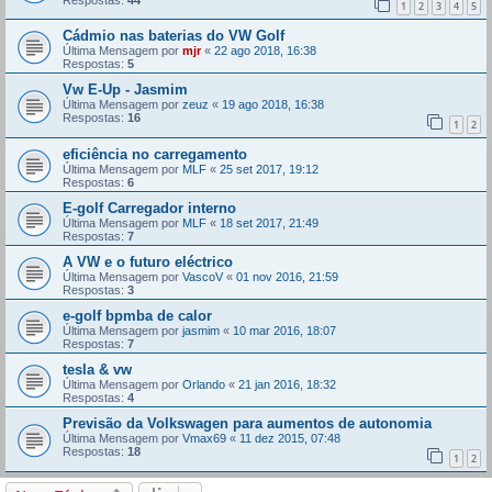
1
2
3
4
5
Cádmio nas baterias do VW Golf
Última Mensagem por
mjr
«
22 ago 2018, 16:38
Respostas:
5
Vw E-Up - Jasmim
Última Mensagem por
zeuz
«
19 ago 2018, 16:38
Respostas:
16
1
2
eficiência no carregamento
Última Mensagem por
MLF
«
25 set 2017, 19:12
Respostas:
6
E-golf Carregador interno
Última Mensagem por
MLF
«
18 set 2017, 21:49
Respostas:
7
A VW e o futuro eléctrico
Última Mensagem por
VascoV
«
01 nov 2016, 21:59
Respostas:
3
e-golf bpmba de calor
Última Mensagem por
jasmim
«
10 mar 2016, 18:07
Respostas:
7
tesla & vw
Última Mensagem por
Orlando
«
21 jan 2016, 18:32
Respostas:
4
Previsão da Volkswagen para aumentos de autonomia
Última Mensagem por
Vmax69
«
11 dez 2015, 07:48
Respostas:
18
1
2