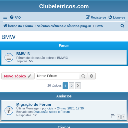
Clubeletricos.com
FAQ
Registe-se
Ligue-se
P
Índice do Fórum
Veículos elétricos e híbridos plug-in
BMW
e
BMW
s
Fórum
q
u
BMW i3
Fórum de discussão sobre o BMW i3.
i
Tópicos:
55
s
a
Pesquisar
Pesquisa avançada
Novo Tópico
r
1
2
Próximo
26 tópicos
Anúncios
Migração do Fórum
Última Mensagem por
civic
«
24 nov 2025, 17:30
Enviado em
Discussão sobre o Forum
Respostas:
17
1
2
Tópicos