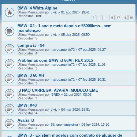
BMW i4 White Alpine
Última Mensagem por
civic
«
01 ago 2026, 19:41
Respostas:
189
1
16
17
18
19
...
BMW iX2 - 1 ano e meio depois e 53000kms...sem
manutenção
Última Mensagem por
civic
«
05 dez 2025, 08:50
Respostas:
5
compra i3 - 94
Última Mensagem por
marcoantonio72
«
07 out 2025, 09:27
Respostas:
4
Problemas com BMW i3 60Ah REX 2015
Última Mensagem por
marcoantonio72
«
07 fev 2025, 11:03
Respostas:
3
BMW i3 60 AH
Última Mensagem por
marcoantonio72
«
07 fev 2025, 10:31
Respostas:
3
I3 NÃO CARREGA, AVARIA ,MODULO EME
Última Mensagem por
I3REX
«
21 out 2024, 00:08
Respostas:
9
BMW IX40
Última Mensagem por
civic
«
04 mar 2024, 18:51
Respostas:
4
Avaria I3
Última Mensagem por
82nunomiguelsilva
«
09 fev 2024, 13:30
Respostas:
2
BMW i3 - Existem modelos com contrato de aluguer de