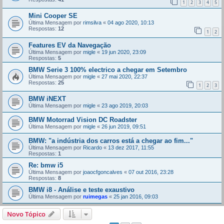
1
2
3
4
5
Mini Cooper SE
Última Mensagem por
rimsilva
«
04 ago 2020, 10:13
Respostas:
12
1
2
Features EV da Navegação
Última Mensagem por
migle
«
19 jun 2020, 23:09
Respostas:
5
BMW Serie 3 100% electrico a chegar em Setembro
Última Mensagem por
migle
«
27 mai 2020, 22:37
Respostas:
25
1
2
3
BMW iNEXT
Última Mensagem por
migle
«
23 ago 2019, 20:03
BMW Motorrad Vision DC Roadster
Última Mensagem por
migle
«
26 jun 2019, 09:51
BMW: "a indústria dos carros está a chegar ao fim..."
Última Mensagem por
Ricardo
«
13 dez 2017, 11:55
Respostas:
1
Re: bmw i5
Última Mensagem por
joaocfgoncalves
«
07 out 2016, 23:28
Respostas:
8
BMW i8 - Análise e teste exaustivo
Última Mensagem por
ruimegas
«
25 jan 2016, 09:03
Novo Tópico