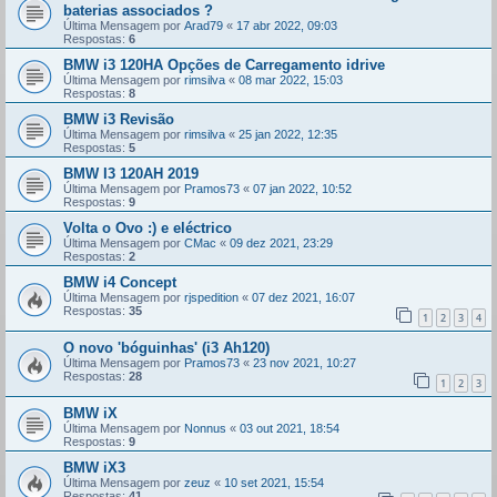
baterias associados ?
Última Mensagem por
Arad79
«
17 abr 2022, 09:03
Respostas:
6
BMW i3 120HA Opções de Carregamento idrive
Última Mensagem por
rimsilva
«
08 mar 2022, 15:03
Respostas:
8
BMW i3 Revisão
Última Mensagem por
rimsilva
«
25 jan 2022, 12:35
Respostas:
5
BMW I3 120AH 2019
Última Mensagem por
Pramos73
«
07 jan 2022, 10:52
Respostas:
9
Volta o Ovo :) e eléctrico
Última Mensagem por
CMac
«
09 dez 2021, 23:29
Respostas:
2
BMW i4 Concept
Última Mensagem por
rjspedition
«
07 dez 2021, 16:07
Respostas:
35
1
2
3
4
O novo 'bóguinhas' (i3 Ah120)
Última Mensagem por
Pramos73
«
23 nov 2021, 10:27
Respostas:
28
1
2
3
BMW iX
Última Mensagem por
Nonnus
«
03 out 2021, 18:54
Respostas:
9
BMW iX3
Última Mensagem por
zeuz
«
10 set 2021, 15:54
Respostas:
41