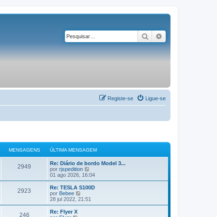
Pesquisar
Pesquisa avançad
Registe-se
Ligue-se
MENSAGENS
ÚLTIMA MENSAGEM
Re: Diário de bordo Model 3...
2949
V
por
rjspedition
e
01 ago 2026, 16:04
j
a
Re: TESLA S100D
2923
a
V
por
Bebee
ú
e
28 jul 2022, 21:51
l
j
t
a
Re: Flyer X
246
i
a
V