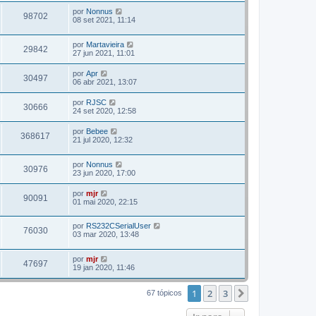
por
Nonnus
98702
08 set 2021, 11:14
por
Martavieira
29842
27 jun 2021, 11:01
por
Apr
30497
06 abr 2021, 13:07
por
RJSC
30666
24 set 2020, 12:58
por
Bebee
368617
21 jul 2020, 12:32
por
Nonnus
30976
23 jun 2020, 17:00
por
mjr
90091
01 mai 2020, 22:15
por
RS232CSerialUser
76030
03 mar 2020, 13:48
por
mjr
47697
19 jan 2020, 11:46
1
2
3
Próximo
67 tópicos