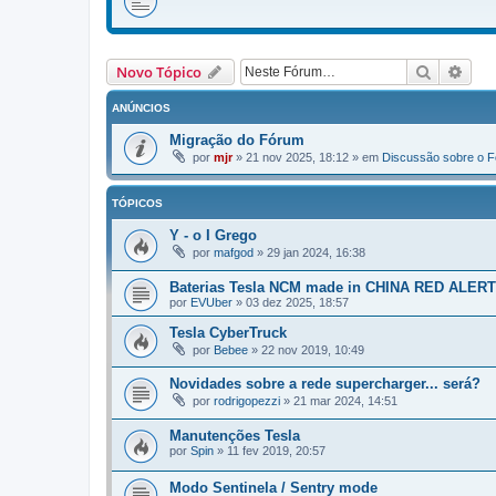
Pesquisa
Pesq
Novo Tópico
ANÚNCIOS
Migração do Fórum
por
mjr
»
21 nov 2025, 18:12
» em
Discussão sobre o 
TÓPICOS
Y - o I Grego
por
mafgod
»
29 jan 2024, 16:38
Baterias Tesla NCM made in CHINA RED ALE
por
EVUber
»
03 dez 2025, 18:57
Tesla CyberTruck
por
Bebee
»
22 nov 2019, 10:49
Novidades sobre a rede supercharger... será?
por
rodrigopezzi
»
21 mar 2024, 14:51
Manutenções Tesla
por
Spin
»
11 fev 2019, 20:57
Modo Sentinela / Sentry mode