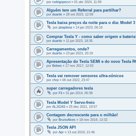
por
rodrigopezzi
»
01 abr 2024, 11:09
Alguém tem um Referral para partilhar?
por
duartix
»
28 set 2023, 12:09
Tesla baixa preços da noite para o dia: Model 
por
pbaptista
»
14 jan 2023, 00:16
Comprar Tesla Y - como saber origem e bateria
por
duartix
»
11 jun 2023, 18:35
Carregamentos, onde?
por
duartix
»
23 jan 2023, 20:19
Apresentação do Tesla SEMI e do novo Tesla
por
Bebee
»
17 nov 2017, 12:02
Tesla vai remover sensores ultra-sónicos
por
cfvp
»
06 out 2022, 23:47
super carregadores tesla
por
Fil
»
31 jan 2014, 00:38
Tesla Model Y Servo-freio
por
ALJIZAS
»
25 dez 2021, 19:57
Contagem decrescente para o milhão!
por
BrunoAlves
»
18 nov 2019, 13:32
Tesla JSON API
por
Apr
»
13 out 2019, 21:46