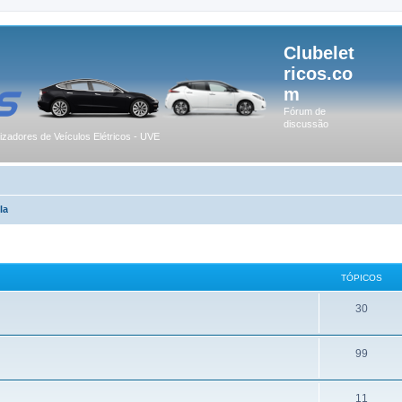
Clubelet
ricos.co
m
Fórum de
discussão
lizadores de Veículos Elétricos - UVE
la
TÓPICOS
30
99
11