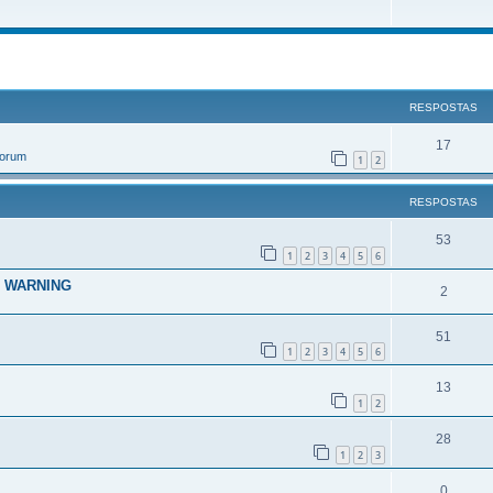
r
uisa avançada
RESPOSTAS
17
Forum
1
2
RESPOSTAS
53
1
2
3
4
5
6
RT WARNING
2
51
1
2
3
4
5
6
13
1
2
28
1
2
3
0