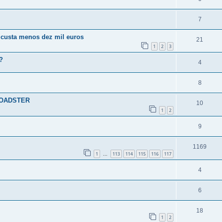
7
3 custa menos dez mil euros
21
1
2
3
?
4
8
 ROADSTER
10
1
2
9
1169
1
113
114
115
116
117
...
4
6
18
1
2