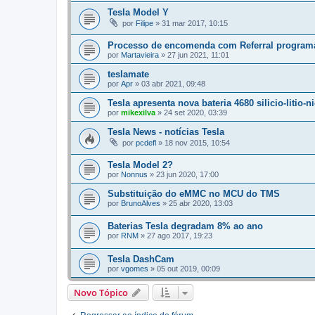
Tesla Model Y
por
Filipe
»
31 mar 2017, 10:15
Processo de encomenda com Referral programa 
por
Martavieira
»
27 jun 2021, 11:01
teslamate
por
Apr
»
03 abr 2021, 09:48
Tesla apresenta nova bateria 4680 silicio-litio-ni
por
mikexilva
»
24 set 2020, 03:39
Tesla News - notícias Tesla
por
pcdefl
»
18 nov 2015, 10:54
Tesla Model 2?
por
Nonnus
»
23 jun 2020, 17:00
Substituição do eMMC no MCU do TMS
por
BrunoAlves
»
25 abr 2020, 13:03
Baterias Tesla degradam 8% ao ano
por
RNM
»
27 ago 2017, 19:23
Tesla DashCam
por
vgomes
»
05 out 2019, 00:09
Novo Tópico