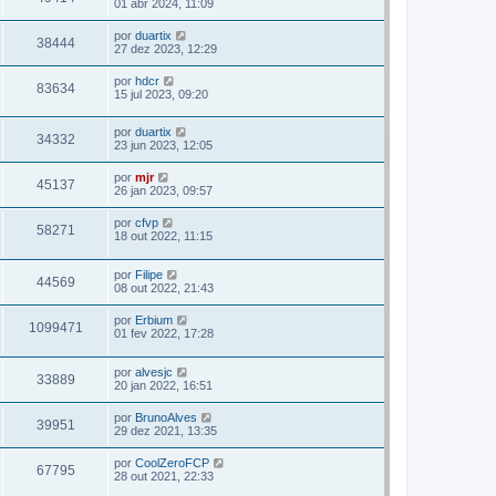
01 abr 2024, 11:09
por
duartix
38444
27 dez 2023, 12:29
por
hdcr
83634
15 jul 2023, 09:20
por
duartix
34332
23 jun 2023, 12:05
por
mjr
45137
26 jan 2023, 09:57
por
cfvp
58271
18 out 2022, 11:15
por
Filipe
44569
08 out 2022, 21:43
por
Erbium
1099471
01 fev 2022, 17:28
por
alvesjc
33889
20 jan 2022, 16:51
por
BrunoAlves
39951
29 dez 2021, 13:35
por
CoolZeroFCP
67795
28 out 2021, 22:33