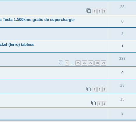
23
1
2
3
Tesla 1.500kms gratis de supercharger
0
2
ckel-(ferro) tabless
1
287
1
25
26
27
28
29
...
0
23
1
2
3
15
1
2
9