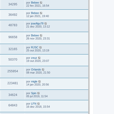
por
Bebee
34295
22 fev 2021, 16:54
por
Bebee
36492
12 jan 2021, 19:40
por
joaofigu78
48783
21 dez 2020, 13:12
por
Bebee
96658
26 nov 2020, 23:31
por
RJSC
32165
25 out 2020, 13:19
por
zeuz
50370
19 out 2020, 23:07
por
Orlando
255954
08 mar 2020, 21:50
por
migle
223481
14 jan 2020, 20:56
por
Spin
34624
05 jul 2019, 11:54
por
LFN
64843
16 dez 2018, 15:54