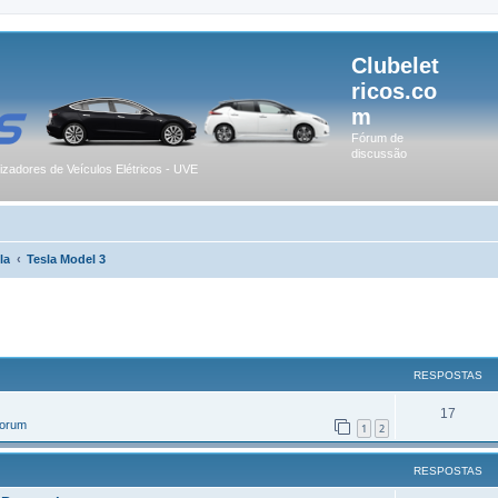
Clubelet
ricos.co
m
Fórum de
discussão
lizadores de Veículos Elétricos - UVE
la
Tesla Model 3
r
uisa avançada
RESPOSTAS
17
Forum
1
2
RESPOSTAS