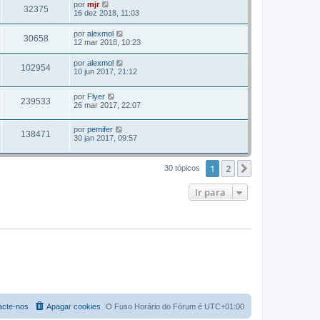
por
mjr
32375
16 dez 2018, 11:03
por
alexmol
30658
12 mar 2018, 10:23
por
alexmol
102954
10 jun 2017, 21:12
por
Flyer
239533
26 mar 2017, 22:07
por
pemifer
138471
30 jan 2017, 09:57
1
2
Próximo
30 tópicos
Ir para
acte-nos
Apagar cookies
O Fuso Horário do Fórum é
UTC+01:00