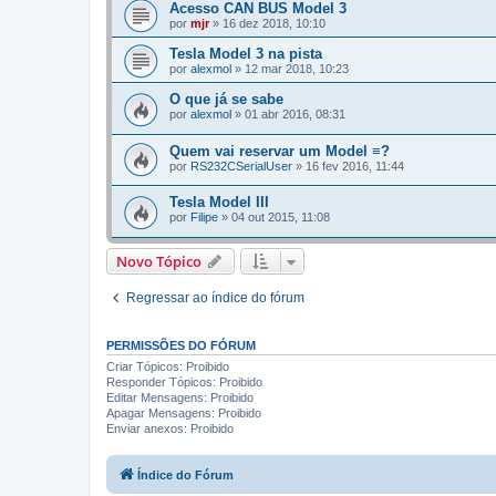
Acesso CAN BUS Model 3
por
mjr
»
16 dez 2018, 10:10
Tesla Model 3 na pista
por
alexmol
»
12 mar 2018, 10:23
O que já se sabe
por
alexmol
»
01 abr 2016, 08:31
Quem vai reservar um Model ≡?
por
RS232CSerialUser
»
16 fev 2016, 11:44
Tesla Model III
por
Filipe
»
04 out 2015, 11:08
Novo Tópico
Regressar ao índice do fórum
PERMISSÕES DO FÓRUM
Criar Tópicos: Proibido
Responder Tópicos: Proibido
Editar Mensagens: Proibido
Apagar Mensagens: Proibido
Enviar anexos: Proibido
Índice do Fórum