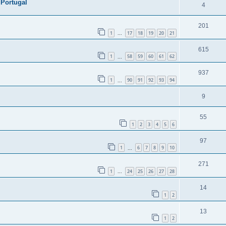
 Portugal
4
201
1
17
18
19
20
21
...
615
1
58
59
60
61
62
...
937
1
90
91
92
93
94
...
9
55
1
2
3
4
5
6
97
1
6
7
8
9
10
...
271
1
24
25
26
27
28
...
14
1
2
13
1
2