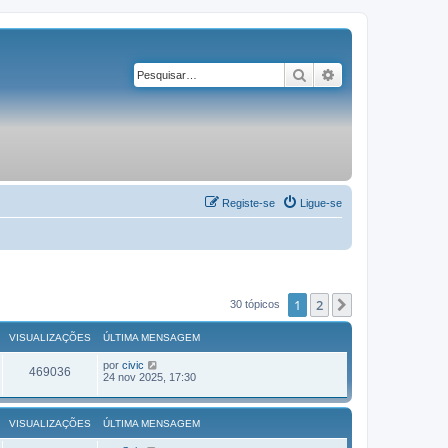
Pesquisar
Pesquisa avançad
Registe-se
Ligue-se
1
2
Próximo
30 tópicos
VISUALIZAÇÕES
ÚLTIMA MENSAGEM
por
civic
469036
24 nov 2025, 17:30
VISUALIZAÇÕES
ÚLTIMA MENSAGEM