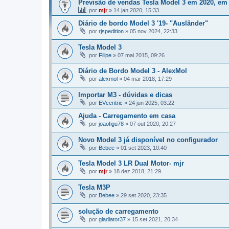
Previsão de vendas Tesla Model 3 em 2020, em
por
mjr
»
14 jan 2020, 15:33
Diário de bordo Model 3 '19- "Ausländer"
por
rjspedition
»
05 nov 2024, 22:33
Tesla Model 3
por
Filipe
»
07 mai 2015, 09:26
Diário de Bordo Model 3 - AlexMol
por
alexmol
»
04 mar 2018, 17:29
Importar M3 - dúvidas e dicas
por
EVcentric
»
24 jun 2025, 03:22
Ajuda - Carregamento em casa
por
joaofigu78
»
07 out 2020, 20:27
Novo Model 3 já disponível no configurador
por
Bebee
»
01 set 2023, 10:40
Tesla Model 3 LR Dual Motor- mjr
por
mjr
»
18 dez 2018, 21:29
Tesla M3P
por
Bebee
»
29 set 2020, 23:35
solução de carregamento
por
gladiator37
»
15 set 2021, 20:34