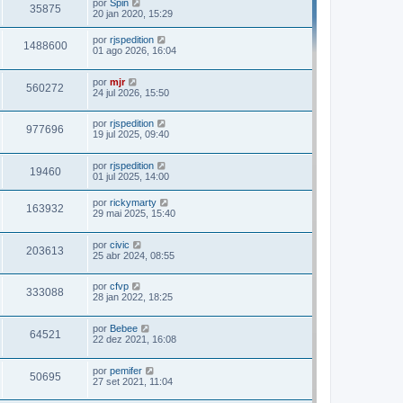
por
Spin
35875
20 jan 2020, 15:29
por
rjspedition
1488600
01 ago 2026, 16:04
por
mjr
560272
24 jul 2026, 15:50
por
rjspedition
977696
19 jul 2025, 09:40
por
rjspedition
19460
01 jul 2025, 14:00
por
rickymarty
163932
29 mai 2025, 15:40
por
civic
203613
25 abr 2024, 08:55
por
cfvp
333088
28 jan 2022, 18:25
por
Bebee
64521
22 dez 2021, 16:08
por
pemifer
50695
27 set 2021, 11:04