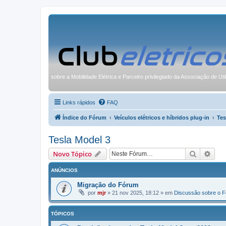
sobre a Mobilidade Elétrica e Parceiro privilegiado da Associação de Uti
Links rápidos
FAQ
Índice do Fórum
Veículos elétricos e híbridos plug-in
Tes
Tesla Model 3
Pesquisa
Pesq
Novo Tópico
ANÚNCIOS
Migração do Fórum
por
mjr
»
21 nov 2025, 18:12
» em
Discussão sobre o 
TÓPICOS