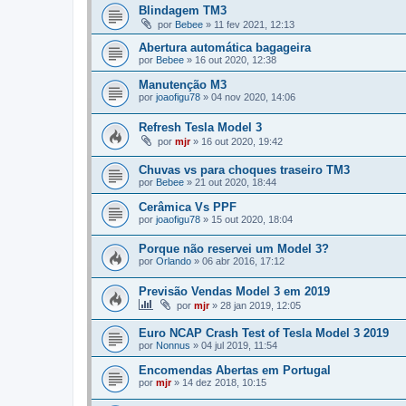
Blindagem TM3
por
Bebee
»
11 fev 2021, 12:13
Abertura automática bagageira
por
Bebee
»
16 out 2020, 12:38
Manutenção M3
por
joaofigu78
»
04 nov 2020, 14:06
Refresh Tesla Model 3
por
mjr
»
16 out 2020, 19:42
Chuvas vs para choques traseiro TM3
por
Bebee
»
21 out 2020, 18:44
Cerâmica Vs PPF
por
joaofigu78
»
15 out 2020, 18:04
Porque não reservei um Model 3?
por
Orlando
»
06 abr 2016, 17:12
Previsão Vendas Model 3 em 2019
por
mjr
»
28 jan 2019, 12:05
Euro NCAP Crash Test of Tesla Model 3 2019
por
Nonnus
»
04 jul 2019, 11:54
Encomendas Abertas em Portugal
por
mjr
»
14 dez 2018, 10:15