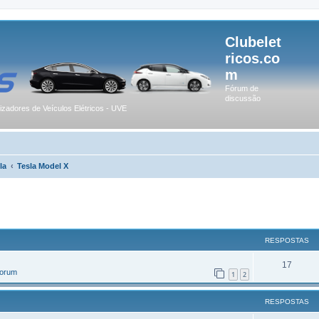
Clubelet
ricos.co
m
Fórum de
discussão
lizadores de Veículos Elétricos - UVE
la
Tesla Model X
r
uisa avançada
RESPOSTAS
17
Forum
1
2
RESPOSTAS