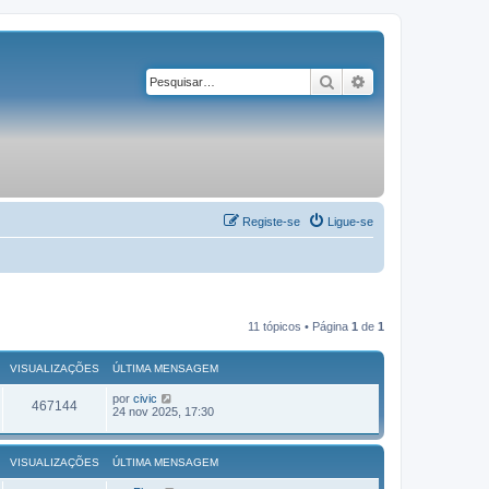
Pesquisar
Pesquisa avançad
Registe-se
Ligue-se
11 tópicos • Página
1
de
1
VISUALIZAÇÕES
ÚLTIMA MENSAGEM
por
civic
467144
24 nov 2025, 17:30
VISUALIZAÇÕES
ÚLTIMA MENSAGEM