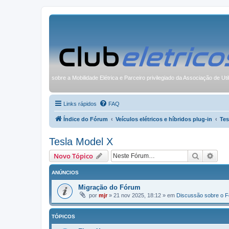
sobre a Mobilidade Elétrica e Parceiro privilegiado da Associação de Uti
Links rápidos
FAQ
Índice do Fórum
Veículos elétricos e híbridos plug-in
Tes
Tesla Model X
Pesquisa
Pesq
Novo Tópico
ANÚNCIOS
Migração do Fórum
por
mjr
»
21 nov 2025, 18:12
» em
Discussão sobre o 
TÓPICOS