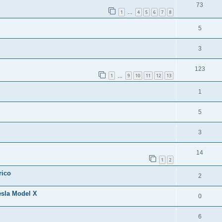
73
1
4
5
6
7
8
...
5
3
123
1
9
10
11
12
13
...
1
5
3
14
1
2
rico
2
esla Model X
0
6