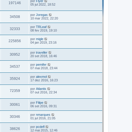
por
Flyer
197146
05 jul 2022, 18:52
por
Joregas
34508
10 mar 2022, 22:20
por
TRLeaf
32333
08 fev 2019, 19:10
por
migle
225856
04 jan 2019, 23:16
por
traveller
30952
20 set 2018, 16:46
por
pemifer
34537
07 mai 2018, 23:44
por
alexmol
35924
17 dez 2016, 16:23
por
Atlantis
72359
07 out 2016, 22:34
por
Filipe
30061
06 set 2016, 09:31
por
nmarques
30346
01 jul 2016, 21:05
por
pcdefl
38626
12 mai 2015, 12:46