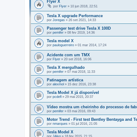
Flyer X
por
Flyer
»
10 jun 2018, 22:51
Tesla X upgrade Performance
por
Joregas
»
26 set 2021, 14:33
Passenger test drive Tesla X 100D
por
pemifer
»
08 fev 2019, 14:36
Tesla model X
por
pauloguerreiro
»
01 mar 2014, 17:24
Acidente com um TMX
por
Flyer
»
20 set 2018, 16:06
Tesla X mergulhado
por
pemifer
»
07 mai 2018, 11:33
Patinagem artística
por
alexmol
»
15 dez 2016, 23:38
Tesla Model X já disponível
por
pcdefl
»
29 mai 2015, 20:37
Vídeo mostra um cheirinho do processo de fab
por
pemifer
»
03 mai 2016, 09:43
Motor Trend - First test Bentley Bentayga and T
por
nmarques
»
01 jul 2016, 21:05
Tesla Model X
por
JAlvo
»
18 fev 2015, 21:15