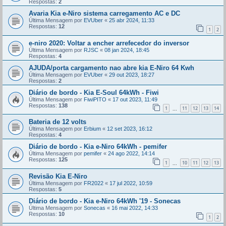
Respostas:
2
Avaria Kia e-Niro sistema carregamento AC e DC
Última Mensagem por
EVUber
«
25 abr 2024, 11:33
Respostas:
12
1
2
e-niro 2020: Voltar a encher arrefecedor do inversor
Última Mensagem por
RJSC
«
08 jan 2024, 18:45
Respostas:
4
AJUDA/porta cargamento nao abre kia E-Niro 64 Kwh
Última Mensagem por
EVUber
«
29 out 2023, 18:27
Respostas:
2
Diário de bordo - Kia E-Soul 64kWh - Fiwi
Última Mensagem por
FiwiPITO
«
17 out 2023, 11:49
Respostas:
138
1
11
12
13
14
...
Bateria de 12 volts
Última Mensagem por
Erbium
«
12 set 2023, 16:12
Respostas:
4
Diário de bordo - Kia e-Niro 64kWh - pemifer
Última Mensagem por
pemifer
«
24 ago 2022, 14:14
Respostas:
125
1
10
11
12
13
...
Revisão Kia E-Niro
Última Mensagem por
FR2022
«
17 jul 2022, 10:59
Respostas:
5
Diário de bordo - Kia e-Niro 64kWh '19 - Sonecas
Última Mensagem por
Sonecas
«
16 mai 2022, 14:33
Respostas:
10
1
2