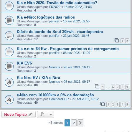
Kia e Niro 2020. Travão de mão automático?
Última Mensagem por
FR2022
«
15 mar 2022, 21:03
Respostas:
4
Kia e-Niro: logótipos das radios
Última Mensagem por
pemifer
«
15 fev 2022, 09:55
Respostas:
8
Diário de bordo do Soul 30kwh - ricardopereira
Última Mensagem por
pemifer
«
31 jan 2022, 10:46
Respostas:
17
1
2
Kia e-niro 64 Kw - Programar períodos de carregamento
Última Mensagem por
pemifer
«
06 dez 2021, 11:09
Respostas:
2
KIA EV6
Última Mensagem por
Nonnus
«
26 out 2021, 16:12
Respostas:
3
Kia Niro EV / KIA e-Niro
Última Mensagem por
Nonnus
«
25 out 2021, 09:17
Respostas:
80
1
6
7
8
9
...
e-Niro com 101000km e 0% de degradação
Última Mensagem por
CoolZeroFCP
«
27 set 2021, 16:12
Respostas:
40
1
2
3
4
5
Novo Tópico
1
2
Próximo
45 tópicos