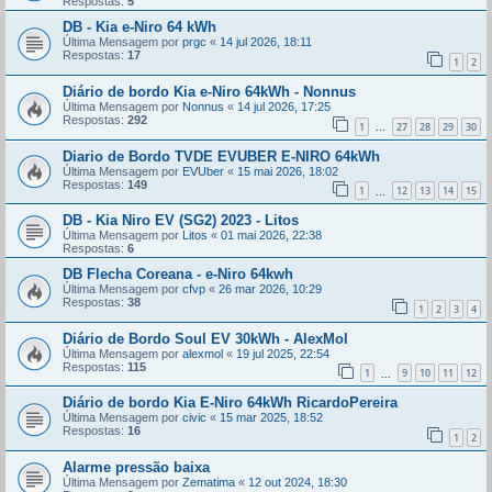
Respostas:
5
DB - Kia e-Niro 64 kWh
Última Mensagem por
prgc
«
14 jul 2026, 18:11
Respostas:
17
1
2
Diário de bordo Kia e-Niro 64kWh - Nonnus
Última Mensagem por
Nonnus
«
14 jul 2026, 17:25
Respostas:
292
1
27
28
29
30
...
Diario de Bordo TVDE EVUBER E-NIRO 64kWh
Última Mensagem por
EVUber
«
15 mai 2026, 18:02
Respostas:
149
1
12
13
14
15
...
DB - Kia Niro EV (SG2) 2023 - Litos
Última Mensagem por
Litos
«
01 mai 2026, 22:38
Respostas:
6
DB Flecha Coreana - e-Niro 64kwh
Última Mensagem por
cfvp
«
26 mar 2026, 10:29
Respostas:
38
1
2
3
4
Diário de Bordo Soul EV 30kWh - AlexMol
Última Mensagem por
alexmol
«
19 jul 2025, 22:54
Respostas:
115
1
9
10
11
12
...
Diário de bordo Kia E-Niro 64kWh RicardoPereira
Última Mensagem por
civic
«
15 mar 2025, 18:52
Respostas:
16
1
2
Alarme pressão baixa
Última Mensagem por
Zematima
«
12 out 2024, 18:30