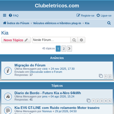
Clubeletricos.com
FAQ
Registe-se
Ligue-se
P
Índice do Fórum
Veículos elétricos e híbridos plug-in
Kia
e
Kia
s
Pesquisar
Pesquisa avançada
Novo Tópico
q
u
1
2
Próximo
45 tópicos
i
Anúncios
s
Migração do Fórum
a
Última Mensagem por
civic
«
24 nov 2025, 17:30
Enviado em
Discussão sobre o Forum
r
Respostas:
17
1
2
Tópicos
Diario de Bordo - Futuro Kia e-Niro 64kWh
Última Mensagem por
pms
«
04 ago 2026, 15:24
Respostas:
41
1
2
3
4
5
Kia EV6 GT-LINE com Ruido rolamento Motor traseiro
Última Mensagem por
Nonnus
«
29 jul 2026, 04:50