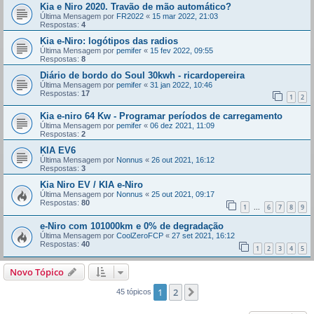
Kia e Niro 2020. Travão de mão automático?
Última Mensagem por
FR2022
«
15 mar 2022, 21:03
Respostas:
4
Kia e-Niro: logótipos das radios
Última Mensagem por
pemifer
«
15 fev 2022, 09:55
Respostas:
8
Diário de bordo do Soul 30kwh - ricardopereira
Última Mensagem por
pemifer
«
31 jan 2022, 10:46
Respostas:
17
1
2
Kia e-niro 64 Kw - Programar períodos de carregamento
Última Mensagem por
pemifer
«
06 dez 2021, 11:09
Respostas:
2
KIA EV6
Última Mensagem por
Nonnus
«
26 out 2021, 16:12
Respostas:
3
Kia Niro EV / KIA e-Niro
Última Mensagem por
Nonnus
«
25 out 2021, 09:17
Respostas:
80
1
6
7
8
9
...
e-Niro com 101000km e 0% de degradação
Última Mensagem por
CoolZeroFCP
«
27 set 2021, 16:12
Respostas:
40
1
2
3
4
5
Novo Tópico
1
2
Próximo
45 tópicos