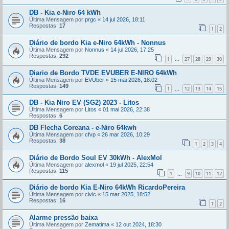
DB - Kia e-Niro 64 kWh
Última Mensagem por
prgc
«
14 jul 2026, 18:11
Respostas:
17
1
2
Diário de bordo Kia e-Niro 64kWh - Nonnus
Última Mensagem por
Nonnus
«
14 jul 2026, 17:25
Respostas:
292
1
27
28
29
30
...
Diario de Bordo TVDE EVUBER E-NIRO 64kWh
Última Mensagem por
EVUber
«
15 mai 2026, 18:02
Respostas:
149
1
12
13
14
15
...
DB - Kia Niro EV (SG2) 2023 - Litos
Última Mensagem por
Litos
«
01 mai 2026, 22:38
Respostas:
6
DB Flecha Coreana - e-Niro 64kwh
Última Mensagem por
cfvp
«
26 mar 2026, 10:29
Respostas:
38
1
2
3
4
Diário de Bordo Soul EV 30kWh - AlexMol
Última Mensagem por
alexmol
«
19 jul 2025, 22:54
Respostas:
115
1
9
10
11
12
...
Diário de bordo Kia E-Niro 64kWh RicardoPereira
Última Mensagem por
civic
«
15 mar 2025, 18:52
Respostas:
16
1
2
Alarme pressão baixa
Última Mensagem por
Zematima
«
12 out 2024, 18:30