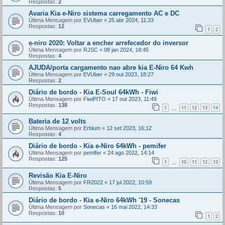
Respostas:
2
Avaria Kia e-Niro sistema carregamento AC e DC
Última Mensagem por
EVUber
«
25 abr 2024, 11:33
Respostas:
12
1
2
e-niro 2020: Voltar a encher arrefecedor do inversor
Última Mensagem por
RJSC
«
08 jan 2024, 18:45
Respostas:
4
AJUDA/porta cargamento nao abre kia E-Niro 64 Kwh
Última Mensagem por
EVUber
«
29 out 2023, 18:27
Respostas:
2
Diário de bordo - Kia E-Soul 64kWh - Fiwi
Última Mensagem por
FiwiPITO
«
17 out 2023, 11:49
Respostas:
138
1
11
12
13
14
...
Bateria de 12 volts
Última Mensagem por
Erbium
«
12 set 2023, 16:12
Respostas:
4
Diário de bordo - Kia e-Niro 64kWh - pemifer
Última Mensagem por
pemifer
«
24 ago 2022, 14:14
Respostas:
125
1
10
11
12
13
...
Revisão Kia E-Niro
Última Mensagem por
FR2022
«
17 jul 2022, 10:59
Respostas:
5
Diário de bordo - Kia e-Niro 64kWh '19 - Sonecas
Última Mensagem por
Sonecas
«
16 mai 2022, 14:33
Respostas:
10
1
2