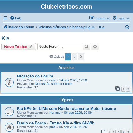
Clubeletricos.com
FAQ
Registe-se
Ligue-se
P
Índice do Fórum
Veículos elétricos e híbridos plug-in
Kia
e
Kia
s
Pesquisar
Pesquisa avançada
Novo Tópico
q
u
1
2
Próximo
45 tópicos
i
Anúncios
s
Migração do Fórum
a
Última Mensagem por
civic
«
24 nov 2025, 17:30
Enviado em
Discussão sobre o Forum
r
Respostas:
17
1
2
Tópicos
Kia EV6 GT-LINE com Ruido rolamento Motor traseiro
Última Mensagem por
Nonnus
«
06 ago 2026, 19:09
Respostas:
7
Diario de Bordo - Futuro Kia e-Niro 64kWh
Última Mensagem por
pms
«
04 ago 2026, 15:24
Respostas:
41
1
2
3
4
5