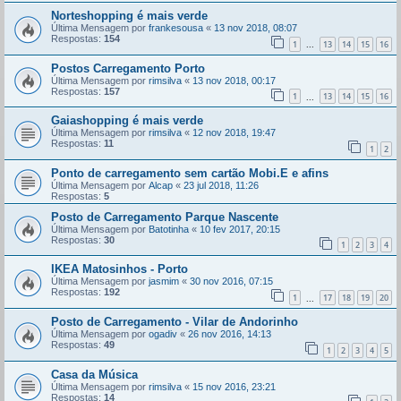
Norteshopping é mais verde
Última Mensagem por
frankesousa
«
13 nov 2018, 08:07
Respostas:
154
1
13
14
15
16
...
Postos Carregamento Porto
Última Mensagem por
rimsilva
«
13 nov 2018, 00:17
Respostas:
157
1
13
14
15
16
...
Gaiashopping é mais verde
Última Mensagem por
rimsilva
«
12 nov 2018, 19:47
Respostas:
11
1
2
Ponto de carregamento sem cartão Mobi.E e afins
Última Mensagem por
Alcap
«
23 jul 2018, 11:26
Respostas:
5
Posto de Carregamento Parque Nascente
Última Mensagem por
Batotinha
«
10 fev 2017, 20:15
Respostas:
30
1
2
3
4
IKEA Matosinhos - Porto
Última Mensagem por
jasmim
«
30 nov 2016, 07:15
Respostas:
192
1
17
18
19
20
...
Posto de Carregamento - Vilar de Andorinho
Última Mensagem por
ogadiv
«
26 nov 2016, 14:13
Respostas:
49
1
2
3
4
5
Casa da Música
Última Mensagem por
rimsilva
«
15 nov 2016, 23:21
Respostas:
14