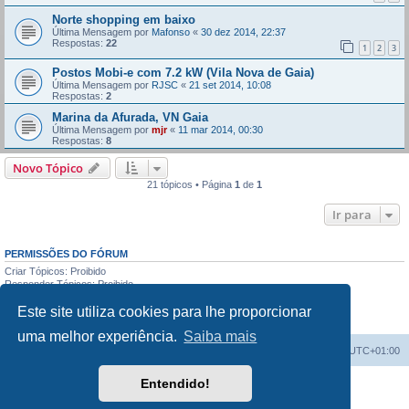
Norte shopping em baixo
Última Mensagem por
Mafonso
«
30 dez 2014, 22:37
Respostas:
22
1
2
3
Postos Mobi-e com 7.2 kW (Vila Nova de Gaia)
Última Mensagem por
RJSC
«
21 set 2014, 10:08
Respostas:
2
Marina da Afurada, VN Gaia
Última Mensagem por
mjr
«
11 mar 2014, 00:30
Respostas:
8
Novo Tópico
21 tópicos • Página
1
de
1
Ir para
PERMISSÕES DO FÓRUM
Criar Tópicos: Proibido
Responder Tópicos: Proibido
Editar Mensagens: Proibido
Este site utiliza cookies para lhe proporcionar
Apagar Mensagens: Proibido
Enviar anexos: Proibido
uma melhor experiência.
Saiba mais
Índice do Fórum
O Fuso Horário do Fórum é
UTC+01:00
Entendido!
Desenvolvido por
phpBB
® Forum Software © phpBB Limited
Traduzido por:
phpBB Portugal