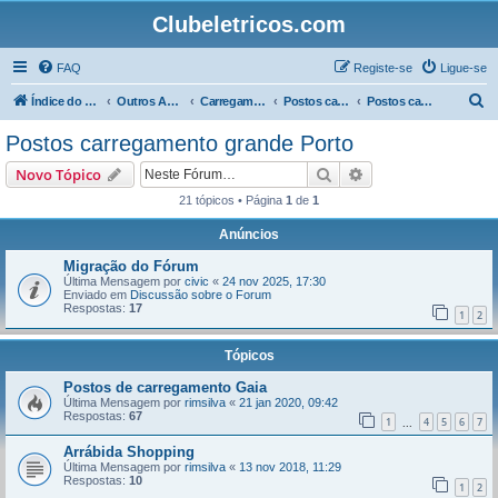
Clubeletricos.com
FAQ
Registe-se
Ligue-se
P
Índice do Fórum
Outros Assuntos
Carregamento
Postos carregamento Norte
Postos carregamento grande Porto
e
Postos carregamento grande Porto
s
Pesquisar
Pesquisa avançada
Novo Tópico
q
21 tópicos • Página
1
de
1
u
Anúncios
i
s
Migração do Fórum
Última Mensagem por
civic
«
24 nov 2025, 17:30
a
Enviado em
Discussão sobre o Forum
Respostas:
17
r
1
2
Tópicos
Postos de carregamento Gaia
Última Mensagem por
rimsilva
«
21 jan 2020, 09:42
Respostas:
67
1
4
5
6
7
...
Arrábida Shopping
Última Mensagem por
rimsilva
«
13 nov 2018, 11:29
Respostas:
10
1
2