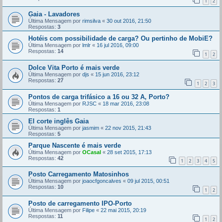
1
2
Gaia - Lavadores
Última Mensagem por
rimsilva
«
30 out 2016, 21:50
Respostas:
3
Hotéis com possibilidade de carga? Ou pertinho de MobiE?
Última Mensagem por
lmlr
«
16 jul 2016, 09:00
Respostas:
14
1
2
Dolce Vita Porto é mais verde
Última Mensagem por
djs
«
15 jun 2016, 23:12
Respostas:
27
1
2
3
Pontos de carga trifásico a 16 ou 32 A, Porto?
Última Mensagem por
RJSC
«
18 mar 2016, 23:08
Respostas:
1
El corte inglês Gaia
Última Mensagem por
jasmim
«
22 nov 2015, 21:43
Respostas:
5
Parque Nascente é mais verde
Última Mensagem por
OCasal
«
28 set 2015, 17:13
Respostas:
42
1
2
3
4
5
Posto Carregamento Matosinhos
Última Mensagem por
joaocfgoncalves
«
09 jul 2015, 00:51
Respostas:
10
1
2
Posto de carregamento IPO-Porto
Última Mensagem por
Filipe
«
22 mai 2015, 20:19
Respostas:
11
1
2