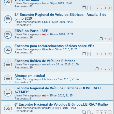
Última Mensagem por
Inix
«
06 jun 2019, 10:44
Respostas:
82
1
6
7
8
9
...
3.º Encontro Regional de Veículos Elétricos - Anadia. 8 de
junho 2019
Última Mensagem por
Spin
«
05 jun 2019, 11:30
Respostas:
7
ERVE no Porto, ISEP
Última Mensagem por
mjr
«
26 nov 2018, 12:22
Respostas:
16
1
2
Encontro para esclarecimentos básicos sobre VEs
Última Mensagem por
filipeoliv
«
30 out 2018, 11:25
Respostas:
81
1
6
7
8
9
...
Encontro Ibérico de Veículos Elétricos
Última Mensagem por
rnlcarlov
«
14 out 2018, 11:50
Respostas:
20
1
2
3
Almoço em setubal
Última Mensagem por
labutess
«
27 set 2018, 21:04
Respostas:
9
Encontro Regional de Veículos Elétricos - OLIVEIRA DE
AZEMÉIS
Última Mensagem por
mjr
«
25 set 2018, 21:35
Respostas:
8
6º Encontro Nacional de Veículos Elétricos.LEIRIA.7-8julho
Última Mensagem por
pemifer
«
10 jul 2018, 11:13
Respostas:
60
1
4
5
6
7
...