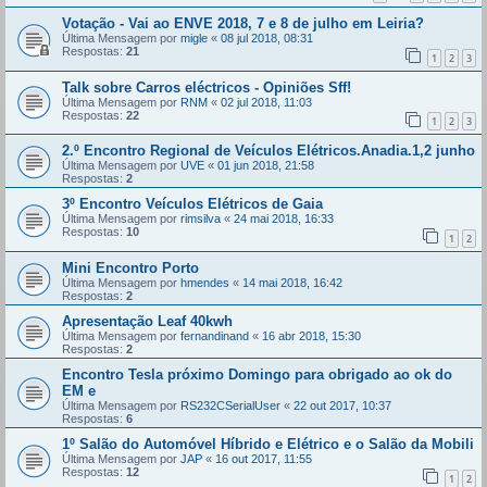
Votação - Vai ao ENVE 2018, 7 e 8 de julho em Leiria?
Última Mensagem por
migle
«
08 jul 2018, 08:31
Respostas:
21
1
2
3
Talk sobre Carros eléctricos - Opiniões Sff!
Última Mensagem por
RNM
«
02 jul 2018, 11:03
Respostas:
22
1
2
3
2.º Encontro Regional de Veículos Elétricos.Anadia.1,2 junho
Última Mensagem por
UVE
«
01 jun 2018, 21:58
Respostas:
2
3º Encontro Veículos Elétricos de Gaia
Última Mensagem por
rimsilva
«
24 mai 2018, 16:33
Respostas:
10
1
2
Mini Encontro Porto
Última Mensagem por
hmendes
«
14 mai 2018, 16:42
Respostas:
2
Apresentação Leaf 40kwh
Última Mensagem por
fernandinand
«
16 abr 2018, 15:30
Respostas:
2
Encontro Tesla próximo Domingo para obrigado ao ok do
EM e
Última Mensagem por
RS232CSerialUser
«
22 out 2017, 10:37
Respostas:
6
1º Salão do Automóvel Híbrido e Elétrico e o Salão da Mobili
Última Mensagem por
JAP
«
16 out 2017, 11:55
Respostas:
12
1
2