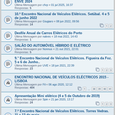
ENVE 2024
Última Mensagem por
cfvp
«
01 jul 2025, 16:37
Respostas:
5
10.º Encontro Nacional de Veículos Elétricos. Setúbal. 4 e 5
de junho 2022
Última Mensagem por
Giugiaro
«
08 jun 2022, 09:56
Respostas:
14
1
2
Desfile Anual de Carros Elétricos do Porto
Última Mensagem por
nalves
«
18 mai 2022, 14:43
Respostas:
1
SALÃO DO AUTOMÓVEL HÍBRIDO E ELÉTRICO
Última Mensagem por
Nonnus
«
21 out 2021, 22:01
Respostas:
5
9.° Encontro Nacional de Veículos Elétricos. Figueira da Foz.
5 e 6 de Junho..
Última Mensagem por
UVE
«
18 jun 2021, 22:39
Respostas:
23
1
2
3
ENCONTRO NACIONAL DE VEÍCULOS ELÉCTRICOS 2015 -
LISBOA
Última Mensagem por
Fil
«
06 ago 2020, 12:12
Respostas:
404
1
38
39
40
41
...
Apresentação Mini elétrico (4 e 5 de Outubro de 2019)
Última Mensagem por
Spin
«
21 jan 2020, 13:17
Respostas:
24
1
2
3
7.º Encontro Nacional de Veículos Elétricos. Torres Vedras.
11 e 12 de maio