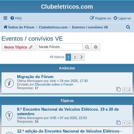
Clubeletricos.com
FAQ
Registe-se
Ligue-se
P
Índice do Fórum
Clubeletricos.com
Eventos / convívios VE
e
Eventos / convívios VE
s
Pesquisar
Pesquisa avançada
Novo Tópico
q
u
1
2
Próximo
49 tópicos
i
Anúncios
s
Migração do Fórum
a
Última Mensagem por
civic
«
24 nov 2025, 17:30
Enviado em
Discussão sobre o Forum
r
Respostas:
17
1
2
Tópicos
8.º Encontro Nacional de Veículos Elétricos. 19 e 20 de
setembro
Última Mensagem por
UVE
«
07 out 2020, 22:53
Respostas:
15
1
2
12.ª edição do Encontro Nacional de Veículos Elétricos -