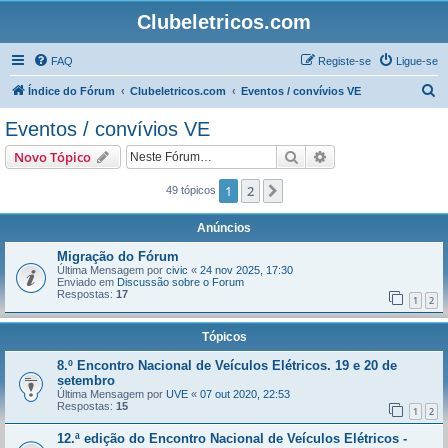
Clubeletricos.com
FAQ
Registe-se
Ligue-se
P
Índice do Fórum
Clubeletricos.com
Eventos / convívios VE
e
Eventos / convívios VE
s
Pesquisar
Pesquisa avançada
Novo Tópico
q
u
1
2
Próximo
49 tópicos
i
Anúncios
s
Migração do Fórum
a
Última Mensagem por
civic
«
24 nov 2025, 17:30
Enviado em
Discussão sobre o Forum
r
Respostas:
17
1
2
Tópicos
8.º Encontro Nacional de Veículos Elétricos. 19 e 20 de
setembro
Última Mensagem por
UVE
«
07 out 2020, 22:53
Respostas:
15
1
2
12.ª edição do Encontro Nacional de Veículos Elétricos -