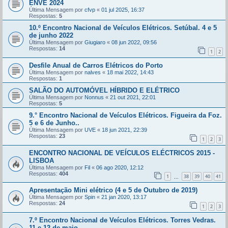
ENVE 2024
Última Mensagem por
cfvp
«
01 jul 2025, 16:37
Respostas:
5
10.º Encontro Nacional de Veículos Elétricos. Setúbal. 4 e 5
de junho 2022
Última Mensagem por
Giugiaro
«
08 jun 2022, 09:56
Respostas:
14
1
2
Desfile Anual de Carros Elétricos do Porto
Última Mensagem por
nalves
«
18 mai 2022, 14:43
Respostas:
1
SALÃO DO AUTOMÓVEL HÍBRIDO E ELÉTRICO
Última Mensagem por
Nonnus
«
21 out 2021, 22:01
Respostas:
5
9.° Encontro Nacional de Veículos Elétricos. Figueira da Foz.
5 e 6 de Junho..
Última Mensagem por
UVE
«
18 jun 2021, 22:39
Respostas:
23
1
2
3
ENCONTRO NACIONAL DE VEÍCULOS ELÉCTRICOS 2015 -
LISBOA
Última Mensagem por
Fil
«
06 ago 2020, 12:12
Respostas:
404
1
38
39
40
41
...
Apresentação Mini elétrico (4 e 5 de Outubro de 2019)
Última Mensagem por
Spin
«
21 jan 2020, 13:17
Respostas:
24
1
2
3
7.º Encontro Nacional de Veículos Elétricos. Torres Vedras.
11 e 12 de maio