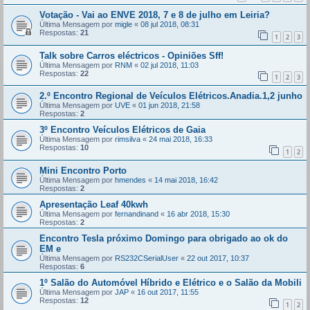
Votação - Vai ao ENVE 2018, 7 e 8 de julho em Leiria?
Última Mensagem por
migle
«
08 jul 2018, 08:31
Respostas:
21
1
2
3
Talk sobre Carros eléctricos - Opiniões Sff!
Última Mensagem por
RNM
«
02 jul 2018, 11:03
Respostas:
22
1
2
3
2.º Encontro Regional de Veículos Elétricos.Anadia.1,2 junho
Última Mensagem por
UVE
«
01 jun 2018, 21:58
Respostas:
2
3º Encontro Veículos Elétricos de Gaia
Última Mensagem por
rimsilva
«
24 mai 2018, 16:33
Respostas:
10
1
2
Mini Encontro Porto
Última Mensagem por
hmendes
«
14 mai 2018, 16:42
Respostas:
2
Apresentação Leaf 40kwh
Última Mensagem por
fernandinand
«
16 abr 2018, 15:30
Respostas:
2
Encontro Tesla próximo Domingo para obrigado ao ok do
EM e
Última Mensagem por
RS232CSerialUser
«
22 out 2017, 10:37
Respostas:
6
1º Salão do Automóvel Híbrido e Elétrico e o Salão da Mobili
Última Mensagem por
JAP
«
16 out 2017, 11:55
Respostas:
12
1
2