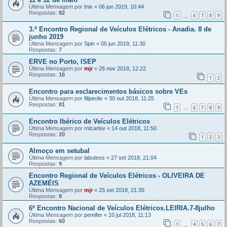
Última Mensagem por
Inix
«
06 jun 2019, 10:44
Respostas:
82
1
6
7
8
9
...
3.º Encontro Regional de Veículos Elétricos - Anadia. 8 de
junho 2019
Última Mensagem por
Spin
«
05 jun 2019, 11:30
Respostas:
7
ERVE no Porto, ISEP
Última Mensagem por
mjr
«
26 nov 2018, 12:22
Respostas:
16
1
2
Encontro para esclarecimentos básicos sobre VEs
Última Mensagem por
filipeoliv
«
30 out 2018, 11:25
Respostas:
81
1
6
7
8
9
...
Encontro Ibérico de Veículos Elétricos
Última Mensagem por
rnlcarlov
«
14 out 2018, 11:50
Respostas:
20
1
2
3
Almoço em setubal
Última Mensagem por
labutess
«
27 set 2018, 21:04
Respostas:
9
Encontro Regional de Veículos Elétricos - OLIVEIRA DE
AZEMÉIS
Última Mensagem por
mjr
«
25 set 2018, 21:35
Respostas:
8
6º Encontro Nacional de Veículos Elétricos.LEIRIA.7-8julho
Última Mensagem por
pemifer
«
10 jul 2018, 11:13
Respostas:
60
1
4
5
6
7
...